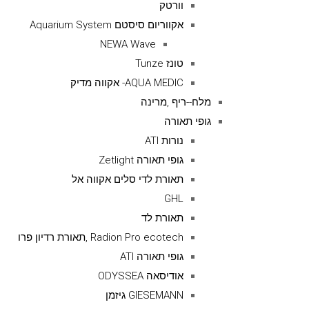
וורטק
אקווריום סיסטם Aquarium System
NEWA Wave
טונז Tunze
AQUA MEDIC- אקווה מדיק
מלח--ריף ,מרינה
גופי תאורה
נורות ATI
גופי תאורה Zetlight
תאורת לדי סלים אקווה אל
GHL
תאורת לד
Radion Pro ecotech ,תאורת רדיון פרו
גופי תאורה ATI
אודיסאה ODYSSEA
GIESEMANN גיזמן