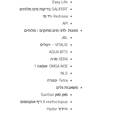
Easy Life
SALIFERT בדיקות מים מלוחים
Red-sea -רד סי
API
מזונות -לדגי מים מתוקים / מלוחים
JBL
VITALIS – ויטליס
AQUA BITS
SERA סרה
OMGA NOE -אומגה 1
NLS
Tetra -טטרה
משאבות גלים
סאן סאן SunSun
X reefoctopus ריף אוקטופוס
היידור Hydor