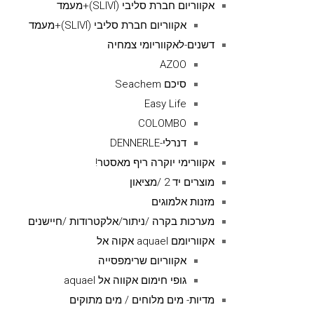
אקווריום חברת סליבי (SLIVIׂׂ)+מעמד
אקווריום חברת סליבי (SLIVIׂׂ)+מעמד
דשנים-לאקווריומי צמחיה
AZOO
סיכם Seachem
Easy Life
COLOMBO
דנרלי-DENNERLE
אקוורימי יוקרה ריף מאסטר!
מוצרים יד 2 /מציאון
מזנות אלמוגים
מערכות בקרה /ניתור/אלקטרודות /חיישנים
אקווריומם aquael אקוה אל
אקווריום שרימפסייה
גופי חימום אקווה אל aquael
מדיות- מים מלוחים / מים מתוקים