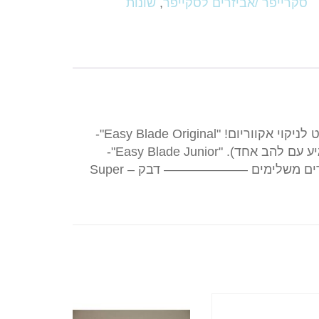
סקרייפר /אביזרים לסקייפר
,
שונות
גיע משלוח של איזיבלייד – הסכין שמתחבר לכל מגנט לניקוי אקווריום! "Easy Blade Original"-
מתאים ל-MAG -FLOAT בגודל LARGE- (המוצר מגיע עם להב אחד). "Easy Blade Junior"-
מתאים לMAG -FLOAT- בגודל LONG- יש גם אביזרים משלימים ——————– דבק – Super