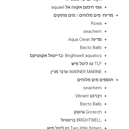
גופי חימום אקווה אל aquael
מדיות- מים מלוחים / מים מתוקים
Rowa
seachem
מדיות Aqua Clean
Bacto Balls
Brightwell aquatics -ברייטוול אקווטיקס
TLF טו ליטל פיש
WARNER MARINE וורנר מרין
תוספים מים מלוחים
seachem
ויברנט Vibrant
Bacto Balls
Grotech גרוטק
BRIGHTWELL ברטוויול
Two little fishies טו ליטל פיש