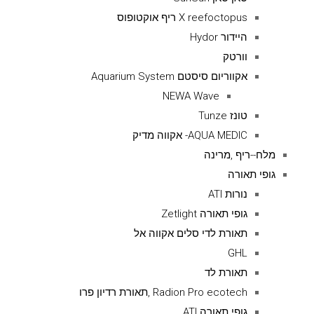
X reefoctopus ריף אוקטופוס
היידור Hydor
וורטק
אקווריום סיסטם Aquarium System
NEWA Wave
טונז Tunze
AQUA MEDIC- אקווה מדיק
מלח--ריף ,מרינה
גופי תאורה
נורות ATI
גופי תאורה Zetlight
תאורת לדי סלים אקווה אל
GHL
תאורת לד
Radion Pro ecotech ,תאורת רדיון פרו
גופי תאורה ATI