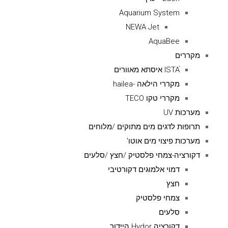
Aquarium System
NEWA Jet
AquaBee
מקררים
ISTAׁׂ איסתא מאוורים
מקררי הילאה -hailea
מקררי טקו TECO
מערכות UV
תרופות לדגים מים מתוקים /מלוחים
מערכות פיצוי מים אוטו'
דקורציה-צמחי פלסטיק /חצץ /סלעים
דמוי אלמוגים דקורטיבי
חצץ
צמחי פלסטיק
סלעים
דקורציה Hydor היידור