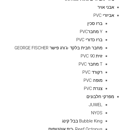
אבני אויר
אביזרי PVC
ברז סכין
Y מחברPVC
ברז כדורי PVC
מחבר חבית בלקד -ג'ורג פישר GEORGE FISCHER
זוית 90 PVC
T מחבר PVC
רקורד PVC
מופה PVC
צנרת PVC
מפרקי חלבונים
JUWEL
NYOS
Bubble King בבל קינג
Reef Octopus -ריף אוקטופוס