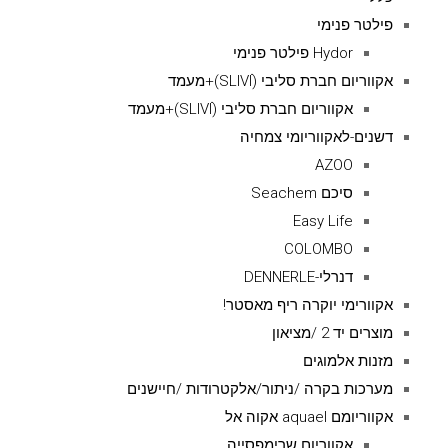
פילטר פנימי
Hydor פילטר פנימי
אקווריום חברת סליבי (SLIVIׂׂ)+מעמד
אקווריום חברת סליבי (SLIVIׂׂ)+מעמד
דשנים-לאקווריומי צמחיה
AZOO
סיכם Seachem
Easy Life
COLOMBO
דנרלי-DENNERLE
אקוורימי יוקרה ריף מאסטר!
מוצרים יד 2 /מציאון
מזנות אלמוגים
מערכות בקרה /ניתור/אלקטרודות /חיישנים
אקווריומם aquael אקוה אל
אקווריום שרימפסייה