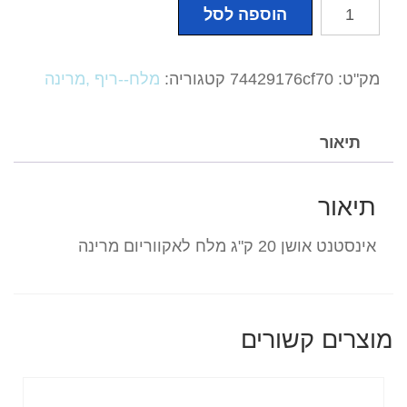
כמות
הוספה לסל
של
אינסטנט
אושן
מק"ט:
74429176cf70
קטגוריה:
מלח--ריף ,מרינה
דלי
8
קילו
תיאור
תיאור
אינסטנט אושן 20 ק"ג מלח לאקווריום מרינה
מוצרים קשורים