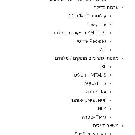
ערכות בדיקה
קולומבו -COLOMBO
Easy Life
SALIFERT בדיקות מים מלוחים
Red-sea -רד סי
API
מזונות -לדגי מים מתוקים / מלוחים
JBL
VITALIS – ויטליס
AQUA BITS
SERA סרה
OMGA NOE -אומגה 1
NLS
Tetra -טטרה
משאבות גלים
סאן סאן SunSun