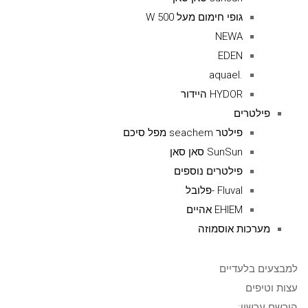
גופי חימום מעל 500 W
NEWA
EDEN
.aquael
HYDOR היידור
פילטרים
פילטר seachem מפל סיכם
SunSun סאן סאן
פילטרים נוספים
Fluval -פלובל
EHIEM אהיים
מערכות אוסמוזה
למבצעים בלעדיים
עצות וטיפים
הירשם עכשיו: