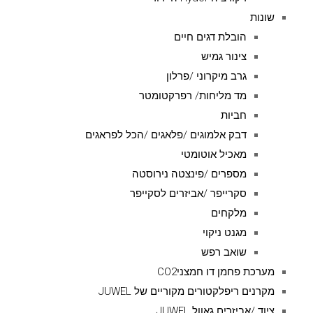
שונות
הובלת דגים חיים
צינור גמיש
גרב מיקרוני /פרלון
מד מליחות/ רפרקטומטר
חביות
דבק אלמוגים /פלאגים /הכל לפראגים
מאכיל אוטומטי
מספרים /פינצטה נירוסטה
סקרייפר /אביזרים לסקייפר
מלקחים
מגנט ניקוי
שואב רפש
מערכת פחמן דו חמצניCO2
מקרנים ריפלקטורים מקוריים של JUWEL
ציוד /אביזרים גאוול JUWEL