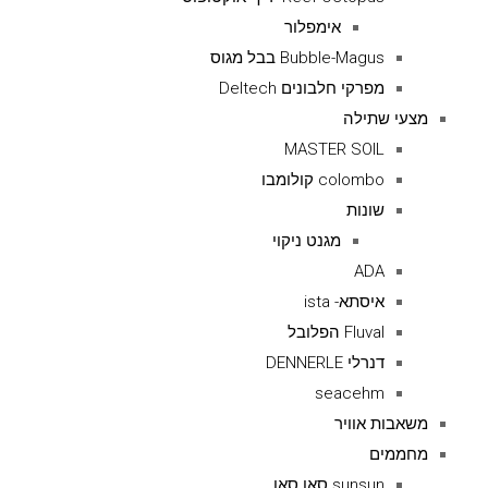
אימפלור
Bubble-Magus בבל מגוס
מפרקי חלבונים Deltech
מצעי שתילה
MASTER SOIL
colombo קולומבו
שונות
מגנט ניקוי
ADA
איסתא- ista
Fluval הפלובל
דנרלי DENNERLE
seacehm
משאבות אוויר
מחממים
sunsun סאן סאן