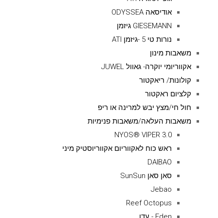
אודיסאה ODYSSEA
GIESEMANN גיזמן
נורות טי 5 -גיזמן ATI
משאבות מינון
אקווריומי יוקרה- גאוול JUWEL
קולונות/ ריאקטור
קלציום ראקטור
חול חי/מצץ יבש למרינה או ריפ
משאבות העלאה/משאבות פנימיות
NYOS® VIPER 3.0
ראש כוח לאקווריום אקווריוסטיק מיני
DAIBAO
סאן סאן SunSun
Jebao
Reef Octopus
Eden - עדן