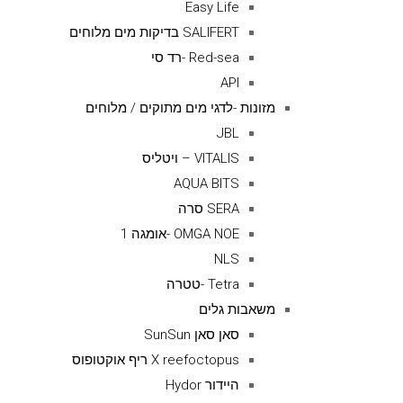
Easy Life
SALIFERT בדיקות מים מלוחים
Red-sea -רד סי
API
מזונות -לדגי מים מתוקים / מלוחים
JBL
VITALIS – ויטליס
AQUA BITS
SERA סרה
OMGA NOE -אומגה 1
NLS
Tetra -טטרה
משאבות גלים
סאן סאן SunSun
X reefoctopus ריף אוקטופוס
היידור Hydor