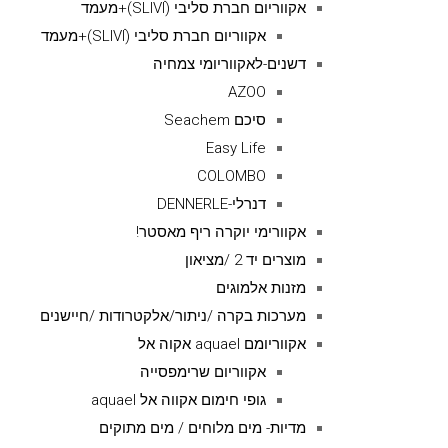
אקווריום חברת סליבי (SLIVIׂׂ)+מעמד
אקווריום חברת סליבי (SLIVIׂׂ)+מעמד
דשנים-לאקווריומי צמחיה
AZOO
סיכם Seachem
Easy Life
COLOMBO
דנרלי-DENNERLE
אקוורימי יוקרה ריף מאסטר!
מוצרים יד 2 /מציאון
מזנות אלמוגים
מערכות בקרה /ניתור/אלקטרודות /חיישנים
אקווריומם aquael אקוה אל
אקווריום שרימפסייה
גופי חימום אקווה אל aquael
מדיות- מים מלוחים / מים מתוקים