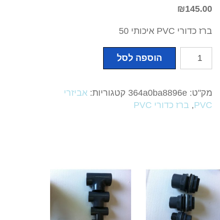
₪
145.00
ברז כדורי PVC איכותי 50
כמות
הוספה לסל
של
ברזי
כדורי
מק"ט:
364a0ba8896e
קטגוריות:
אביזרי
PVC
PVC
,
ברז כדורי PVC
איכותי
50