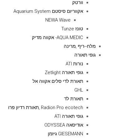
וורטק
אקווריום סיסטם Aquarium System
NEWA Wave
טונז Tunze
AQUA MEDIC- אקווה מדיק
מלח--ריף ,מרינה
גופי תאורה
נורות ATI
גופי תאורה Zetlight
תאורת לדי סלים אקווה אל
GHL
תאורת לד
Radion Pro ecotech ,תאורת רדיון פרו
גופי תאורה ATI
אודיסאה ODYSSEA
GIESEMANN גיזמן