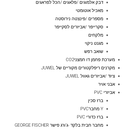
דבק אלמוגים /פלאגים /הכל לפראגים
מאכיל אוטומטי
מספרים /פינצטה נירוסטה
סקרייפר /אביזרים לסקייפר
מלקחים
מגנט ניקוי
שואב רפש
מערכת פחמן דו חמצניCO2
מקרנים ריפלקטורים מקוריים של JUWEL
ציוד /אביזרים גאוול JUWEL
אבני אויר
אביזרי PVC
ברז סכין
Y מחברPVC
ברז כדורי PVC
מחבר חבית בלקד -ג'ורג פישר GEORGE FISCHER