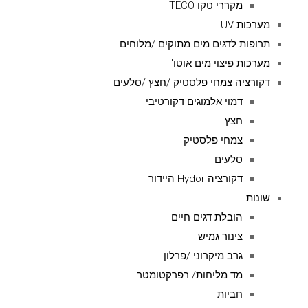
מקררי טקו TECO
מערכות UV
תרופות לדגים מים מתוקים /מלוחים
מערכות פיצוי מים אוטו'
דקורציה-צמחי פלסטיק /חצץ /סלעים
דמוי אלמוגים דקורטיבי
חצץ
צמחי פלסטיק
סלעים
דקורציה Hydor היידור
שונות
הובלת דגים חיים
צינור גמיש
גרב מיקרוני /פרלון
מד מליחות/ רפרקטומטר
חביות