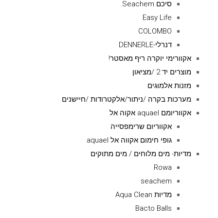
סיכם Seachem
Easy Life
COLOMBO
דנרלי-DENNERLE
אקוורימי יוקרה ריף מאסטר!
מוצרים יד 2 /מציאון
מזנות אלמוגים
מערכות בקרה /ניתור/אלקטרודות /חיישנים
אקווריומם aquael אקוה אל
אקווריום שרימפסייה
גופי חימום אקווה אל aquael
מדיות- מים מלוחים / מים מתוקים
Rowa
seachem
מדיות Aqua Clean
Bacto Balls