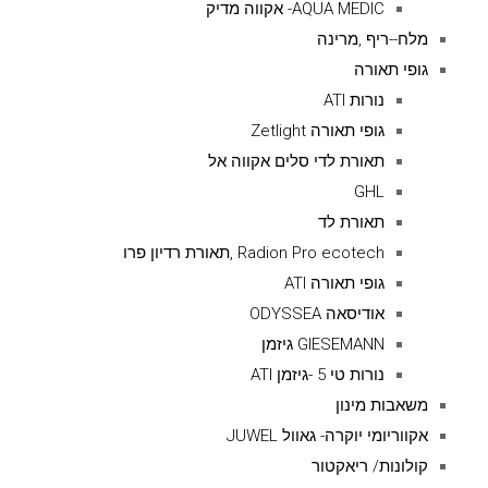
AQUA MEDIC- אקווה מדיק
מלח--ריף ,מרינה
גופי תאורה
נורות ATI
גופי תאורה Zetlight
תאורת לדי סלים אקווה אל
GHL
תאורת לד
Radion Pro ecotech ,תאורת רדיון פרו
גופי תאורה ATI
אודיסאה ODYSSEA
GIESEMANN גיזמן
נורות טי 5 -גיזמן ATI
משאבות מינון
אקווריומי יוקרה- גאוול JUWEL
קולונות/ ריאקטור