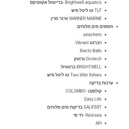
Brightwell aquatics -ברייטוול אקווטיקס
TLF טו ליטל פיש
WARNER MARINE וורנר מרין
תוספים מים מלוחים
seachem
ויברנט Vibrant
Bacto Balls
Grotech גרוטק
BRIGHTWELL ברטוויול
Two little fishies טו ליטל פיש
ערכות בדיקה
קולומבו -COLOMBO
Easy Life
SALIFERT בדיקות מים מלוחים
Red-sea -רד סי
API