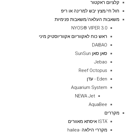
קלציום ראקטור
חול חי/מצץ יבש למרינה או ריפ
משאבות העלאה/משאבות פנימיות
NYOS® VIPER 3.0
ראש כוח לאקווריום אקווריוסטיק מיני
DAIBAO
סאן סאן SunSun
Jebao
Reef Octopus
Eden - עדן
Aquarium System
NEWA Jet
AquaBee
מקררים
ISTAׁׂ איסתא מאוורים
מקררי הילאה -hailea