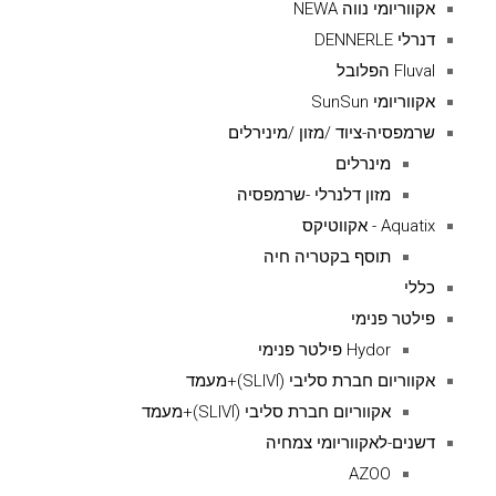
אקווריומי נווה NEWA
דנרלי DENNERLE
Fluval הפלובל
אקווריומי SunSun
שרמפסיה-ציוד /מזון /מינירלים
מינרלים
מזון דלנרלי -שרמפסיה
Aquatix - אקווטיקס
תוסף בקטריה חיה
כללי
פילטר פנימי
Hydor פילטר פנימי
אקווריום חברת סליבי (SLIVIׂׂ)+מעמד
אקווריום חברת סליבי (SLIVIׂׂ)+מעמד
דשנים-לאקווריומי צמחיה
AZOO