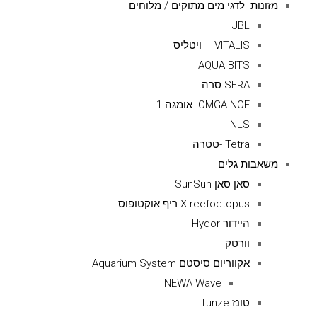
מזונות -לדגי מים מתוקים / מלוחים
JBL
VITALIS – ויטליס
AQUA BITS
SERA סרה
OMGA NOE -אומגה 1
NLS
Tetra -טטרה
משאבות גלים
סאן סאן SunSun
X reefoctopus ריף אוקטופוס
היידור Hydor
וורטק
אקווריום סיסטם Aquarium System
NEWA Wave
טונז Tunze