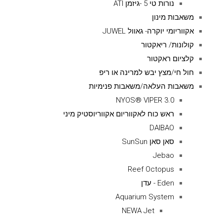
נורות טי 5 -גיזמן ATI
משאבות מינון
אקווריומי יוקרה- גאוול JUWEL
קולונות/ ריאקטור
קלציום ראקטור
חול חי/מצץ יבש למרינה או ריפ
משאבות העלאה/משאבות פנימיות
NYOS® VIPER 3.0
ראש כוח לאקווריום אקווריוסטיק מיני
DAIBAO
סאן סאן SunSun
Jebao
Reef Octopus
Eden - עדן
Aquarium System
NEWA Jet