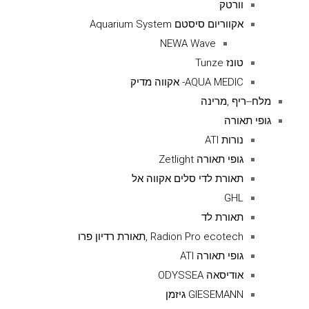
וורטק
אקווריום סיסטם Aquarium System
NEWA Wave
טונז Tunze
AQUA MEDIC- אקווה מדיק
מלח--ריף ,מרינה
גופי תאורה
נורות ATI
גופי תאורה Zetlight
תאורת לדי סלים אקווה אל
GHL
תאורת לד
Radion Pro ecotech ,תאורת רדיון פרו
גופי תאורה ATI
אודיסאה ODYSSEA
GIESEMANN גיזמן