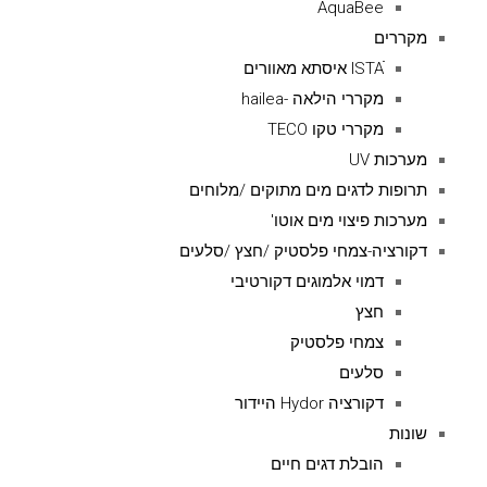
AquaBee
מקררים
ISTAׁׂ איסתא מאוורים
מקררי הילאה -hailea
מקררי טקו TECO
מערכות UV
תרופות לדגים מים מתוקים /מלוחים
מערכות פיצוי מים אוטו'
דקורציה-צמחי פלסטיק /חצץ /סלעים
דמוי אלמוגים דקורטיבי
חצץ
צמחי פלסטיק
סלעים
דקורציה Hydor היידור
שונות
הובלת דגים חיים