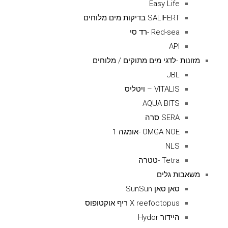
Easy Life
SALIFERT בדיקות מים מלוחים
Red-sea -רד סי
API
מזונות -לדגי מים מתוקים / מלוחים
JBL
VITALIS – ויטליס
AQUA BITS
SERA סרה
OMGA NOE -אומגה 1
NLS
Tetra -טטרה
משאבות גלים
סאן סאן SunSun
X reefoctopus ריף אוקטופוס
היידור Hydor