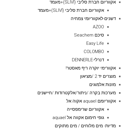
אקווריום חברת סליבי (SLIVIׂׂ)+מעמד
אקווריום חברת סליבי (SLIVIׂׂ)+מעמד
דשנים-לאקווריומי צמחיה
AZOO
סיכם Seachem
Easy Life
COLOMBO
דנרלי-DENNERLE
אקוורימי יוקרה ריף מאסטר!
מוצרים יד 2 /מציאון
מזנות אלמוגים
מערכות בקרה /ניתור/אלקטרודות /חיישנים
אקווריומם aquael אקוה אל
אקווריום שרימפסייה
גופי חימום אקווה אל aquael
מדיות- מים מלוחים / מים מתוקים