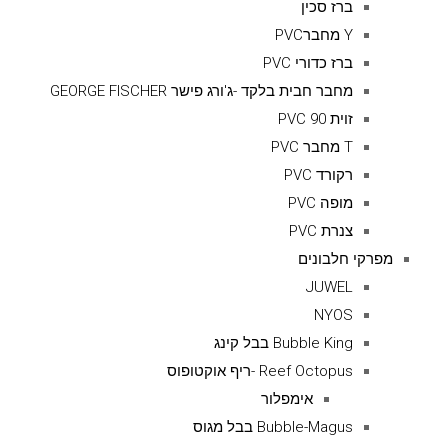
ברז סכין
Y מחברPVC
ברז כדורי PVC
מחבר חבית בלקד -ג'ורג פישר GEORGE FISCHER
זוית 90 PVC
T מחבר PVC
רקורד PVC
מופה PVC
צנרת PVC
מפרקי חלבונים
JUWEL
NYOS
Bubble King בבל קינג
Reef Octopus -ריף אוקטופוס
אימפלור
Bubble-Magus בבל מגוס