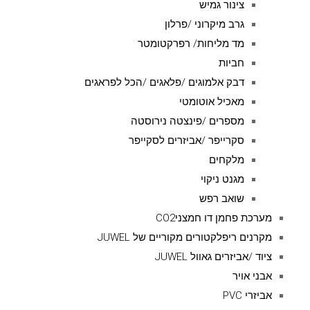
צינור גמיש
גרב מיקרוני /פרלון
מד מליחות/ רפרקטומטר
חביות
דבק אלמוגים /פלאגים /הכל לפראגים
מאכיל אוטומטי
מספרים /פינצטה נירוסטה
סקרייפר /אביזרים לסקייפר
מלקחים
מגנט ניקוי
שואב רפש
מערכת פחמן דו חמצניCO2
מקרנים ריפלקטורים מקוריים של JUWEL
ציוד /אביזרים גאוול JUWEL
אבני אויר
אביזרי PVC