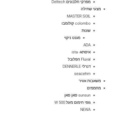
מפרקי חלבונים Deltech
מצעי שתילה
MASTER SOIL
colombo קולומבו
שונות
מגנט ניקוי
ADA
איסתא- ista
Fluval הפלובל
דנרלי DENNERLE
seacehm
משאבות אוויר
מחממים
sunsun סאן סאן
גופי חימום מעל 500 W
NEWA