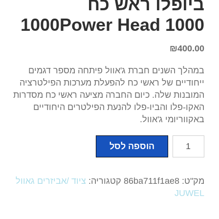
ביופלו ראש כח
1000Power Head 1000
₪
400.00
במהלך השנים חברת ג'אוול פיתחה מספר דגמים
ייחודיים של ראשי כח להפעלת מערכות הפילטרציה
המובנות שלה. כיום החברה מציעה ראשי כח מסדרות
האקו-פלו והביו-פלו להנעת הפילטרים היחודיים
באקווריומי ג'אוול.
כמות
הוספה לסל
של
גאוול
JUWEL.
מק"ט:
86ba711f1ae8
קטגוריה:
ציוד /אביזרים גאוול
משאבה
JUWEL
ביופלו
ראש