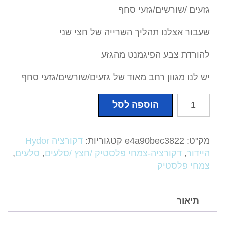
גזעים /שורשים/גזעי סחף
שעבור אצלנו תהליך השרייה של חצי שני
להורדת צבע הפיגמנט מהגזע
יש לנו מגוון רחב מאוד של גזעים/שורשים/גזעי סחף
כמות
הוספה לסל
של
גזעים/שורשים
/סחף
מק"ט:
e4a90bec3822
קטגוריות:
דקורציה Hydor
היידור
,
דקורציה-צמחי פלסטיק /חצץ /סלעים
,
סלעים
,
צמחי פלסטיק
תיאור