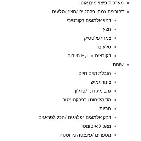
מערכות פיצוי מים אוטו'
דקורציה-צמחי פלסטיק /חצץ /סלעים
דמוי אלמוגים דקורטיבי
חצץ
צמחי פלסטיק
סלעים
דקורציה Hydor היידור
שונות
הובלת דגים חיים
צינור גמיש
גרב מיקרוני /פרלון
מד מליחות/ רפרקטומטר
חביות
דבק אלמוגים /פלאגים /הכל לפראגים
מאכיל אוטומטי
מספרים /פינצטה נירוסטה