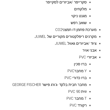
סקרייפר /אביזרים לסקייפר
מלקחים
מגנט ניקוי
שואב רפש
מערכת פחמן דו חמצניCO2
מקרנים ריפלקטורים מקוריים של JUWEL
ציוד /אביזרים גאוול JUWEL
אבני אויר
אביזרי PVC
ברז סכין
Y מחברPVC
ברז כדורי PVC
מחבר חבית בלקד -ג'ורג פישר GEORGE FISCHER
זוית 90 PVC
T מחבר PVC
רקורד PVC