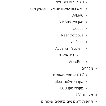
NYOS® VIPER 3.0
ראש כוח לאקווריום אקווריוסטיק מיני
DAIBAO
סאן סאן SunSun
Jebao
Reef Octopus
Eden - עדן
Aquarium System
NEWA Jet
AquaBee
מקררים
ISTAׁׂ איסתא מאוורים
מקררי הילאה -hailea
מקררי טקו TECO
מערכות UV
תרופות לדגים מים מתוקים /מלוחים