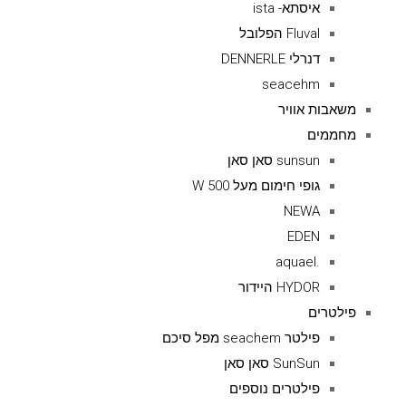
איסתא- ista
Fluval הפלובל
דנרלי DENNERLE
seacehm
משאבות אוויר
מחממים
sunsun סאן סאן
גופי חימום מעל 500 W
NEWA
EDEN
.aquael
HYDOR היידור
פילטרים
פילטר seachem מפל סיכם
SunSun סאן סאן
פילטרים נוספים