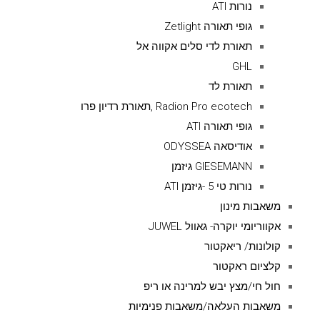
נורות ATI
גופי תאורה Zetlight
תאורת לדי סלים אקווה אל
GHL
תאורת לד
Radion Pro ecotech ,תאורת רדיון פרו
גופי תאורה ATI
אודיסאה ODYSSEA
GIESEMANN גיזמן
נורות טי 5 -גיזמן ATI
משאבות מינון
אקווריומי יוקרה- גאוול JUWEL
קולונות/ ריאקטור
קלציום ראקטור
חול חי/מצץ יבש למרינה או ריפ
משאבות העלאה/משאבות פנימיות