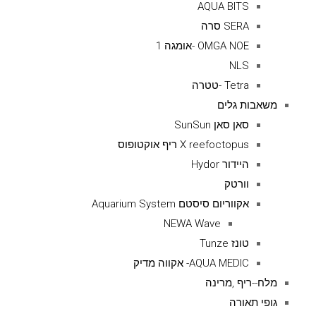
AQUA BITS
SERA סרה
OMGA NOE -אומגה 1
NLS
Tetra -טטרה
משאבות גלים
סאן סאן SunSun
X reefoctopus ריף אוקטופוס
היידור Hydor
וורטק
אקווריום סיסטם Aquarium System
NEWA Wave
טונז Tunze
AQUA MEDIC- אקווה מדיק
מלח--ריף ,מרינה
גופי תאורה