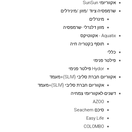
אקווריומי SunSun
שרמפסיה-ציוד /מזון /מינירלים
מינרלים
מזון דלנרלי -שרמפסיה
Aquatix - אקווטיקס
תוסף בקטריה חיה
כללי
פילטר פנימי
Hydor פילטר פנימי
אקווריום חברת סליבי (SLIVIׂׂ)+מעמד
אקווריום חברת סליבי (SLIVIׂׂ)+מעמד
דשנים-לאקווריומי צמחיה
AZOO
סיכם Seachem
Easy Life
COLOMBO