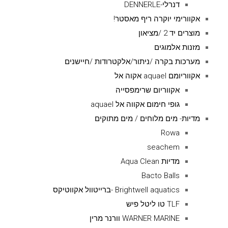
דנרלי-DENNERLE
אקוורימי יוקרה ריף מאסטר!
מוצרים יד 2 /מציאון
מזנות אלמוגים
מערכות בקרה /ניתור/אלקטרודות /חיישנים
אקווריומם aquael אקוה אל
אקווריום שרימפסייה
גופי חימום אקווה אל aquael
מדיות- מים מלוחים / מים מתוקים
Rowa
seachem
מדיות Aqua Clean
Bacto Balls
Brightwell aquatics -ברייטוול אקווטיקס
TLF טו ליטל פיש
WARNER MARINE וורנר מרין