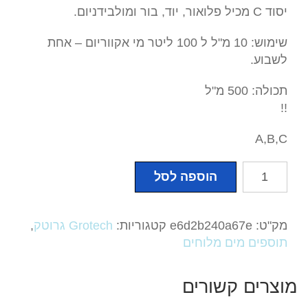
יסוד C מכיל פלואור, יוד, בור ומולבידניום.
שימוש: 10 מ"ל ל 100 ליטר מי אקווריום – אחת
לשבוע.
תכולה: 500 מ"ל
!!
A,B,C
כמות
הוספה לסל
של
גרוטק
A,B,Cסדרת
מק"ט:
e6d2b240a67e
קטגוריות:
Grotech גרוטק
,
תוספים
תוספים מים מלוחים
המספקים
לחסרי
מוצרים קשורים
החוליות
את