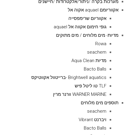
מערכות בקרה /ניתור/אלקטרודות /חיישנים
אקווריומם aquael אקוה אל
אקווריום שרימפסייה
גופי חימום אקווה אל aquael
מדיות- מים מלוחים / מים מתוקים
Rowa
seachem
מדיות Aqua Clean
Bacto Balls
Brightwell aquatics -ברייטוול אקווטיקס
TLF טו ליטל פיש
WARNER MARINE וורנר מרין
תוספים מים מלוחים
seachem
ויברנט Vibrant
Bacto Balls