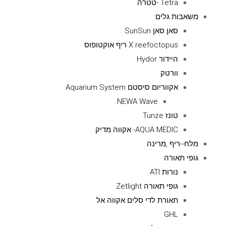
Tetra -טטרה
משאבות גלים
סאן סאן SunSun
X reefoctopus ריף אוקטופוס
היידור Hydor
וורטק
אקווריום סיסטם Aquarium System
NEWA Wave
טונז Tunze
AQUA MEDIC- אקווה מדיק
מלח--ריף ,מרינה
גופי תאורה
נורות ATI
גופי תאורה Zetlight
תאורת לדי סלים אקווה אל
GHL