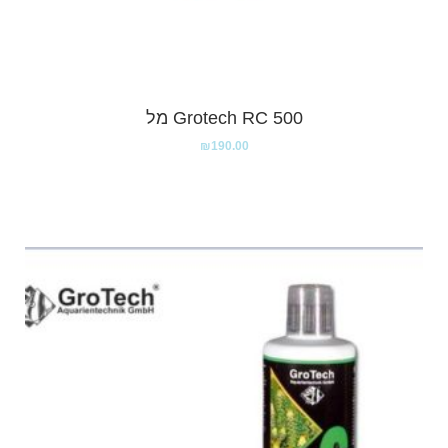
Grotech RC 500 מל
₪
190.00