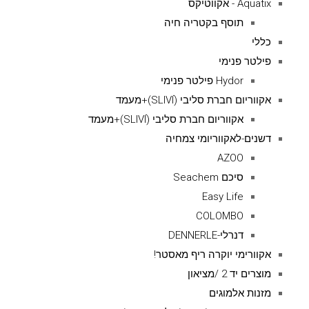
Aquatix - אקווטיקס
תוסף בקטריה חיה
כללי
פילטר פנימי
Hydor פילטר פנימי
אקווריום חברת סליבי (SLIVIׂׂ)+מעמד
אקווריום חברת סליבי (SLIVIׂׂ)+מעמד
דשנים-לאקווריומי צמחיה
AZOO
סיכם Seachem
Easy Life
COLOMBO
דנרלי-DENNERLE
אקוורימי יוקרה ריף מאסטר!
מוצרים יד 2 /מציאון
מזנות אלמוגים