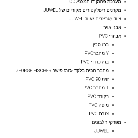
מערכת פחמן דו חמצניCO2
מקרנים ריפלקטורים מקוריים של JUWEL
ציוד /אביזרים גאוול JUWEL
אבני אויר
אביזרי PVC
ברז סכין
Y מחברPVC
ברז כדורי PVC
מחבר חבית בלקד -ג'ורג פישר GEORGE FISCHER
זוית 90 PVC
T מחבר PVC
רקורד PVC
מופה PVC
צנרת PVC
מפרקי חלבונים
JUWEL