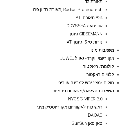
תאורת לד
Radion Pro ecotech ,תאורת רדיון פרו
גופי תאורה ATI
אודיסאה ODYSSEA
GIESEMANN גיזמן
נורות טי 5 -גיזמן ATI
משאבות מינון
אקווריומי יוקרה- גאוול JUWEL
קולונות/ ריאקטור
קלציום ראקטור
חול חי/מצץ יבש למרינה או ריפ
משאבות העלאה/משאבות פנימיות
NYOS® VIPER 3.0
ראש כוח לאקווריום אקווריוסטיק מיני
DAIBAO
סאן סאן SunSun