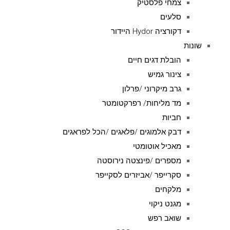
צמחי פלסטיק
סלעים
דקורציה Hydor היידור
שונות
הובלת דגים חיים
צינור גמיש
גרב מיקרוני /פרלון
מד מליחות/ רפרקטומטר
חביות
דבק אלמוגים /פלאגים /הכל לפראגים
מאכיל אוטומטי
מספרים /פינצטה נירוסטה
סקרייפר /אביזרים לסקייפר
מלקחים
מגנט ניקוי
שואב רפש