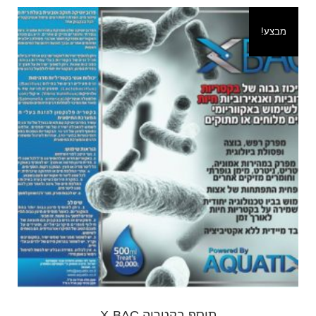
כל
מבצע!
האלמנטים
הדרושים
תוסף
B
500
מל
תוסף בקטריה X-BAC