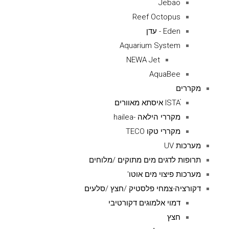
Jebao
Reef Octopus
Eden - עדן
Aquarium System
NEWA Jet
AquaBee
מקררים
ISTAׁׂ איסתא מאוורים
מקררי הילאה -hailea
מקררי טקו TECO
מערכות UV
תרופות לדגים מים מתוקים /מלוחים
מערכות פיצוי מים אוטו'
דקורציה-צמחי פלסטיק /חצץ /סלעים
דמוי אלמוגים דקורטיבי
חצץ