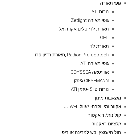
גופי תאורה
נורות ATI
גופי תאורה Zetlight
תאורת לדי סלים אקווה אל
GHL
תאורת לד
Radion Pro ecotech ,תאורת רדיון פרו
גופי תאורה ATI
אודיסאה ODYSSEA
GIESEMANN גיזמן
נורות טי 5 -גיזמן ATI
משאבות מינון
אקווריומי יוקרה- גאוול JUWEL
קולונות/ ריאקטור
קלציום ראקטור
חול חי/מצץ יבש למרינה או ריפ