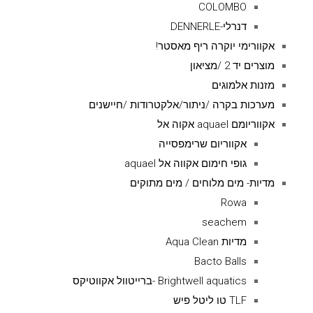
COLOMBO
דנרלי-DENNERLE
אקוורימי יוקרה ריף מאסטר!
מוצרים יד 2 /מציאון
מזנות אלמוגים
מערכות בקרה /ניתור/אלקטרודות /חיישנים
אקווריומם aquael אקוה אל
אקווריום שרימפסייה
גופי חימום אקווה אל aquael
מדיות- מים מלוחים / מים מתוקים
Rowa
seachem
מדיות Aqua Clean
Bacto Balls
Brightwell aquatics -ברייטוול אקווטיקס
TLF טו ליטל פיש