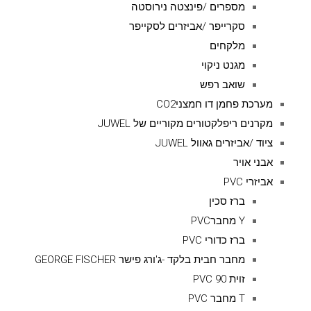
מספרים /פינצטה נירוסטה
סקרייפר /אביזרים לסקייפר
מלקחים
מגנט ניקוי
שואב רפש
מערכת פחמן דו חמצניCO2
מקרנים ריפלקטורים מקוריים של JUWEL
ציוד /אביזרים גאוול JUWEL
אבני אויר
אביזרי PVC
ברז סכין
Y מחברPVC
ברז כדורי PVC
מחבר חבית בלקד -ג'ורג פישר GEORGE FISCHER
זוית 90 PVC
T מחבר PVC