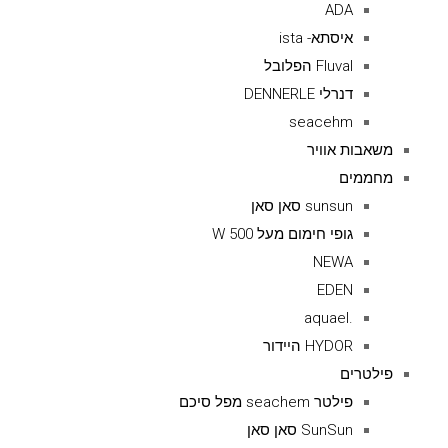
ADA
איסתא- ista
Fluval הפלובל
דנרלי DENNERLE
seacehm
משאבות אוויר
מחממים
sunsun סאן סאן
גופי חימום מעל 500 W
NEWA
EDEN
.aquael
HYDOR היידור
פילטרים
פילטר seachem מפל סיכם
SunSun סאן סאן