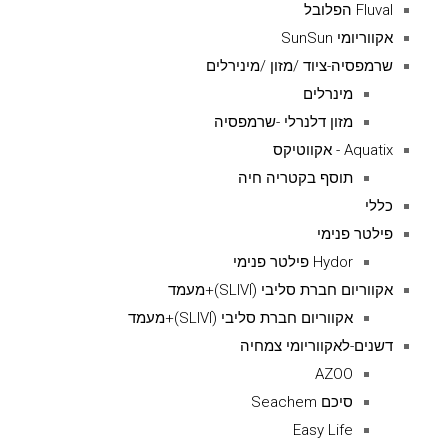
Fluval הפלובל
אקווריומי SunSun
שרמפסיה-ציוד /מזון /מינירלים
מינרלים
מזון דלנרלי -שרמפסיה
Aquatix - אקווטיקס
תוסף בקטריה חיה
כללי
פילטר פנימי
Hydor פילטר פנימי
אקווריום חברת סליבי (SLIVIׂׂ)+מעמד
אקווריום חברת סליבי (SLIVIׂׂ)+מעמד
דשנים-לאקווריומי צמחיה
AZOO
סיכם Seachem
Easy Life