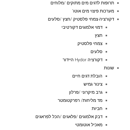
תרופות לדגים מים מתוקים /מלוחים
מערכות פיצוי מים אוטו'
דקורציה-צמחי פלסטיק /חצץ /סלעים
דמוי אלמוגים דקורטיבי
חצץ
צמחי פלסטיק
סלעים
דקורציה Hydor היידור
שונות
הובלת דגים חיים
צינור גמיש
גרב מיקרוני /פרלון
מד מליחות/ רפרקטומטר
חביות
דבק אלמוגים /פלאגים /הכל לפראגים
מאכיל אוטומטי