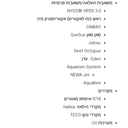
משאבות העלאה/משאבות פנימיות
NYOS® VIPER 3.0
ראש כוח לאקווריום אקווריוסטיק מיני
DAIBAO
סאן סאן SunSun
Jebao
Reef Octopus
Eden - עדן
Aquarium System
NEWA Jet
AquaBee
מקררים
ISTAׁׂ איסתא מאוורים
מקררי הילאה -hailea
מקררי טקו TECO
מערכות UV