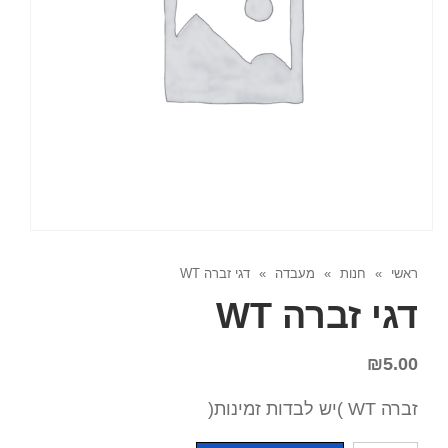
ראשי
»
חנות
»
מעבדה
»
דגי זברה WT
דגי זברה WT
₪
5.00
זברה WT )יש לבדות זמינות(