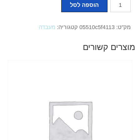
כמות
הוספה לסל
של
דגי
זברה
מק"ט:
05510c5f4113
קטגוריה:
מעבדה
WT
מוצרים קשורים