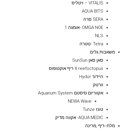
VITALIS – ויטליס
AQUA BITS
SERA סרה
OMGA NOE -אומגה 1
NLS
Tetra -טטרה
משאבות גלים
סאן סאן SunSun
X reefoctopus ריף אוקטופוס
היידור Hydor
וורטק
אקווריום סיסטם Aquarium System
NEWA Wave
טונז Tunze
AQUA MEDIC- אקווה מדיק
מלח--ריף ,מרינה