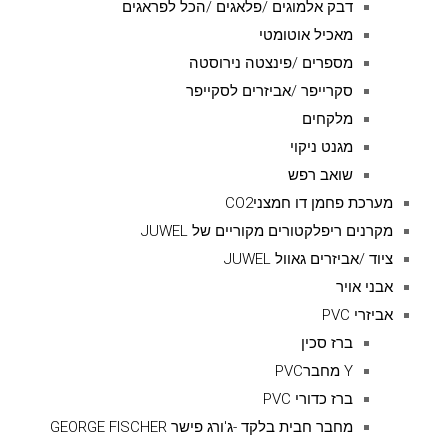
דבק אלמוגים /פלאגים /הכל לפראגים
מאכיל אוטומטי
מספרים /פינצטה נירוסטה
סקרייפר /אביזרים לסקייפר
מלקחים
מגנט ניקוי
שואב רפש
מערכת פחמן דו חמצניCO2
מקרנים ריפלקטורים מקוריים של JUWEL
ציוד /אביזרים גאוול JUWEL
אבני אויר
אביזרי PVC
ברז סכין
Y מחברPVC
ברז כדורי PVC
מחבר חבית בלקד -ג'ורג פישר GEORGE FISCHER