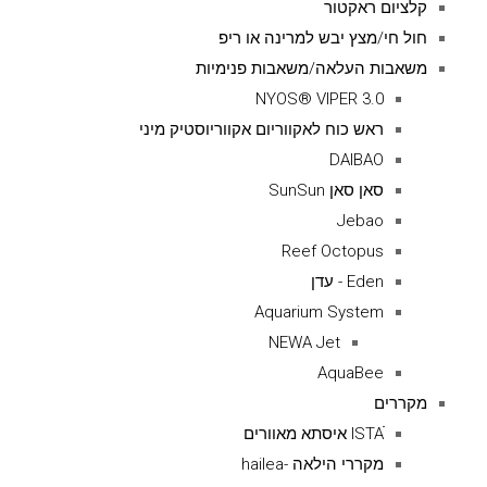
קלציום ראקטור
חול חי/מצץ יבש למרינה או ריפ
משאבות העלאה/משאבות פנימיות
NYOS® VIPER 3.0
ראש כוח לאקווריום אקווריוסטיק מיני
DAIBAO
סאן סאן SunSun
Jebao
Reef Octopus
Eden - עדן
Aquarium System
NEWA Jet
AquaBee
מקררים
ISTAׁׂ איסתא מאוורים
מקררי הילאה -hailea