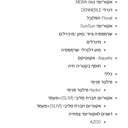
אקווריומי נווה NEWA
דנרלי DENNERLE
Fluval הפלובל
אקווריומי SunSun
שרמפסיה-ציוד /מזון /מינירלים
מינרלים
מזון דלנרלי -שרמפסיה
Aquatix - אקווטיקס
תוסף בקטריה חיה
כללי
פילטר פנימי
Hydor פילטר פנימי
אקווריום חברת סליבי (SLIVIׂׂ)+מעמד
אקווריום חברת סליבי (SLIVIׂׂ)+מעמד
דשנים-לאקווריומי צמחיה
AZOO