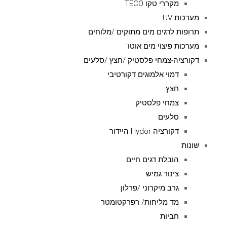
מקררי טקו TECO
מערכות UV
תרופות לדגים מים מתוקים /מלוחים
מערכות פיצוי מים אוטו'
דקורציה-צמחי פלסטיק /חצץ /סלעים
דמוי אלמוגים דקורטיבי
חצץ
צמחי פלסטיק
סלעים
דקורציה Hydor היידור
שונות
הובלת דגים חיים
צינור גמיש
גרב מיקרוני /פרלון
מד מליחות/ רפרקטומטר
חביות