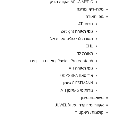
AQUA MEDIC- אקווה מדיק
מלח--ריף ,מרינה
גופי תאורה
נורות ATI
גופי תאורה Zetlight
תאורת לדי סלים אקווה אל
GHL
תאורת לד
Radion Pro ecotech ,תאורת רדיון פרו
גופי תאורה ATI
אודיסאה ODYSSEA
GIESEMANN גיזמן
נורות טי 5 -גיזמן ATI
משאבות מינון
אקווריומי יוקרה- גאוול JUWEL
קולונות/ ריאקטור