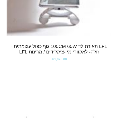
LFL תאורת לד 100CM 60W גוף כפול עוצמתית -
זולה- לאקווריומי -ציקלידים / מרינות LFL
₪
1,026.00