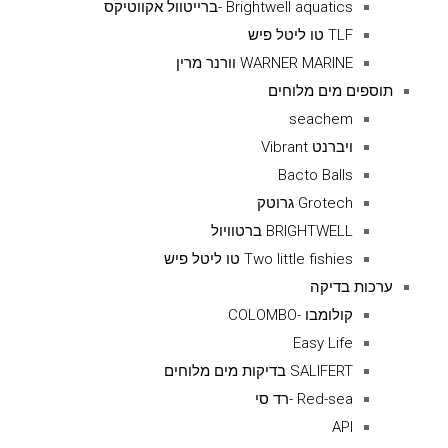
Brightwell aquatics -ברייטוול אקווטיקס
TLF טו ליטל פיש
WARNER MARINE וורנר מרין
תוספים מים מלוחים
seachem
ויברנט Vibrant
Bacto Balls
Grotech גרוטק
BRIGHTWELL ברטוויול
Two little fishies טו ליטל פיש
ערכות בדיקה
קולומבו -COLOMBO
Easy Life
SALIFERT בדיקות מים מלוחים
Red-sea -רד סי
API