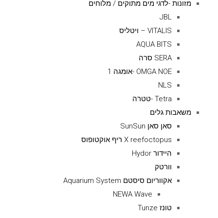
מזונות -לדגי מים מתוקים / מלוחים
JBL
VITALIS – ויטליס
AQUA BITS
SERA סרה
OMGA NOE -אומגה 1
NLS
Tetra -טטרה
משאבות גלים
סאן סאן SunSun
X reefoctopus ריף אוקטופוס
היידור Hydor
וורטק
אקווריום סיסטם Aquarium System
NEWA Wave
טונז Tunze