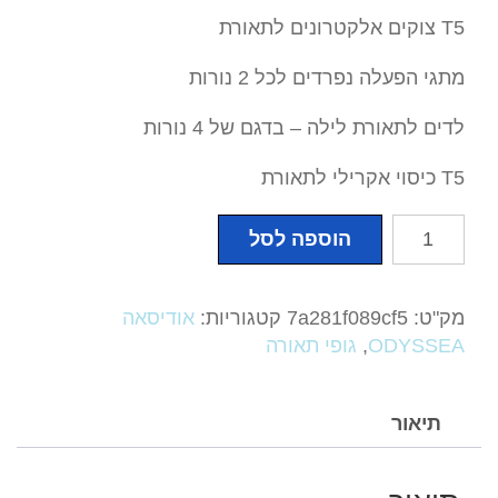
T5 צוקים אלקטרונים לתאורת
מתגי הפעלה נפרדים לכל 2 נורות
לדים לתאורת לילה – בדגם של 4 נורות
T5 כיסוי אקרילי לתאורת
כמות
הוספה לסל
של
חברת
אודיסאה
מק"ט:
7a281f089cf5
קטגוריות:
אודיסאה
(
ODYSSEA
,
גופי תאורה
ODYSSEA
)טי
5
תיאור
דגמים
DUAD