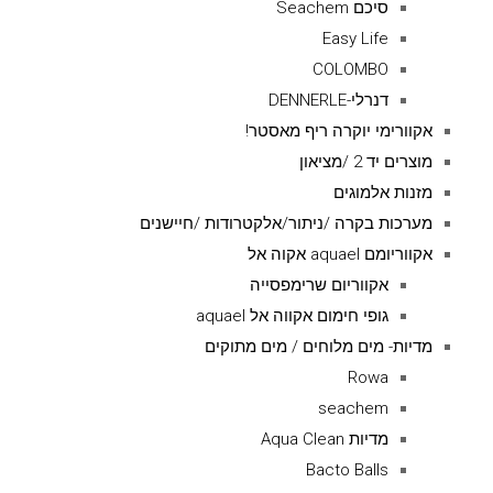
סיכם Seachem
Easy Life
COLOMBO
דנרלי-DENNERLE
אקוורימי יוקרה ריף מאסטר!
מוצרים יד 2 /מציאון
מזנות אלמוגים
מערכות בקרה /ניתור/אלקטרודות /חיישנים
אקווריומם aquael אקוה אל
אקווריום שרימפסייה
גופי חימום אקווה אל aquael
מדיות- מים מלוחים / מים מתוקים
Rowa
seachem
מדיות Aqua Clean
Bacto Balls