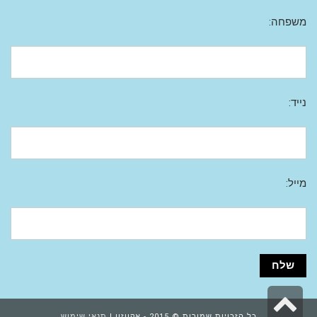
משפחה:
נייד:
מייל:
גלילה
כל הזכויות שמורות © 2015 - אקווזון |
תנאי שימוש