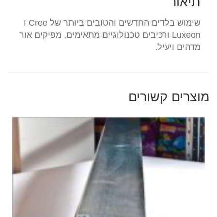
תיאור
ו
QUAD
שימוש בלדים החדשים והטובים ביותר של Cree ו
39W
Luxeon ורכיבים טכנולוגיים מתאימים, מפיקים אור
x2
מדהים ויעיל.
78W
T5D
36"
לא
מוצרים קשורים
כולל
תאורת
אור
ירח