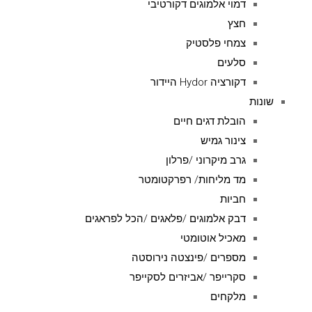
דמוי אלמוגים דקורטיבי
חצץ
צמחי פלסטיק
סלעים
דקורציה Hydor היידור
שונות
הובלת דגים חיים
צינור גמיש
גרב מיקרוני /פרלון
מד מליחות/ רפרקטומטר
חביות
דבק אלמוגים /פלאגים /הכל לפראגים
מאכיל אוטומטי
מספרים /פינצטה נירוסטה
סקרייפר /אביזרים לסקייפר
מלקחים