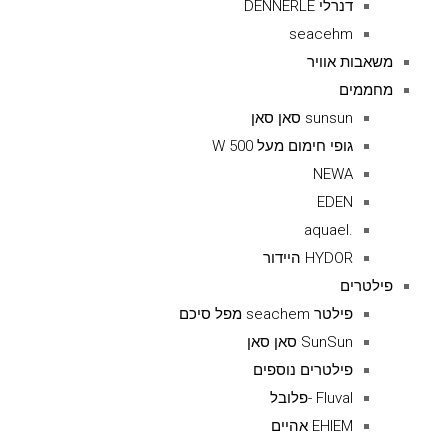
דנרלי DENNERLE
seacehm
משאבות אוויר
מחממים
sunsun סאן סאן
גופי חימום מעל 500 W
NEWA
EDEN
.aquael
HYDOR היידור
פילטרים
פילטר seachem מפל סיכם
SunSun סאן סאן
פילטרים נוספים
Fluval -פלובל
EHIEM אהיים