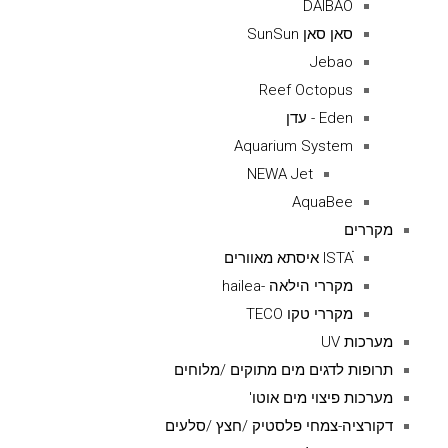
DAIBAO
סאן סאן SunSun
Jebao
Reef Octopus
Eden - עדן
Aquarium System
NEWA Jet
AquaBee
מקררים
ISTAׁׂ איסתא מאוורים
מקררי הילאה -hailea
מקררי טקו TECO
מערכות UV
תרופות לדגים מים מתוקים /מלוחים
מערכות פיצוי מים אוטו'
דקורציה-צמחי פלסטיק /חצץ /סלעים