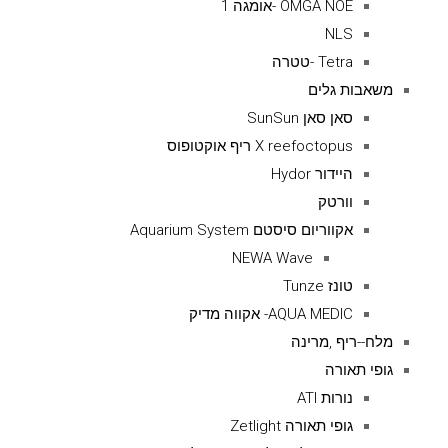
OMGA NOE -אומגה 1
NLS
Tetra -טטרה
משאבות גלים
סאן סאן SunSun
X reefoctopus ריף אוקטופוס
היידור Hydor
וורטק
אקווריום סיסטם Aquarium System
NEWA Wave
טונז Tunze
AQUA MEDIC- אקווה מדיק
מלח--ריף ,מרינה
גופי תאורה
נורות ATI
גופי תאורה Zetlight