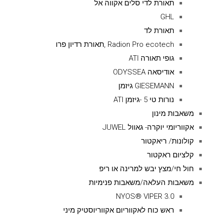
תאורת לדי סלים אקווה אל
GHL
תאורת לד
Radion Pro ecotech ,תאורת רדיון פרו
גופי תאורה ATI
אודיסאה ODYSSEA
GIESEMANN גיזמן
נורות טי 5 -גיזמן ATI
משאבות מינון
אקווריומי יוקרה- גאוול JUWEL
קולונות/ ריאקטור
קלציום ראקטור
חול חי/מצץ יבש למרינה או ריפ
משאבות העלאה/משאבות פנימיות
NYOS® VIPER 3.0
ראש כוח לאקווריום אקווריוסטיק מיני