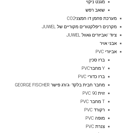
מגנט ניקוי
שואב רפש
מערכת פחמן דו חמצניCO2
מקרנים ריפלקטורים מקוריים של JUWEL
ציוד /אביזרים גאוול JUWEL
אבני אויר
אביזרי PVC
ברז סכין
Y מחברPVC
ברז כדורי PVC
מחבר חבית בלקד -ג'ורג פישר GEORGE FISCHER
זוית 90 PVC
T מחבר PVC
רקורד PVC
מופה PVC
צנרת PVC