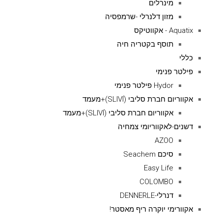
מינרלים
מזון דלנרלי -שרמפסיה
Aquatix - אקווטיקס
תוסף בקטריה חיה
כללי
פילטר פנימי
Hydor פילטר פנימי
אקווריום חברת סליבי (SLIVIׂׂ)+מעמד
אקווריום חברת סליבי (SLIVIׂׂ)+מעמד
דשנים-לאקווריומי צמחיה
AZOO
סיכם Seachem
Easy Life
COLOMBO
דנרלי-DENNERLE
אקוורימי יוקרה ריף מאסטר!