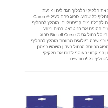
ניטראט
לפילטר
קדם סינון אוספת את חלקיקי הלכלוך הגדולים ומונעת
סטנדרט
סתימת הספוגים ופגיעה בתהליך הביולוגי. מומלץ להחליף כל שבוע. ספוג פחם פעיל ® Caron
6.0
ות לקבלת מים קריסטליים. מומלץ להחליף
יטראט ® Nitrate removal מכיל אנזים הסופח את הניטראט במים ומונע
התפתחות ירוקת. מומלץ להחליף כל חודשיים. ספוג ביוסל כחול גס ® Biocell Corse ספוג
 וכמושבה ביולוגית מרווחת מומלץ להחליף
6 חודשים ספוג ביוסל כחול עדין ® Biocell Fine ספוג הביוסל הכחול העדין משמש כמסנן
ן המיקרוני האוסף לתוכו את חלקיקי
ל 6 חודשים.