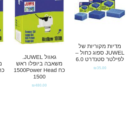
מדיות מקוריות של
JUWEL ספוג כחול –
גאוול JUWEL.
לפילטר סטנדרט 6.0
משאבה ביופלו ראש
מ
₪
35.00
כח 1500Power Head
1500
₪
480.00