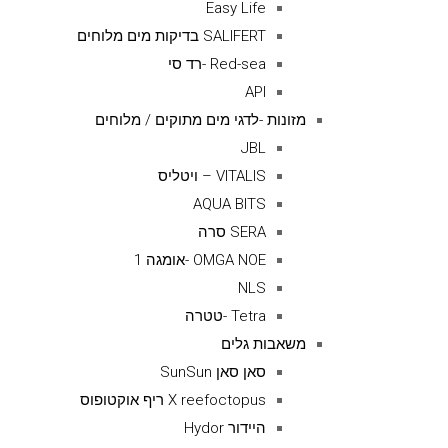
Easy Life
SALIFERT בדיקות מים מלוחים
Red-sea -רד סי
API
מזונות -לדגי מים מתוקים / מלוחים
JBL
VITALIS – ויטליס
AQUA BITS
SERA סרה
OMGA NOE -אומגה 1
NLS
Tetra -טטרה
משאבות גלים
סאן סאן SunSun
X reefoctopus ריף אוקטופוס
היידור Hydor