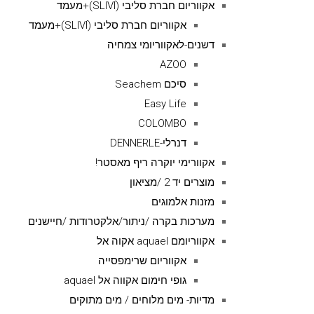
אקווריום חברת סליבי (SLIVIׂׂ)+מעמד
אקווריום חברת סליבי (SLIVIׂׂ)+מעמד
דשנים-לאקווריומי צמחיה
AZOO
סיכם Seachem
Easy Life
COLOMBO
דנרלי-DENNERLE
אקוורימי יוקרה ריף מאסטר!
מוצרים יד 2 /מציאון
מזנות אלמוגים
מערכות בקרה /ניתור/אלקטרודות /חיישנים
אקווריומם aquael אקוה אל
אקווריום שרימפסייה
גופי חימום אקווה אל aquael
מדיות- מים מלוחים / מים מתוקים