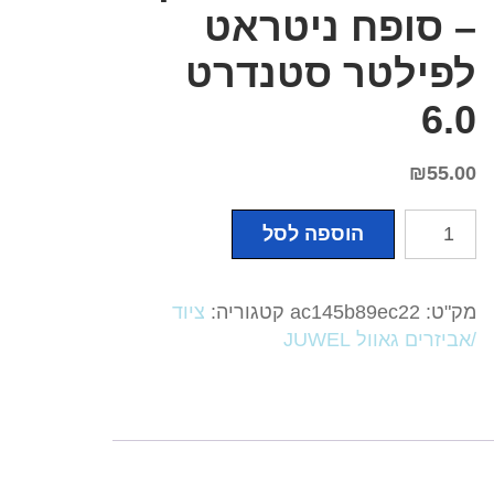
– סופח ניטראט
לפילטר סטנדרט
6.0
₪
55.00
כמות
הוספה לסל
של
מדיות
מקוריות
מק"ט:
ac145b89ec22
קטגוריה:
ציוד
של
/אביזרים גאוול JUWEL
JUWEL
ספוג
ירוק
-
סופח