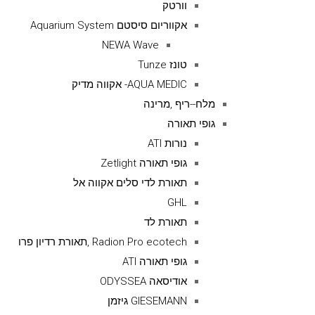
וורטק
אקווריום סיסטם Aquarium System
NEWA Wave
טונז Tunze
AQUA MEDIC- אקווה מדיק
מלח--ריף ,מרינה
גופי תאורה
נורות ATI
גופי תאורה Zetlight
תאורת לדי סלים אקווה אל
GHL
תאורת לד
Radion Pro ecotech ,תאורת רדיון פרו
גופי תאורה ATI
אודיסאה ODYSSEA
GIESEMANN גיזמן