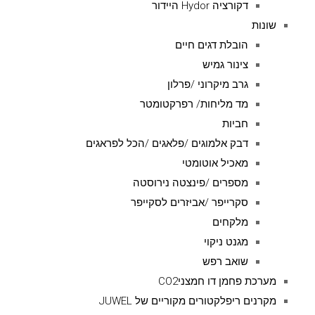
דקורציה Hydor היידור
שונות
הובלת דגים חיים
צינור גמיש
גרב מיקרוני /פרלון
מד מליחות/ רפרקטומטר
חביות
דבק אלמוגים /פלאגים /הכל לפראגים
מאכיל אוטומטי
מספרים /פינצטה נירוסטה
סקרייפר /אביזרים לסקייפר
מלקחים
מגנט ניקוי
שואב רפש
מערכת פחמן דו חמצניCO2
מקרנים ריפלקטורים מקוריים של JUWEL