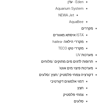
Eden - עדן
Aquarium System
NEWA Jet
AquaBee
מקררים
ISTAׁׂ איסתא מאוורים
מקררי הילאה -hailea
מקררי טקו TECO
מערכות UV
תרופות לדגים מים מתוקים /מלוחים
מערכות פיצוי מים אוטו'
דקורציה-צמחי פלסטיק /חצץ /סלעים
דמוי אלמוגים דקורטיבי
חצץ
צמחי פלסטיק
סלעים