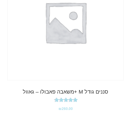
סננים גודל M +משאבה פאבולו – גאוול
דורג
₪
260.00
5.00
מתוך 5