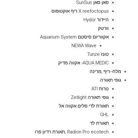
סאן סאן SunSun
X reefoctopus ריף אוקטופוס
היידור Hydor
וורטק
אקווריום סיסטם Aquarium System
NEWA Wave
טונז Tunze
AQUA MEDIC- אקווה מדיק
מלח--ריף ,מרינה
גופי תאורה
נורות ATI
גופי תאורה Zetlight
תאורת לדי סלים אקווה אל
GHL
תאורת לד
Radion Pro ecotech ,תאורת רדיון פרו