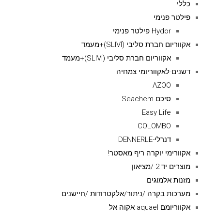
כללי
פילטר פנימי
Hydor פילטר פנימי
אקווריום חברת סליבי (SLIVIׂׂ)+מעמד
אקווריום חברת סליבי (SLIVIׂׂ)+מעמד
דשנים-לאקווריומי צמחיה
AZOO
סיכם Seachem
Easy Life
COLOMBO
דנרלי-DENNERLE
אקוורימי יוקרה ריף מאסטר!
מוצרים יד 2 /מציאון
מזנות אלמוגים
מערכות בקרה /ניתור/אלקטרודות /חיישנים
אקווריומם aquael אקוה אל