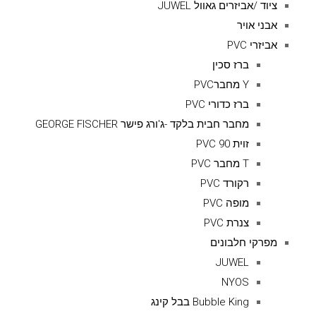
ציוד /אביזרים גאוול JUWEL
אבני אויר
אביזרי PVC
ברז סכין
Y מחברPVC
ברז כדורי PVC
מחבר חבית בלקד -ג'ורג פישר GEORGE FISCHER
זוית 90 PVC
T מחבר PVC
רקורד PVC
מופה PVC
צנרת PVC
מפרקי חלבונים
JUWEL
NYOS
Bubble King בבל קינג