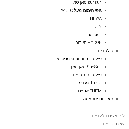
sunsun סאן סאן
גופי חימום מעל 500 W
NEWA
EDEN
.aquael
HYDOR היידור
פילטרים
פילטר seachem מפל סיכם
SunSun סאן סאן
פילטרים נוספים
Fluval -פלובל
EHIEM אהיים
מערכות אוסמוזה
למבצעים בלעדיים
עצות וטיפים