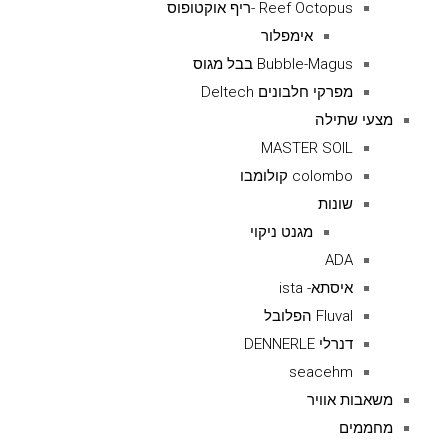
Reef Octopus -ריף אוקטופוס
אימפלור
Bubble-Magus בבל מגוס
מפרקי חלבונים Deltech
מצעי שתילה
MASTER SOIL
colombo קולומבו
שונות
מגנט ניקוי
ADA
איסתא- ista
Fluval הפלובל
דנרלי DENNERLE
seacehm
משאבות אוויר
מחממים