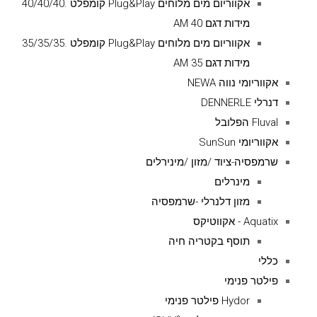
אקווריום מים מלוחים Plug&Play קומפלט .40/40/40
מידות דגם AM 40
אקווריום מים מלוחים Plug&Play קומפלט .35/35/35
מידות דגם AM 35
אקווריומי נווה NEWA
דנרלי DENNERLE
Fluval הפלובל
אקווריומי SunSun
שרמפסיה-ציוד /מזון /מינירלים
מינרלים
מזון דלנרלי -שרמפסיה
Aquatix - אקווטיקס
תוסף בקטריה חיה
כללי
פילטר פנימי
Hydor פילטר פנימי