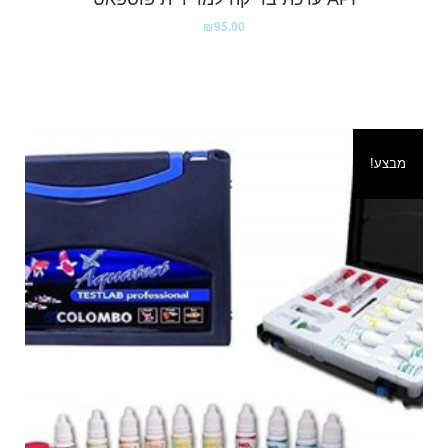
₪
95.00
מבצע!