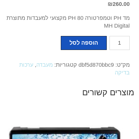
₪
260.00
מד PH וטמפרטורה 80 PH מקצועי למעבדות מתוצרת
MH Digital
כמות
הוספה לסל
של
מד
PH
מק"ט:
dbf5d870bbc9
קטגוריות:
מעבדה
,
ערכות
וטמפרטורה
בדיקה
80
PH
מוצרים קשורים
מקצועי
למעבדות
מתוצרת
MH
Digital