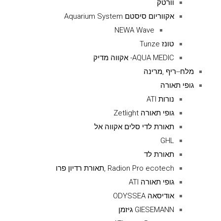
וורטק
אקווריום סיסטם Aquarium System
NEWA Wave
טונז Tunze
AQUA MEDIC- אקווה מדיק
מלח--ריף ,מרינה
גופי תאורה
נורות ATI
גופי תאורה Zetlight
תאורת לדי סלים אקווה אל
GHL
תאורת לד
Radion Pro ecotech ,תאורת רדיון פרו
גופי תאורה ATI
אודיסאה ODYSSEA
GIESEMANN גיזמן