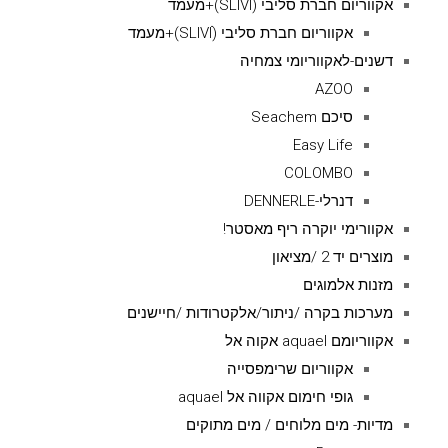
אקווריום חברת סליבי (SLIVIׂׂ)+מעמד
אקווריום חברת סליבי (SLIVIׂׂ)+מעמד
דשנים-לאקווריומי צמחיה
AZOO
סיכם Seachem
Easy Life
COLOMBO
דנרלי-DENNERLE
אקוורימי יוקרה ריף מאסטר!
מוצרים יד 2 /מציאון
מזנות אלמוגים
מערכות בקרה /ניתור/אלקטרודות /חיישנים
אקווריומם aquael אקוה אל
אקווריום שרימפסייה
גופי חימום אקווה אל aquael
מדיות- מים מלוחים / מים מתוקים