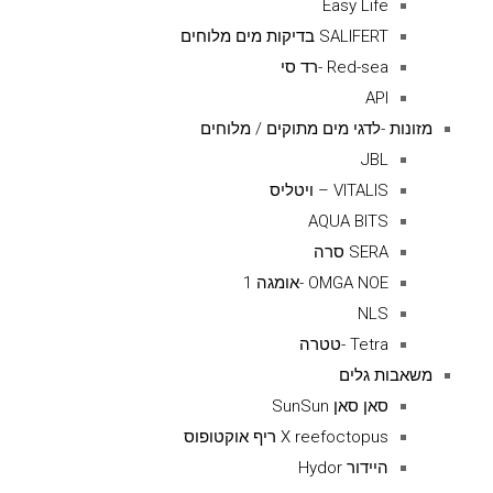
Easy Life
SALIFERT בדיקות מים מלוחים
Red-sea -רד סי
API
מזונות -לדגי מים מתוקים / מלוחים
JBL
VITALIS – ויטליס
AQUA BITS
SERA סרה
OMGA NOE -אומגה 1
NLS
Tetra -טטרה
משאבות גלים
סאן סאן SunSun
X reefoctopus ריף אוקטופוס
היידור Hydor