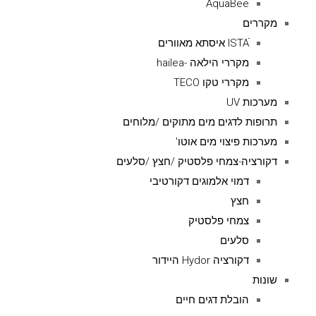
AquaBee
מקררים
ISTAׁׂ איסתא מאוורים
מקררי הילאה -hailea
מקררי טקו TECO
מערכות UV
תרופות לדגים מים מתוקים /מלוחים
מערכות פיצוי מים אוטו'
דקורציה-צמחי פלסטיק /חצץ /סלעים
דמוי אלמוגים דקורטיבי
חצץ
צמחי פלסטיק
סלעים
דקורציה Hydor היידור
שונות
הובלת דגים חיים