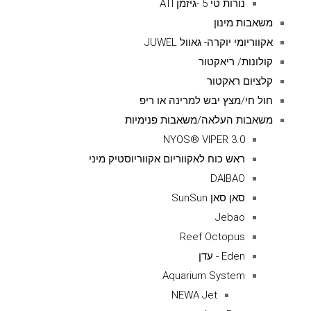
נורות טי 5 -גיזמן ATI
משאבות מינון
אקווריומי יוקרה- גאוול JUWEL
קולונות/ ריאקטור
קלציום ראקטור
חול חי/מצץ יבש למרינה או ריפ
משאבות העלאה/משאבות פנימיות
NYOS® VIPER 3.0
ראש כוח לאקווריום אקווריוסטיק מיני
DAIBAO
סאן סאן SunSun
Jebao
Reef Octopus
Eden - עדן
Aquarium System
NEWA Jet