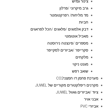
צינור גמיש
גרב מיקרוני /פרלון
מד מליחות/ רפרקטומטר
חביות
דבק אלמוגים /פלאגים /הכל לפראגים
מאכיל אוטומטי
מספרים /פינצטה נירוסטה
סקרייפר /אביזרים לסקייפר
מלקחים
מגנט ניקוי
שואב רפש
מערכת פחמן דו חמצניCO2
מקרנים ריפלקטורים מקוריים של JUWEL
ציוד /אביזרים גאוול JUWEL
אבני אויר
אביזרי PVC