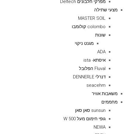
מפרקי חלבונים Deltech
מצעי שתילה
MASTER SOIL
colombo קולומבו
שונות
מגנט ניקוי
ADA
איסתא- ista
Fluval הפלובל
דנרלי DENNERLE
seacehm
משאבות אוויר
מחממים
sunsun סאן סאן
גופי חימום מעל 500 W
NEWA