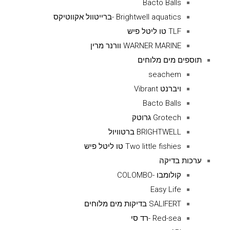
Bacto Balls
Brightwell aquatics -ברייטוול אקווטיקס
TLF טו ליטל פיש
WARNER MARINE וורנר מרין
תוספים מים מלוחים
seachem
ויברנט Vibrant
Bacto Balls
Grotech גרוטק
BRIGHTWELL ברטוויול
Two little fishies טו ליטל פיש
ערכות בדיקה
קולומבו -COLOMBO
Easy Life
SALIFERT בדיקות מים מלוחים
Red-sea -רד סי