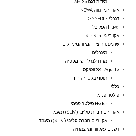
מידות דגם AM 35
אקווריומי נווה NEWA
דנרלי DENNERLE
Fluval הפלובל
אקווריומי SunSun
שרמפסיה-ציוד /מזון /מינירלים
מינרלים
מזון דלנרלי -שרמפסיה
Aquatix - אקווטיקס
תוסף בקטריה חיה
כללי
פילטר פנימי
Hydor פילטר פנימי
אקווריום חברת סליבי (SLIVIׂׂ)+מעמד
אקווריום חברת סליבי (SLIVIׂׂ)+מעמד
דשנים-לאקווריומי צמחיה