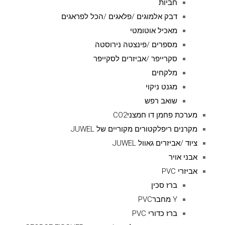
חביות
דבק אלמוגים /פלאגים /הכל לפראגים
מאכיל אוטומטי
מספרים /פינצטה נירוסטה
סקרייפר /אביזרים לסקייפר
מלקחים
מגנט ניקוי
שואב רפש
מערכת פחמן דו חמצניCO2
מקרנים ריפלקטורים מקוריים של JUWEL
ציוד /אביזרים גאוול JUWEL
אבני אויר
אביזרי PVC
ברז סכין
Y מחברPVC
ברז כדורי PVC