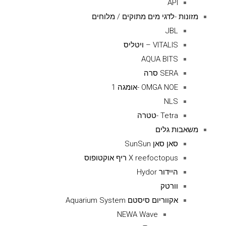
API
מזונות -לדגי מים מתוקים / מלוחים
JBL
VITALIS – ויטליס
AQUA BITS
SERA סרה
OMGA NOE -אומגה 1
NLS
Tetra -טטרה
משאבות גלים
סאן סאן SunSun
X reefoctopus ריף אוקטופוס
היידור Hydor
וורטק
אקווריום סיסטם Aquarium System
NEWA Wave