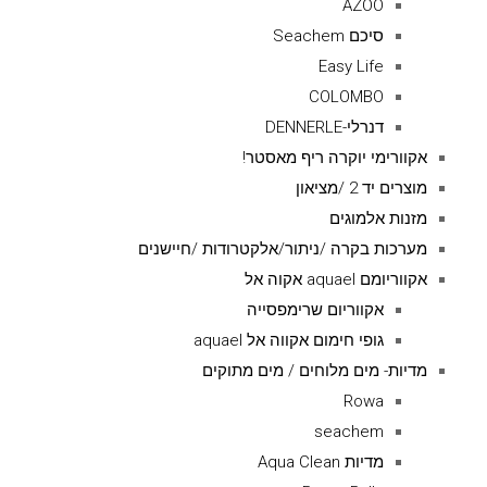
AZOO
סיכם Seachem
Easy Life
COLOMBO
דנרלי-DENNERLE
אקוורימי יוקרה ריף מאסטר!
מוצרים יד 2 /מציאון
מזנות אלמוגים
מערכות בקרה /ניתור/אלקטרודות /חיישנים
אקווריומם aquael אקוה אל
אקווריום שרימפסייה
גופי חימום אקווה אל aquael
מדיות- מים מלוחים / מים מתוקים
Rowa
seachem
מדיות Aqua Clean