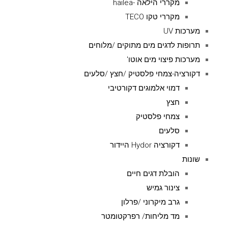
מקררי הילאה -hailea
מקררי טקו TECO
מערכות UV
תרופות לדגים מים מתוקים /מלוחים
מערכות פיצוי מים אוטו'
דקורציה-צמחי פלסטיק /חצץ /סלעים
דמוי אלמוגים דקורטיבי
חצץ
צמחי פלסטיק
סלעים
דקורציה Hydor היידור
שונות
הובלת דגים חיים
צינור גמיש
גרב מיקרוני /פרלון
מד מליחות/ רפרקטומטר