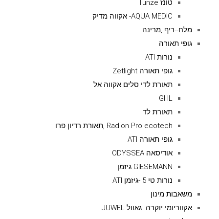
טונז Tunze
AQUA MEDIC- אקווה מדיק
מלח--ריף ,מרינה
גופי תאורה
נורות ATI
גופי תאורה Zetlight
תאורת לדי סלים אקווה אל
GHL
תאורת לד
Radion Pro ecotech ,תאורת רדיון פרו
גופי תאורה ATI
אודיסאה ODYSSEA
GIESEMANN גיזמן
נורות טי 5 -גיזמן ATI
משאבות מינון
אקווריומי יוקרה- גאוול JUWEL