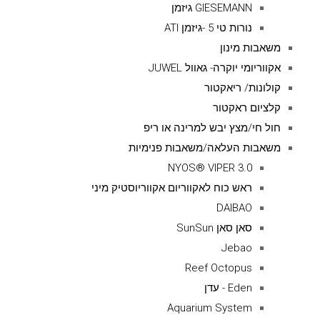
GIESEMANN גיזמן
נורות טי 5 -גיזמן ATI
משאבות מינון
אקווריומי יוקרה- גאוול JUWEL
קולונות/ ריאקטור
קלציום ראקטור
חול חי/מצץ יבש למרינה או ריפ
משאבות העלאה/משאבות פנימיות
NYOS® VIPER 3.0
ראש כוח לאקווריום אקווריוסטיק מיני
DAIBAO
סאן סאן SunSun
Jebao
Reef Octopus
Eden - עדן
Aquarium System