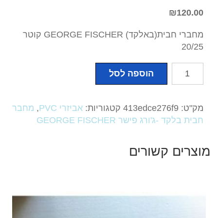
₪
120.00
מחברי חבית(באלקד) GEORGE FISCHER קוטר
20/25
כמות
הוספה לסל
של
מחברי
חבית(באלקד)
מק"ט:
413edce276f9
קטגוריות:
אביזרי PVC
,
מחבר
GEORGE
חבית בלקד -ג'ורג פישר GEORGE FISCHER
FISCHER
קוטר
מוצרים קשורים
20/25