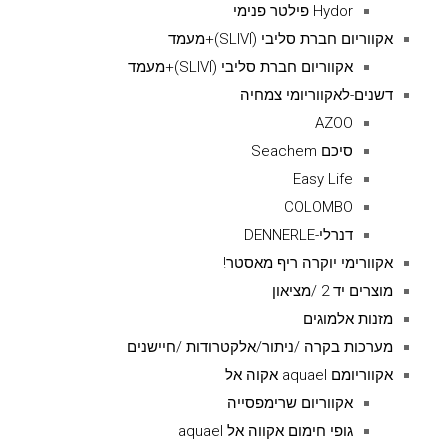
Hydor פילטר פנימי
אקווריום חברת סליבי (SLIVIׂׂ)+מעמד
אקווריום חברת סליבי (SLIVIׂׂ)+מעמד
דשנים-לאקווריומי צמחיה
AZOO
סיכם Seachem
Easy Life
COLOMBO
דנרלי-DENNERLE
אקוורימי יוקרה ריף מאסטר!
מוצרים יד 2 /מציאון
מזנות אלמוגים
מערכות בקרה /ניתור/אלקטרודות /חיישנים
אקווריומם aquael אקוה אל
אקווריום שרימפסייה
גופי חימום אקווה אל aquael