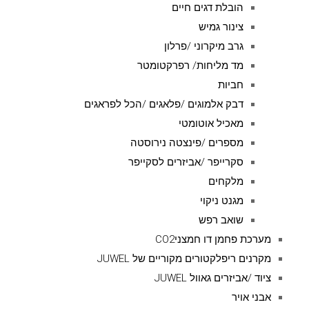
הובלת דגים חיים
צינור גמיש
גרב מיקרוני /פרלון
מד מליחות/ רפרקטומטר
חביות
דבק אלמוגים /פלאגים /הכל לפראגים
מאכיל אוטומטי
מספרים /פינצטה נירוסטה
סקרייפר /אביזרים לסקייפר
מלקחים
מגנט ניקוי
שואב רפש
מערכת פחמן דו חמצניCO2
מקרנים ריפלקטורים מקוריים של JUWEL
ציוד /אביזרים גאוול JUWEL
אבני אויר