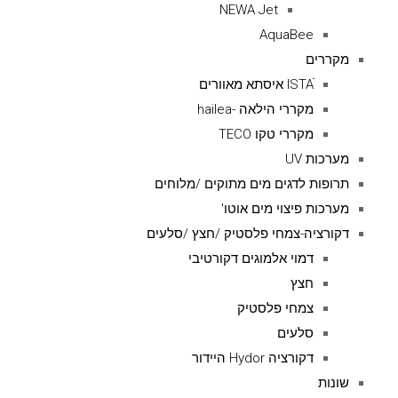
NEWA Jet
AquaBee
מקררים
ISTAׁׂ איסתא מאוורים
מקררי הילאה -hailea
מקררי טקו TECO
מערכות UV
תרופות לדגים מים מתוקים /מלוחים
מערכות פיצוי מים אוטו'
דקורציה-צמחי פלסטיק /חצץ /סלעים
דמוי אלמוגים דקורטיבי
חצץ
צמחי פלסטיק
סלעים
דקורציה Hydor היידור
שונות