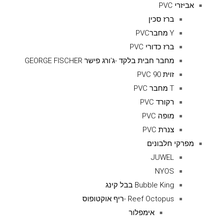
אביזרי PVC
ברז סכין
Y מחברPVC
ברז כדורי PVC
מחבר חבית בלקד -ג'ורג פישר GEORGE FISCHER
זוית 90 PVC
T מחבר PVC
רקורד PVC
מופה PVC
צנרת PVC
מפרקי חלבונים
JUWEL
NYOS
Bubble King בבל קינג
Reef Octopus -ריף אוקטופוס
אימפלור