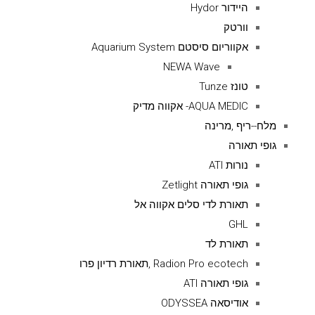
היידור Hydor
וורטק
אקווריום סיסטם Aquarium System
NEWA Wave
טונז Tunze
AQUA MEDIC- אקווה מדיק
מלח--ריף ,מרינה
גופי תאורה
נורות ATI
גופי תאורה Zetlight
תאורת לדי סלים אקווה אל
GHL
תאורת לד
Radion Pro ecotech ,תאורת רדיון פרו
גופי תאורה ATI
אודיסאה ODYSSEA