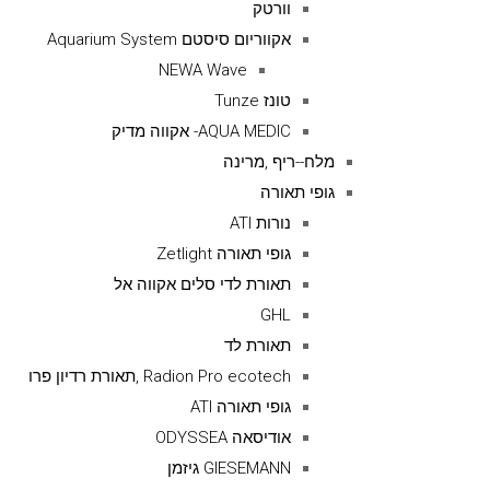
וורטק
אקווריום סיסטם Aquarium System
NEWA Wave
טונז Tunze
AQUA MEDIC- אקווה מדיק
מלח--ריף ,מרינה
גופי תאורה
נורות ATI
גופי תאורה Zetlight
תאורת לדי סלים אקווה אל
GHL
תאורת לד
Radion Pro ecotech ,תאורת רדיון פרו
גופי תאורה ATI
אודיסאה ODYSSEA
GIESEMANN גיזמן