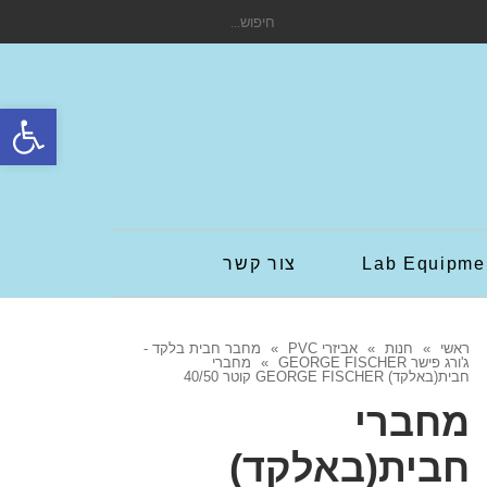
חיפוש
עבור:
פתח סרגל
Lab Equipme
צור קשר
ראשי
»
חנות
»
אביזרי PVC
»
מחבר חבית בלקד -
ג'ורג פישר GEORGE FISCHER
»
מחברי
חבית(באלקד) GEORGE FISCHER קוטר 40/50
מחברי
חבית(באלקד)