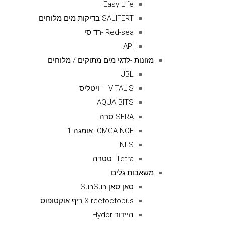
Easy Life
SALIFERT בדיקות מים מלוחים
Red-sea -רד סי
API
מזונות -לדגי מים מתוקים / מלוחים
JBL
VITALIS – ויטליס
AQUA BITS
SERA סרה
OMGA NOE -אומגה 1
NLS
Tetra -טטרה
משאבות גלים
סאן סאן SunSun
X reefoctopus ריף אוקטופוס
היידור Hydor