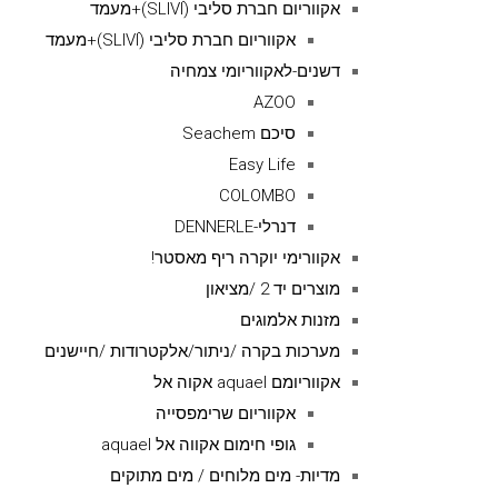
אקווריום חברת סליבי (SLIVIׂׂ)+מעמד
אקווריום חברת סליבי (SLIVIׂׂ)+מעמד
דשנים-לאקווריומי צמחיה
AZOO
סיכם Seachem
Easy Life
COLOMBO
דנרלי-DENNERLE
אקוורימי יוקרה ריף מאסטר!
מוצרים יד 2 /מציאון
מזנות אלמוגים
מערכות בקרה /ניתור/אלקטרודות /חיישנים
אקווריומם aquael אקוה אל
אקווריום שרימפסייה
גופי חימום אקווה אל aquael
מדיות- מים מלוחים / מים מתוקים