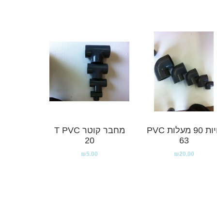
זויות 90 מעלות PVC
מחבר קוטר T PVC
20
63
₪
5.00
₪
20.00