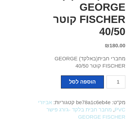
GEORGE
FISCHER קוטר
40/50
₪
180.00
מחברי חבית(באלקד) GEORGE
FISCHER קוטר 40/50
כמות
הוספה לסל
של
מחברי
חבית(באלקד)
מק"ט:
be78a1c6eb4e
קטגוריות:
אביזרי
GEORGE
PVC
,
מחבר חבית בלקד -ג'ורג פישר
FISCHER
GEORGE FISCHER
קוטר
40/50