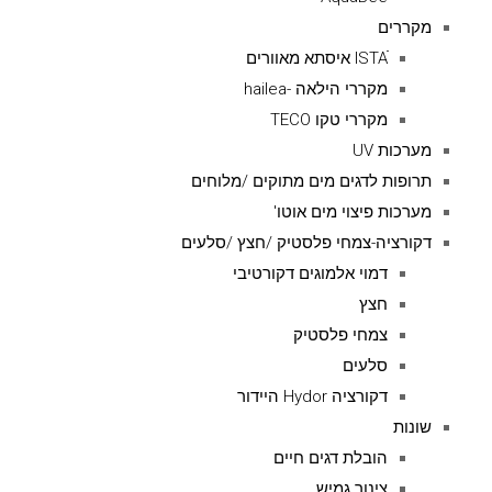
מקררים
ISTAׁׂ איסתא מאוורים
מקררי הילאה -hailea
מקררי טקו TECO
מערכות UV
תרופות לדגים מים מתוקים /מלוחים
מערכות פיצוי מים אוטו'
דקורציה-צמחי פלסטיק /חצץ /סלעים
דמוי אלמוגים דקורטיבי
חצץ
צמחי פלסטיק
סלעים
דקורציה Hydor היידור
שונות
הובלת דגים חיים
צינור גמיש