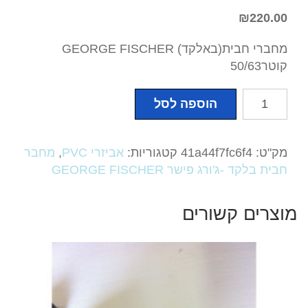
₪
220.00
מחברי חבית(באלקד) GEORGE FISCHER
קוטר50/63
כמות
הוספה לסל
של
מחברי
חבית(באלקד)
מק"ט:
41a44f7fc6f4
קטגוריות:
אביזרי PVC
,
מחבר
GEORGE
חבית בלקד -ג'ורג פישר GEORGE FISCHER
FISCHER
קוטר50/63
מוצרים קשורים