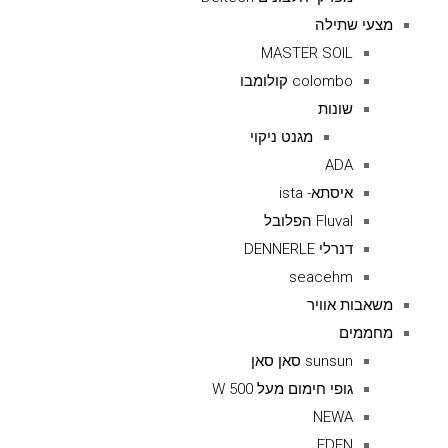
מצעי שתילה
MASTER SOIL
colombo קולומבו
שונות
מגנט ניקוי
ADA
איסתא- ista
Fluval הפלובל
דנרלי DENNERLE
seacehm
משאבות אוויר
מחממים
sunsun סאן סאן
גופי חימום מעל 500 W
NEWA
EDEN