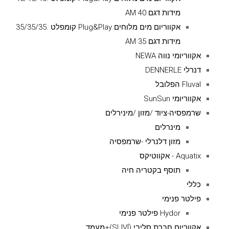
מידות דגם AM 40
אקווריום מים מלוחים Plug&Play קומפלט .35/35/35
מידות דגם AM 35
אקווריומי נווה NEWA
דנרלי DENNERLE
Fluval הפלובל
אקווריומי SunSun
שרמפסיה-ציוד /מזון /מינירלים
מינרלים
מזון דלנרלי -שרמפסיה
Aquatix - אקווטיקס
תוסף בקטריה חיה
כללי
פילטר פנימי
Hydor פילטר פנימי
אקווריום חברת סליבי (SLIVIׂׂ)+מעמד