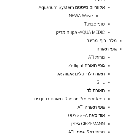
אקווריום סיסטם Aquarium System
NEWA Wave
טונז Tunze
AQUA MEDIC- אקווה מדיק
מלח--ריף ,מרינה
גופי תאורה
נורות ATI
גופי תאורה Zetlight
תאורת לדי סלים אקווה אל
GHL
תאורת לד
Radion Pro ecotech ,תאורת רדיון פרו
גופי תאורה ATI
אודיסאה ODYSSEA
GIESEMANN גיזמן
נורות טי 5 -גיזמן ATI