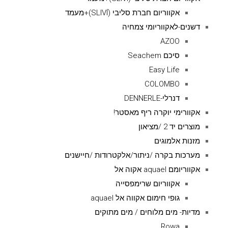
אקווריום חברת סליבי (SLIVIׂׂ)+מעמד
דשנים-לאקווריומי צמחיה
AZOO
סיכם Seachem
Easy Life
COLOMBO
דנרלי-DENNERLE
אקוורימי יוקרה ריף מאסטר!
מוצרים יד 2 /מציאון
מזנות אלמוגים
מערכות בקרה /ניתור/אלקטרודות /חיישנים
אקווריומם aquael אקוה אל
אקווריום שרימפסייה
גופי חימום אקווה אל aquael
מדיות- מים מלוחים / מים מתוקים
Rowa