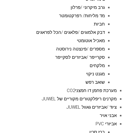
גרב מיקרוני /פרלון
מד מליחות/ רפרקטומטר
חביות
דבק אלמוגים /פלאגים /הכל לפראגים
מאכיל אוטומטי
מספרים /פינצטה נירוסטה
סקרייפר /אביזרים לסקייפר
מלקחים
מגנט ניקוי
שואב רפש
מערכת פחמן דו חמצניCO2
מקרנים ריפלקטורים מקוריים של JUWEL
ציוד /אביזרים גאוול JUWEL
אבני אויר
אביזרי PVC
ברז סכין