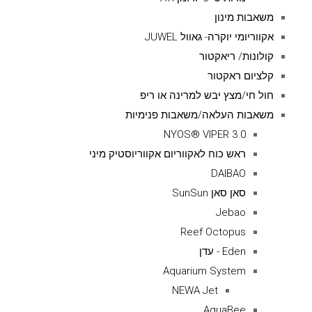
משאבות מינון
אקווריומי יוקרה- גאוול JUWEL
קולונות/ ריאקטור
קלציום ראקטור
חול חי/מצץ יבש למרינה או ריפ
משאבות העלאה/משאבות פנימיות
NYOS® VIPER 3.0
ראש כוח לאקווריום אקווריוסטיק מיני
DAIBAO
סאן סאן SunSun
Jebao
Reef Octopus
Eden - עדן
Aquarium System
NEWA Jet
AquaBee