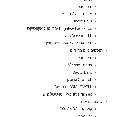
seachem
מדיות Aqua Clean
Bacto Balls
Brightwell aquatics -ברייטוול אקווטיקס
TLF טו ליטל פיש
WARNER MARINE וורנר מרין
תוספים מים מלוחים
seachem
ויברנט Vibrant
Bacto Balls
Grotech גרוטק
BRIGHTWELL ברטוויול
Two little fishies טו ליטל פיש
ערכות בדיקה
קולומבו -COLOMBO
Easy Life