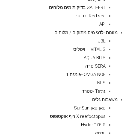
SALIFERT בדיקות מים מלוחים
Red-sea -רד סי
API
מזונות -לדגי מים מתוקים / מלוחים
JBL
VITALIS – ויטליס
AQUA BITS
SERA סרה
OMGA NOE -אומגה 1
NLS
Tetra -טטרה
משאבות גלים
סאן סאן SunSun
X reefoctopus ריף אוקטופוס
היידור Hydor
וורטק