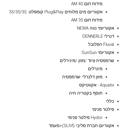
מידות דגם AM 40
אקווריום מים מלוחים Plug&Play קומפלט .35/35/35
מידות דגם AM 35
אקווריומי נווה NEWA
דנרלי DENNERLE
Fluval הפלובל
אקווריומי SunSun
שרמפסיה-ציוד /מזון /מינירלים
מינרלים
מזון דלנרלי -שרמפסיה
Aquatix - אקווטיקס
תוסף בקטריה חיה
כללי
פילטר פנימי
Hydor פילטר פנימי
אקווריום חברת סליבי (SLIVIׂׂ)+מעמד