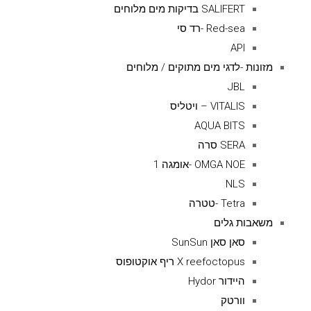
SALIFERT בדיקות מים מלוחים
Red-sea -רד סי
API
מזונות -לדגי מים מתוקים / מלוחים
JBL
VITALIS – ויטליס
AQUA BITS
SERA סרה
OMGA NOE -אומגה 1
NLS
Tetra -טטרה
משאבות גלים
סאן סאן SunSun
X reefoctopus ריף אוקטופוס
היידור Hydor
וורטק