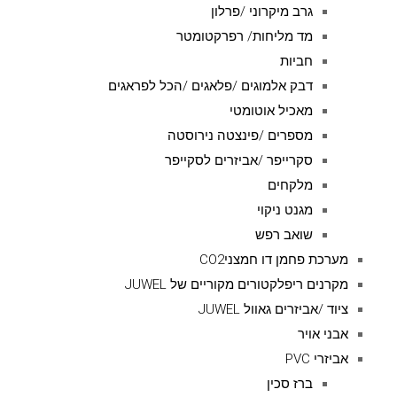
גרב מיקרוני /פרלון
מד מליחות/ רפרקטומטר
חביות
דבק אלמוגים /פלאגים /הכל לפראגים
מאכיל אוטומטי
מספרים /פינצטה נירוסטה
סקרייפר /אביזרים לסקייפר
מלקחים
מגנט ניקוי
שואב רפש
מערכת פחמן דו חמצניCO2
מקרנים ריפלקטורים מקוריים של JUWEL
ציוד /אביזרים גאוול JUWEL
אבני אויר
אביזרי PVC
ברז סכין