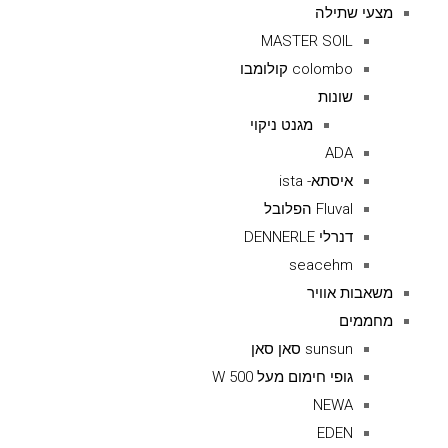
מצעי שתילה
MASTER SOIL
colombo קולומבו
שונות
מגנט ניקוי
ADA
איסתא- ista
Fluval הפלובל
דנרלי DENNERLE
seacehm
משאבות אוויר
מחממים
sunsun סאן סאן
גופי חימום מעל 500 W
NEWA
EDEN