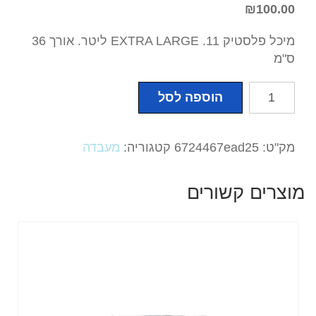
₪
100.00
מיכל פלסטיק EXTRA LARGE .11 ליטר. אורך 36
ס"מ
כמות
הוספה לסל
של
מיכל
פלסטיק
מק"ט:
6724467ead25
קטגוריה:
מעבדה
EXTRA
LARGE
מוצרים קשורים
.
11
ליטר.
אורך36
ס"מ