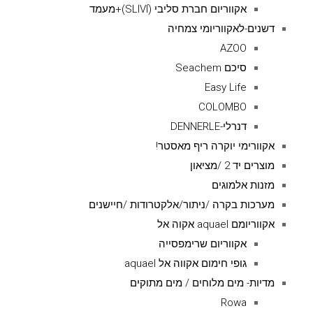
אקווריום חברת סליבי (SLIVIׂׂ)+מעמד
דשנים-לאקווריומי צמחיה
AZOO
סיכם Seachem
Easy Life
COLOMBO
דנרלי-DENNERLE
אקוורימי יוקרה ריף מאסטר!
מוצרים יד 2 /מציאון
מזנות אלמוגים
מערכות בקרה /ניתור/אלקטרודות /חיישנים
אקווריומם aquael אקוה אל
אקווריום שרימפסייה
גופי חימום אקווה אל aquael
מדיות- מים מלוחים / מים מתוקים
Rowa