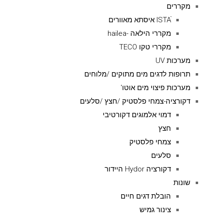
מקררים
ISTAׁׂ איסתא מאוורים
מקררי הילאה -hailea
מקררי טקו TECO
מערכות UV
תרופות לדגים מים מתוקים /מלוחים
מערכות פיצוי מים אוטו'
דקורציה-צמחי פלסטיק /חצץ /סלעים
דמוי אלמוגים דקורטיבי
חצץ
צמחי פלסטיק
סלעים
דקורציה Hydor היידור
שונות
הובלת דגים חיים
צינור גמיש