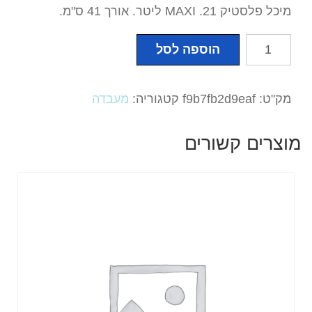
מיכל פלסטיק MAXI .21 ליטר. אורך 41 ס"מ.
כמות
הוספה לסל
של
מיכל
פלסטיק
מק"ט:
f9b7fb2d9eaf
קטגוריה:
מעבדה
MAXI
.21
מוצרים קשורים
ליטר.
אורך
41
ס"מ.