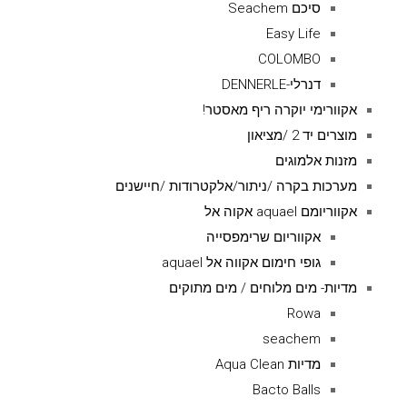
סיכם Seachem
Easy Life
COLOMBO
דנרלי-DENNERLE
אקוורימי יוקרה ריף מאסטר!
מוצרים יד 2 /מציאון
מזנות אלמוגים
מערכות בקרה /ניתור/אלקטרודות /חיישנים
אקווריומם aquael אקוה אל
אקווריום שרימפסייה
גופי חימום אקווה אל aquael
מדיות- מים מלוחים / מים מתוקים
Rowa
seachem
מדיות Aqua Clean
Bacto Balls