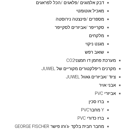
דבק אלמוגים /פלאגים /הכל לפראגים
מאכיל אוטומטי
מספרים /פינצטה נירוסטה
סקרייפר /אביזרים לסקייפר
מלקחים
מגנט ניקוי
שואב רפש
מערכת פחמן דו חמצניCO2
מקרנים ריפלקטורים מקוריים של JUWEL
ציוד /אביזרים גאוול JUWEL
אבני אויר
אביזרי PVC
ברז סכין
Y מחברPVC
ברז כדורי PVC
מחבר חבית בלקד -ג'ורג פישר GEORGE FISCHER