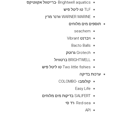
Brightwell aquatics -ברייטוול אקווטיקס
TLF טו ליטל פיש
WARNER MARINE וורנר מרין
תוספים מים מלוחים
seachem
ויברנט Vibrant
Bacto Balls
Grotech גרוטק
BRIGHTWELL ברטוויול
Two little fishies טו ליטל פיש
ערכות בדיקה
קולומבו -COLOMBO
Easy Life
SALIFERT בדיקות מים מלוחים
Red-sea -רד סי
API