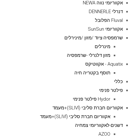
אקווריומי נווה NEWA
דנרלי DENNERLE
Fluval הפלובל
אקווריומי SunSun
שרמפסיה-ציוד /מזון /מינירלים
מינרלים
מזון דלנרלי -שרמפסיה
Aquatix - אקווטיקס
תוסף בקטריה חיה
כללי
פילטר פנימי
Hydor פילטר פנימי
אקווריום חברת סליבי (SLIVIׂׂ)+מעמד
אקווריום חברת סליבי (SLIVIׂׂ)+מעמד
דשנים-לאקווריומי צמחיה
AZOO