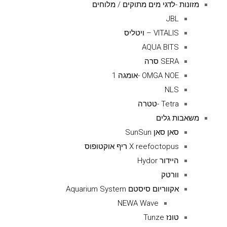
מזונות -לדגי מים מתוקים / מלוחים
JBL
VITALIS – ויטליס
AQUA BITS
SERA סרה
OMGA NOE -אומגה 1
NLS
Tetra -טטרה
משאבות גלים
סאן סאן SunSun
X reefoctopus ריף אוקטופוס
היידור Hydor
וורטק
אקווריום סיסטם Aquarium System
NEWA Wave
טונז Tunze