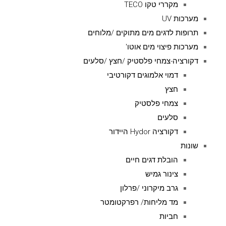
מקררי טקו TECO
מערכות UV
תרופות לדגים מים מתוקים /מלוחים
מערכות פיצוי מים אוטו'
דקורציה-צמחי פלסטיק /חצץ /סלעים
דמוי אלמוגים דקורטיבי
חצץ
צמחי פלסטיק
סלעים
דקורציה Hydor היידור
שונות
הובלת דגים חיים
צינור גמיש
גרב מיקרוני /פרלון
מד מליחות/ רפרקטומטר
חביות