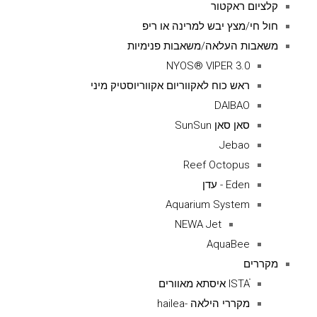
קלציום ראקטור
חול חי/מצץ יבש למרינה או ריפ
משאבות העלאה/משאבות פנימיות
NYOS® VIPER 3.0
ראש כוח לאקווריום אקווריוסטיק מיני
DAIBAO
סאן סאן SunSun
Jebao
Reef Octopus
Eden - עדן
Aquarium System
NEWA Jet
AquaBee
מקררים
ISTAׁׂ איסתא מאוורים
מקררי הילאה -hailea