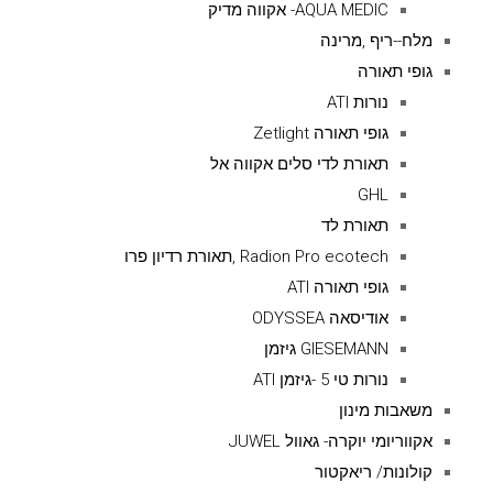
AQUA MEDIC- אקווה מדיק
מלח--ריף ,מרינה
גופי תאורה
נורות ATI
גופי תאורה Zetlight
תאורת לדי סלים אקווה אל
GHL
תאורת לד
Radion Pro ecotech ,תאורת רדיון פרו
גופי תאורה ATI
אודיסאה ODYSSEA
GIESEMANN גיזמן
נורות טי 5 -גיזמן ATI
משאבות מינון
אקווריומי יוקרה- גאוול JUWEL
קולונות/ ריאקטור