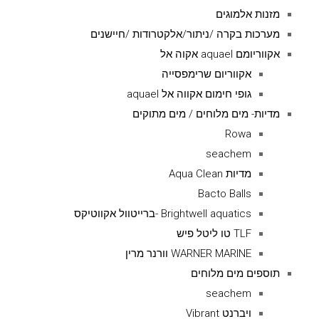
מזנות אלמוגים
מערכות בקרה /ניתור/אלקטרודות /חיישנים
אקווריומם aquael אקוה אל
אקווריום שרימפסייה
גופי חימום אקווה אל aquael
מדיות- מים מלוחים / מים מתוקים
Rowa
seachem
מדיות Aqua Clean
Bacto Balls
Brightwell aquatics -ברייטוול אקווטיקס
TLF טו ליטל פיש
WARNER MARINE וורנר מרין
תוספים מים מלוחים
seachem
ויברנט Vibrant