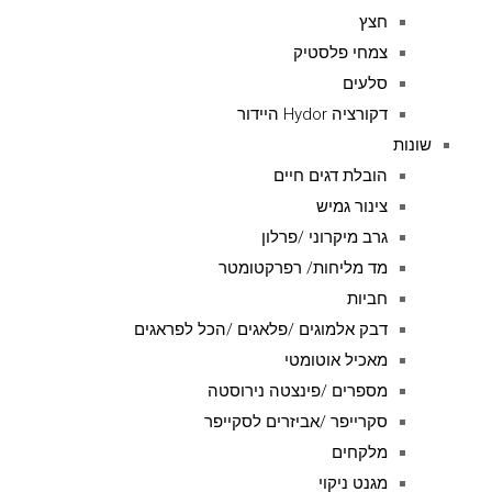
חצץ
צמחי פלסטיק
סלעים
דקורציה Hydor היידור
שונות
הובלת דגים חיים
צינור גמיש
גרב מיקרוני /פרלון
מד מליחות/ רפרקטומטר
חביות
דבק אלמוגים /פלאגים /הכל לפראגים
מאכיל אוטומטי
מספרים /פינצטה נירוסטה
סקרייפר /אביזרים לסקייפר
מלקחים
מגנט ניקוי