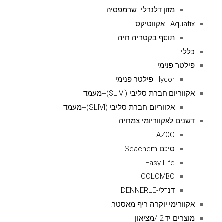
מזון דלנרלי -שרמפסיה
Aquatix - אקווטיקס
תוסף בקטריה חיה
כללי
פילטר פנימי
Hydor פילטר פנימי
אקווריום חברת סליבי (SLIVIׂׂ)+מעמד
אקווריום חברת סליבי (SLIVIׂׂ)+מעמד
דשנים-לאקווריומי צמחיה
AZOO
סיכם Seachem
Easy Life
COLOMBO
דנרלי-DENNERLE
אקוורימי יוקרה ריף מאסטר!
מוצרים יד 2 /מציאון