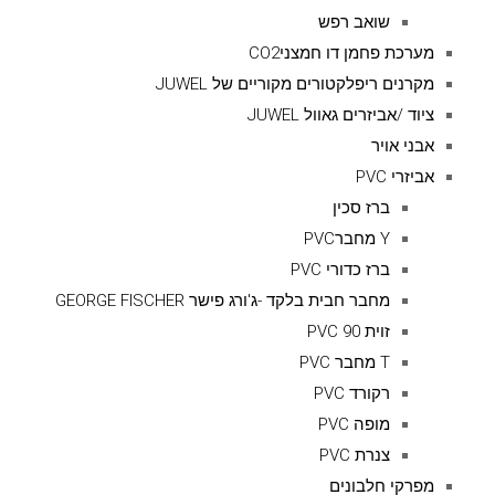
שואב רפש
מערכת פחמן דו חמצניCO2
מקרנים ריפלקטורים מקוריים של JUWEL
ציוד /אביזרים גאוול JUWEL
אבני אויר
אביזרי PVC
ברז סכין
Y מחברPVC
ברז כדורי PVC
מחבר חבית בלקד -ג'ורג פישר GEORGE FISCHER
זוית 90 PVC
T מחבר PVC
רקורד PVC
מופה PVC
צנרת PVC
מפרקי חלבונים