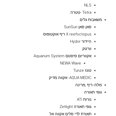
NLS
Tetra -טטרה
משאבות גלים
סאן סאן SunSun
X reefoctopus ריף אוקטופוס
היידור Hydor
וורטק
אקווריום סיסטם Aquarium System
NEWA Wave
טונז Tunze
AQUA MEDIC- אקווה מדיק
מלח--ריף ,מרינה
גופי תאורה
נורות ATI
גופי תאורה Zetlight
תאורת לדי סלים אקווה אל