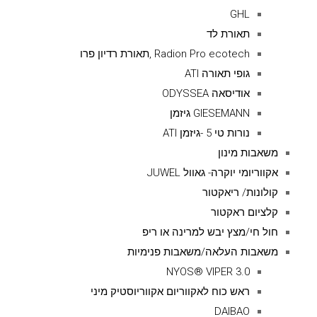
GHL
תאורת לד
Radion Pro ecotech ,תאורת רדיון פרו
גופי תאורה ATI
אודיסאה ODYSSEA
GIESEMANN גיזמן
נורות טי 5 -גיזמן ATI
משאבות מינון
אקווריומי יוקרה- גאוול JUWEL
קולונות/ ריאקטור
קלציום ראקטור
חול חי/מצץ יבש למרינה או ריפ
משאבות העלאה/משאבות פנימיות
NYOS® VIPER 3.0
ראש כוח לאקווריום אקווריוסטיק מיני
DAIBAO