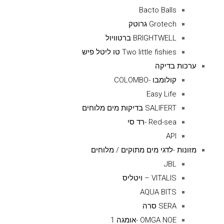
Bacto Balls
Grotech גרוטק
BRIGHTWELL ברטוויול
Two little fishies טו ליטל פיש
ערכות בדיקה
קולומבו -COLOMBO
Easy Life
SALIFERT בדיקות מים מלוחים
Red-sea -רד סי
API
מזונות -לדגי מים מתוקים / מלוחים
JBL
VITALIS – ויטליס
AQUA BITS
SERA סרה
OMGA NOE -אומגה 1