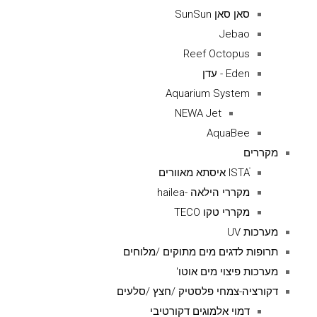
סאן סאן SunSun
Jebao
Reef Octopus
Eden - עדן
Aquarium System
NEWA Jet
AquaBee
מקררים
ISTAׁׂ איסתא מאוורים
מקררי הילאה -hailea
מקררי טקו TECO
מערכות UV
תרופות לדגים מים מתוקים /מלוחים
מערכות פיצוי מים אוטו'
דקורציה-צמחי פלסטיק /חצץ /סלעים
דמוי אלמוגים דקורטיבי