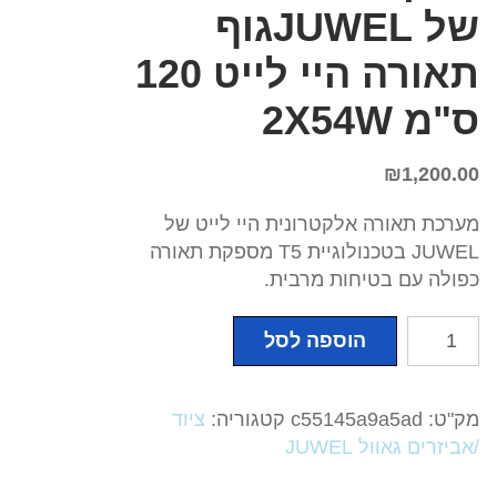
של JUWELגוף
תאורה היי לייט 120
ס"מ 2X54W
₪
1,200.00
מערכת תאורה אלקטרונית היי לייט של
JUWEL בטכנולוגיית T5 מספקת תאורה
כפולה עם בטיחות מרבית.
כמות
הוספה לסל
של
מערכת
תאורה
מק"ט:
c55145a9a5ad
קטגוריה:
ציוד
אלקטרונית
/אביזרים גאוול JUWEL
היי
לייט