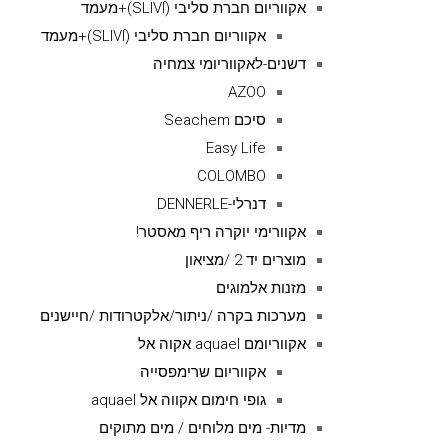
אקווריום חברת סליבי (SLIVIׂׂ)+מעמד
אקווריום חברת סליבי (SLIVIׂׂ)+מעמד
דשנים-לאקווריומי צמחיה
AZOO
סיכם Seachem
Easy Life
COLOMBO
דנרלי-DENNERLE
אקוורימי יוקרה ריף מאסטר!
מוצרים יד 2 /מציאון
מזנות אלמוגים
מערכות בקרה /ניתור/אלקטרודות /חיישנים
אקווריומם aquael אקוה אל
אקווריום שרימפסייה
גופי חימום אקווה אל aquael
מדיות- מים מלוחים / מים מתוקים