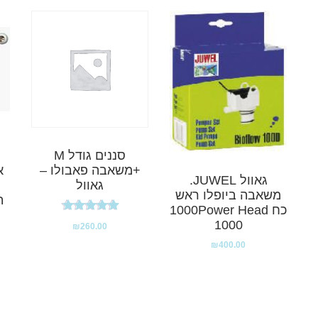
סננים גודל M
+משאבה פאבולו –
א
גאוול JUWEL.
גאוול
משאבה ביופלו ראש
כח 1000Power Head
דורג
1000
₪
260.00
5.00
מתוך 5
₪
400.00