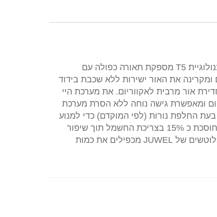
של
JUWELגוף
תאורה
היי
לייט
מערכת תאורה אלקטרונית היי לייט של JUWEL בטכנולוגיית T5 מספקת תאורה כפולה עם
120
 ומקרינה את האור ישירות ללא שכבת בידוד
ס"מ
דירת אור מרבית לאקווריום. את מערכת היי
2X54W
יום ומאפשרת גישה נוחה ללא הסרת מערכת
עת החלפת נורות (לפי המוקדם) כדי למנוע
חדירת מים למערכת. מערכת ההפעלה האלקטרונית חוסכת כ 15% בצריכת החשמל תוך שיפור
עוצמת התאורה לאורך חיי הנורה. שימוש במקרנים מלוטשים של JUWEL מכפילים את כמות