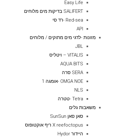
Easy Life
SALIFERT בדיקות מים מלוחים
Red-sea -רד סי
API
מזונות -לדגי מים מתוקים / מלוחים
JBL
VITALIS – ויטליס
AQUA BITS
SERA סרה
OMGA NOE -אומגה 1
NLS
Tetra -טטרה
משאבות גלים
סאן סאן SunSun
X reefoctopus ריף אוקטופוס
היידור Hydor