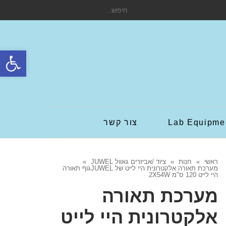
חיפוש
עבור:
פתח סרגל
Lab Equipme
צור קשר
ראשי
»
חנות
»
ציוד /אביזרים גאוול JUWEL
»
מערכת תאורה אלקטרונית היי לייט של JUWELגוף תאורה
היי לייט 120 ס"מ 2X54W
מערכת תאורה
אלקטרונית היי לייט