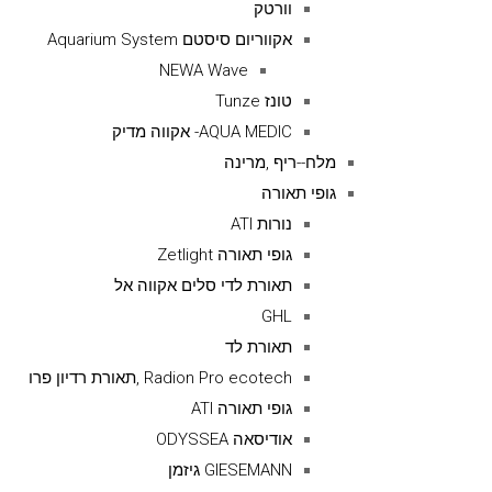
וורטק
אקווריום סיסטם Aquarium System
NEWA Wave
טונז Tunze
AQUA MEDIC- אקווה מדיק
מלח--ריף ,מרינה
גופי תאורה
נורות ATI
גופי תאורה Zetlight
תאורת לדי סלים אקווה אל
GHL
תאורת לד
Radion Pro ecotech ,תאורת רדיון פרו
גופי תאורה ATI
אודיסאה ODYSSEA
GIESEMANN גיזמן