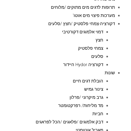
תרופות לדגים מים מתוקים /מלוחים
מערכות פיצוי מים אוטו'
דקורציה-צמחי פלסטיק /חצץ /סלעים
דמוי אלמוגים דקורטיבי
חצץ
צמחי פלסטיק
סלעים
דקורציה Hydor היידור
שונות
הובלת דגים חיים
צינור גמיש
גרב מיקרוני /פרלון
מד מליחות/ רפרקטומטר
חביות
דבק אלמוגים /פלאגים /הכל לפראגים
מאכיל אוטומטי