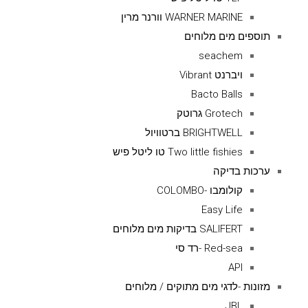
WARNER MARINE וורנר מרין
תוספים מים מלוחים
seachem
ויברנט Vibrant
Bacto Balls
Grotech גרוטק
BRIGHTWELL ברטוויול
Two little fishies טו ליטל פיש
ערכות בדיקה
קולומבו -COLOMBO
Easy Life
SALIFERT בדיקות מים מלוחים
Red-sea -רד סי
API
מזונות -לדגי מים מתוקים / מלוחים
JBL