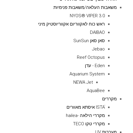
משאבות העלאה/משאבות פנימיות
NYOS® VIPER 3.0
ראש כוח לאקווריום אקווריוסטיק מיני
DAIBAO
סאן סאן SunSun
Jebao
Reef Octopus
Eden - עדן
Aquarium System
NEWA Jet
AquaBee
מקררים
ISTAׁׂ איסתא מאוורים
מקררי הילאה -hailea
מקררי טקו TECO
מערכות UV