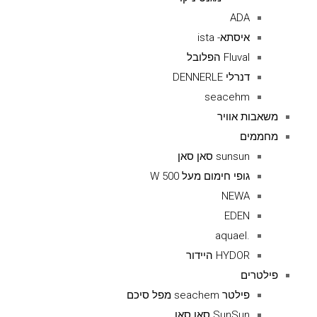
ADA
איסתא- ista
Fluval הפלובל
דנרלי DENNERLE
seacehm
משאבות אוויר
מחממים
sunsun סאן סאן
גופי חימום מעל 500 W
NEWA
EDEN
.aquael
HYDOR היידור
פילטרים
פילטר seachem מפל סיכם
SunSun סאן סאן