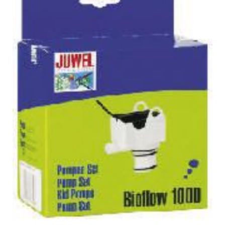
היי
לייט
150
ס"מ
2X54W