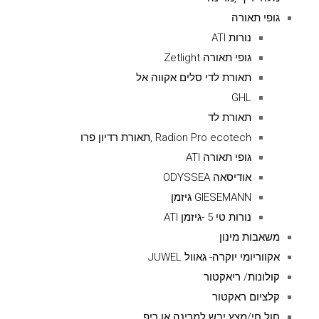
גופי תאורה
נורות ATI
גופי תאורה Zetlight
תאורת לדי סלים אקווה אל
GHL
תאורת לד
Radion Pro ecotech ,תאורת רדיון פרו
גופי תאורה ATI
אודיסאה ODYSSEA
GIESEMANN גיזמן
נורות טי 5 -גיזמן ATI
משאבות מינון
אקווריומי יוקרה- גאוול JUWEL
קולונות/ ריאקטור
קלציום ראקטור
חול חי/מצץ יבש למרינה או ריפ