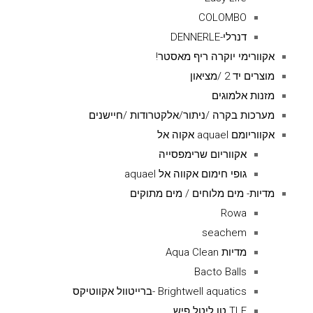
COLOMBO
דנרלי-DENNERLE
אקוורימי יוקרה ריף מאסטר!
מוצרים יד 2 /מציאון
מזנות אלמוגים
מערכות בקרה /ניתור/אלקטרודות /חיישנים
אקווריומם aquael אקוה אל
אקווריום שרימפסייה
גופי חימום אקווה אל aquael
מדיות- מים מלוחים / מים מתוקים
Rowa
seachem
מדיות Aqua Clean
Bacto Balls
Brightwell aquatics -ברייטוול אקווטיקס
TLF טו ליטל פיש