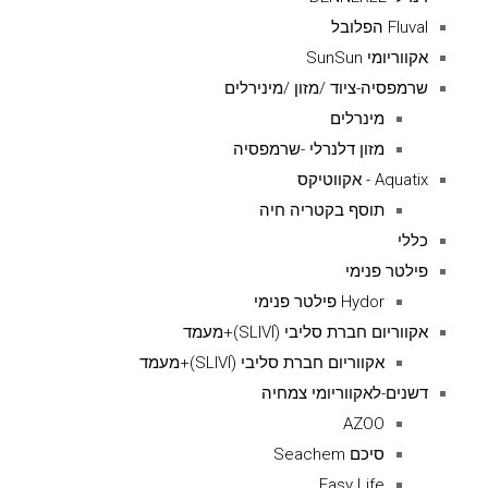
Fluval הפלובל
אקווריומי SunSun
שרמפסיה-ציוד /מזון /מינירלים
מינרלים
מזון דלנרלי -שרמפסיה
Aquatix - אקווטיקס
תוסף בקטריה חיה
כללי
פילטר פנימי
Hydor פילטר פנימי
אקווריום חברת סליבי (SLIVIׂׂ)+מעמד
אקווריום חברת סליבי (SLIVIׂׂ)+מעמד
דשנים-לאקווריומי צמחיה
AZOO
סיכם Seachem
Easy Life