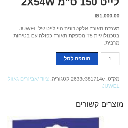
לייט 150 ס"מ 2X54W
₪
1,000.00
מערכת תאורה אלקטרונית היי לייט של JUWEL
בטכנולוגיית T5 מספקת תאורה כפולה עם בטיחות
מרבית.
כמות
הוספה לסל
של
מערכת
תאורה
מק"ט:
2633c381714e
קטגוריה:
ציוד /אביזרים גאוול
אלקטרונית
JUWEL
היי
לייט
מוצרים קשורים
של
JUWEL
גוף
תאורה