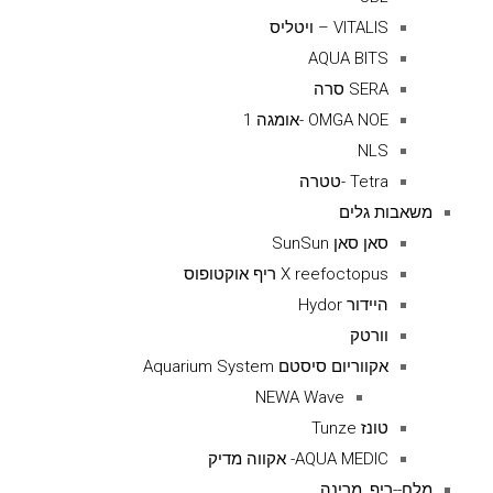
VITALIS – ויטליס
AQUA BITS
SERA סרה
OMGA NOE -אומגה 1
NLS
Tetra -טטרה
משאבות גלים
סאן סאן SunSun
X reefoctopus ריף אוקטופוס
היידור Hydor
וורטק
אקווריום סיסטם Aquarium System
NEWA Wave
טונז Tunze
AQUA MEDIC- אקווה מדיק
מלח--ריף ,מרינה