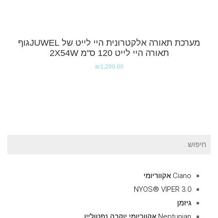
מערכת תאורה אלקטרונית היי לייט של JUWELגוף
תאורה היי לייט 120 ס"מ 2X54W
₪
1,200.00
חיפוש
עבור:
Ciano אקווריומי
NYOS® VIPER 3.0
גיזמן
Neptunian אקווריומי יוקרה נפטוליין