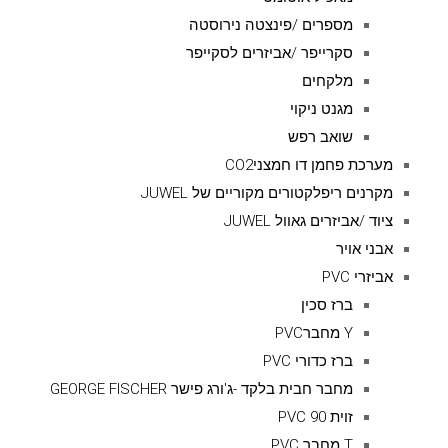
מספרים /פינצטה נירוסטה
סקרייפר /אביזרים לסקייפר
מלקחים
מגנט ניקוי
שואב רפש
מערכת פחמן דו חמצניCO2
מקרנים ריפלקטורים מקוריים של JUWEL
ציוד /אביזרים גאוול JUWEL
אבני אויר
אביזרי PVC
ברז סכין
Y מחברPVC
ברז כדורי PVC
מחבר חבית בלקד -ג'ורג פישר GEORGE FISCHER
זוית 90 PVC
T מחבר PVC