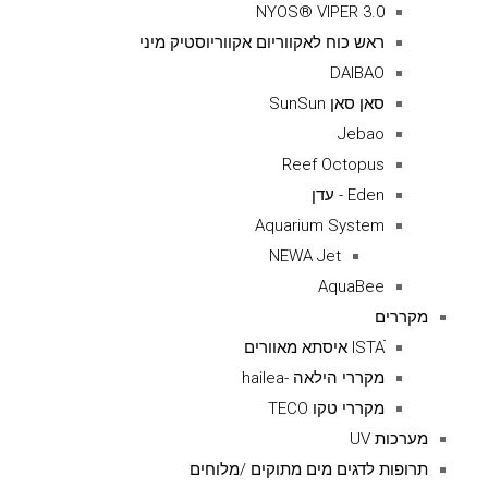
NYOS® VIPER 3.0
ראש כוח לאקווריום אקווריוסטיק מיני
DAIBAO
סאן סאן SunSun
Jebao
Reef Octopus
Eden - עדן
Aquarium System
NEWA Jet
AquaBee
מקררים
ISTAׁׂ איסתא מאוורים
מקררי הילאה -hailea
מקררי טקו TECO
מערכות UV
תרופות לדגים מים מתוקים /מלוחים