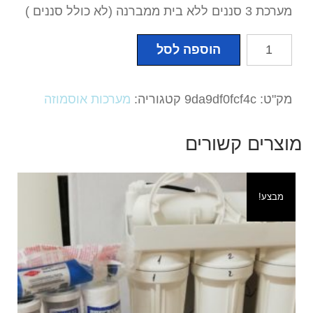
מערכת 3 סננים ללא בית ממברנה (לא כולל סננים )
כמות
הוספה לסל
של
מערכת
3
מק"ט:
9da9df0fcf4c
קטגוריה:
מערכות אוסמוזה
סננים
ללא
מוצרים קשורים
בית
ממברנה
מבצע!