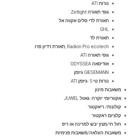
נורות ATI
גופי תאורה Zetlight
תאורת לדי סלים אקווה אל
GHL
תאורת לד
Radion Pro ecotech ,תאורת רדיון פרו
גופי תאורה ATI
אודיסאה ODYSSEA
GIESEMANN גיזמן
נורות טי 5 -גיזמן ATI
משאבות מינון
אקווריומי יוקרה- גאוול JUWEL
קולונות/ ריאקטור
קלציום ראקטור
חול חי/מצץ יבש למרינה או ריפ
משאבות העלאה/משאבות פנימיות