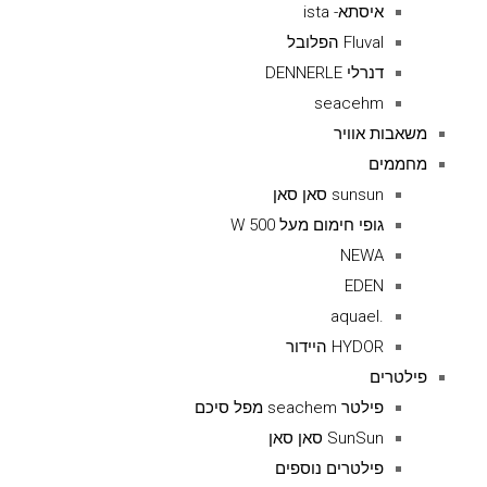
איסתא- ista
Fluval הפלובל
דנרלי DENNERLE
seacehm
משאבות אוויר
מחממים
sunsun סאן סאן
גופי חימום מעל 500 W
NEWA
EDEN
.aquael
HYDOR היידור
פילטרים
פילטר seachem מפל סיכם
SunSun סאן סאן
פילטרים נוספים