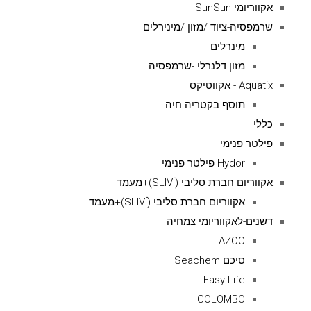
אקווריומי SunSun
שרמפסיה-ציוד /מזון /מינירלים
מינרלים
מזון דלנרלי -שרמפסיה
Aquatix - אקווטיקס
תוסף בקטריה חיה
כללי
פילטר פנימי
Hydor פילטר פנימי
אקווריום חברת סליבי (SLIVIׂׂ)+מעמד
אקווריום חברת סליבי (SLIVIׂׂ)+מעמד
דשנים-לאקווריומי צמחיה
AZOO
סיכם Seachem
Easy Life
COLOMBO