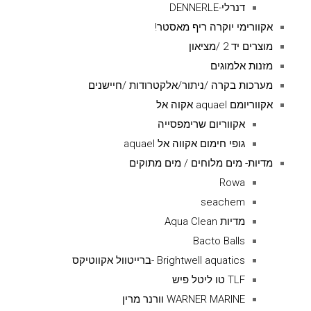
דנרלי-DENNERLE
אקוורימי יוקרה ריף מאסטר!
מוצרים יד 2 /מציאון
מזנות אלמוגים
מערכות בקרה /ניתור/אלקטרודות /חיישנים
אקווריומם aquael אקוה אל
אקווריום שרימפסייה
גופי חימום אקווה אל aquael
מדיות- מים מלוחים / מים מתוקים
Rowa
seachem
מדיות Aqua Clean
Bacto Balls
Brightwell aquatics -ברייטוול אקווטיקס
TLF טו ליטל פיש
WARNER MARINE וורנר מרין