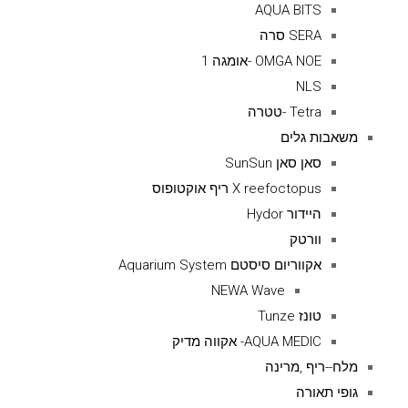
AQUA BITS
SERA סרה
OMGA NOE -אומגה 1
NLS
Tetra -טטרה
משאבות גלים
סאן סאן SunSun
X reefoctopus ריף אוקטופוס
היידור Hydor
וורטק
אקווריום סיסטם Aquarium System
NEWA Wave
טונז Tunze
AQUA MEDIC- אקווה מדיק
מלח--ריף ,מרינה
גופי תאורה