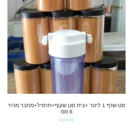
סט-שרף 1 ליטר +בית סנן שקוף+תרמיל+מחבר מהיר
6 ממ
₪
300.00