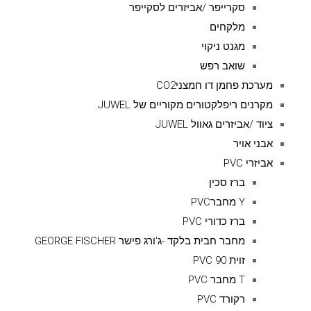
סקרייפר /אביזרים לסקייפר
מלקחים
מגנט ניקוי
שואב רפש
מערכת פחמן דו חמצניCO2
מקרנים ריפלקטורים מקוריים של JUWEL
ציוד /אביזרים גאוול JUWEL
אבני אויר
אביזרי PVC
ברז סכין
Y מחברPVC
ברז כדורי PVC
מחבר חבית בלקד -ג'ורג פישר GEORGE FISCHER
זוית 90 PVC
T מחבר PVC
רקורד PVC