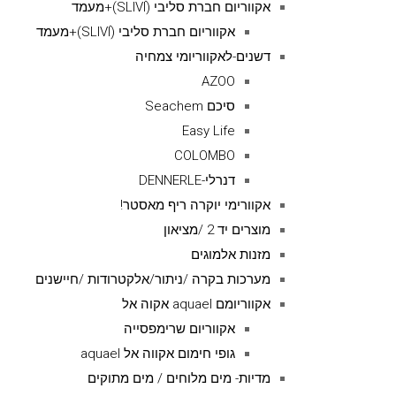
אקווריום חברת סליבי (SLIVIׂׂ)+מעמד
אקווריום חברת סליבי (SLIVIׂׂ)+מעמד
דשנים-לאקווריומי צמחיה
AZOO
סיכם Seachem
Easy Life
COLOMBO
דנרלי-DENNERLE
אקוורימי יוקרה ריף מאסטר!
מוצרים יד 2 /מציאון
מזנות אלמוגים
מערכות בקרה /ניתור/אלקטרודות /חיישנים
אקווריומם aquael אקוה אל
אקווריום שרימפסייה
גופי חימום אקווה אל aquael
מדיות- מים מלוחים / מים מתוקים