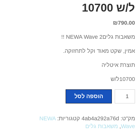
ל/ש 10700
₪
790.00
משאבות גליםNEWA Wave 2 !!
אמין, שקט מאוד וקל לתחזוקה.
תוצרת איטליה
10700ל/ש
כמות
הוספה לסל
של
משאבות
גלים
מק"ט:
4ab4a292a76d
קטגוריות:
NEWA
נאוה
Wave
,
משאבות גלים
NEWA
Wave