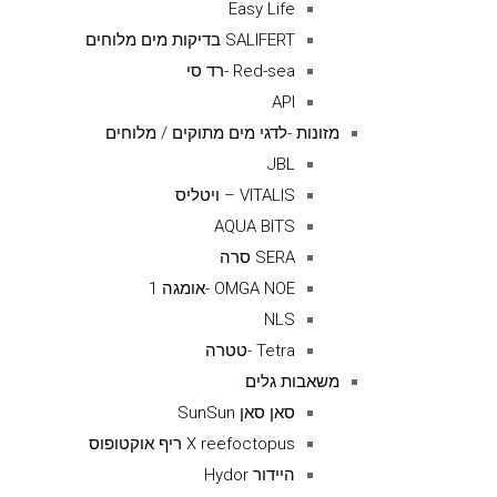
Easy Life
SALIFERT בדיקות מים מלוחים
Red-sea -רד סי
API
מזונות -לדגי מים מתוקים / מלוחים
JBL
VITALIS – ויטליס
AQUA BITS
SERA סרה
OMGA NOE -אומגה 1
NLS
Tetra -טטרה
משאבות גלים
סאן סאן SunSun
X reefoctopus ריף אוקטופוס
היידור Hydor