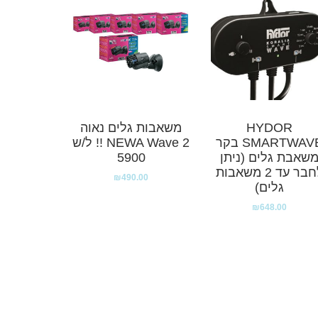
HYDOR
משאבות גלים נאוה
SMARTWAVE בקר
NEWA Wave 2 !! ל/ש
שאבת גלים (ניתן
5900
לחבר עד 2 משאבות
₪
490.00
גלים)
₪
648.00