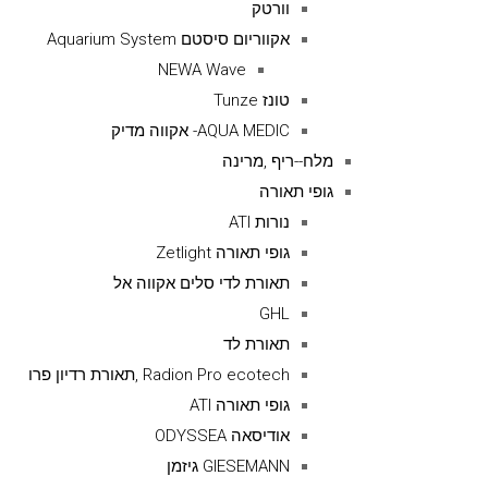
וורטק
אקווריום סיסטם Aquarium System
NEWA Wave
טונז Tunze
AQUA MEDIC- אקווה מדיק
מלח--ריף ,מרינה
גופי תאורה
נורות ATI
גופי תאורה Zetlight
תאורת לדי סלים אקווה אל
GHL
תאורת לד
Radion Pro ecotech ,תאורת רדיון פרו
גופי תאורה ATI
אודיסאה ODYSSEA
GIESEMANN גיזמן