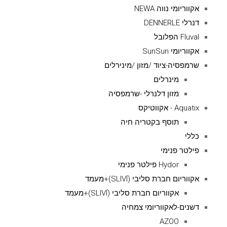
אקווריומי נווה NEWA
דנרלי DENNERLE
Fluval הפלובל
אקווריומי SunSun
שרמפסיה-ציוד /מזון /מינירלים
מינרלים
מזון דלנרלי -שרמפסיה
Aquatix - אקווטיקס
תוסף בקטריה חיה
כללי
פילטר פנימי
Hydor פילטר פנימי
אקווריום חברת סליבי (SLIVIׂׂ)+מעמד
אקווריום חברת סליבי (SLIVIׂׂ)+מעמד
דשנים-לאקווריומי צמחיה
AZOO