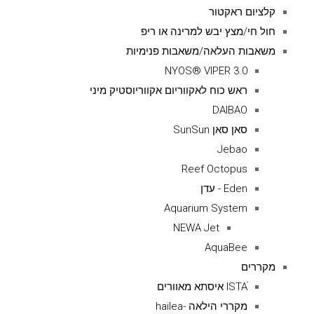
קלציום ראקטור
חול חי/מצץ יבש למרינה או ריפ
משאבות העלאה/משאבות פנימיות
NYOS® VIPER 3.0
ראש כוח לאקווריום אקווריוסטיק מיני
DAIBAO
סאן סאן SunSun
Jebao
Reef Octopus
Eden - עדן
Aquarium System
NEWA Jet
AquaBee
מקררים
ISTAׁׂ איסתא מאוורים
מקררי הילאה -hailea