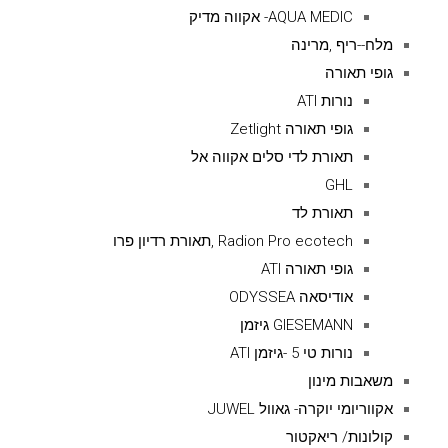
AQUA MEDIC- אקווה מדיק
מלח--ריף ,מרינה
גופי תאורה
נורות ATI
גופי תאורה Zetlight
תאורת לדי סלים אקווה אל
GHL
תאורת לד
Radion Pro ecotech ,תאורת רדיון פרו
גופי תאורה ATI
אודיסאה ODYSSEA
GIESEMANN גיזמן
נורות טי 5 -גיזמן ATI
משאבות מינון
אקווריומי יוקרה- גאוול JUWEL
קולונות/ ריאקטור