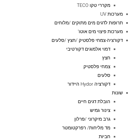
מקררי טקו TECO
מערכות UV
תרופות לדגים מים מתוקים /מלוחים
מערכות פיצוי מים אוטו'
דקורציה-צמחי פלסטיק /חצץ /סלעים
דמוי אלמוגים דקורטיבי
חצץ
צמחי פלסטיק
סלעים
דקורציה Hydor היידור
שונות
הובלת דגים חיים
צינור גמיש
גרב מיקרוני /פרלון
מד מליחות/ רפרקטומטר
חביות