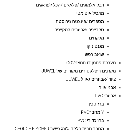
דבק אלמוגים /פלאגים /הכל לפראגים
מאכיל אוטומטי
מספרים /פינצטה נירוסטה
סקרייפר /אביזרים לסקייפר
מלקחים
מגנט ניקוי
שואב רפש
מערכת פחמן דו חמצניCO2
מקרנים ריפלקטורים מקוריים של JUWEL
ציוד /אביזרים גאוול JUWEL
אבני אויר
אביזרי PVC
ברז סכין
Y מחברPVC
ברז כדורי PVC
מחבר חבית בלקד -ג'ורג פישר GEORGE FISCHER