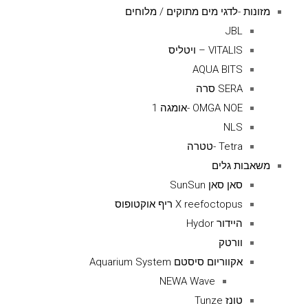
מזונות -לדגי מים מתוקים / מלוחים
JBL
VITALIS – ויטליס
AQUA BITS
SERA סרה
OMGA NOE -אומגה 1
NLS
Tetra -טטרה
משאבות גלים
סאן סאן SunSun
X reefoctopus ריף אוקטופוס
היידור Hydor
וורטק
אקווריום סיסטם Aquarium System
NEWA Wave
טונז Tunze