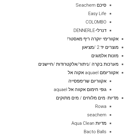
סיכם Seachem
Easy Life
COLOMBO
דנרלי-DENNERLE
אקוורימי יוקרה ריף מאסטר!
מוצרים יד 2 /מציאון
מזנות אלמוגים
מערכות בקרה /ניתור/אלקטרודות /חיישנים
אקווריומם aquael אקוה אל
אקווריום שרימפסייה
גופי חימום אקווה אל aquael
מדיות- מים מלוחים / מים מתוקים
Rowa
seachem
מדיות Aqua Clean
Bacto Balls