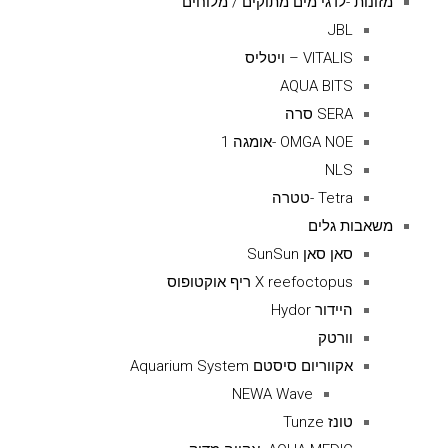
מזונות -לדגי מים מתוקים / מלוחים
JBL
VITALIS – ויטליס
AQUA BITS
SERA סרה
OMGA NOE -אומגה 1
NLS
Tetra -טטרה
משאבות גלים
סאן סאן SunSun
X reefoctopus ריף אוקטופוס
היידור Hydor
וורטק
אקווריום סיסטם Aquarium System
NEWA Wave
טונז Tunze