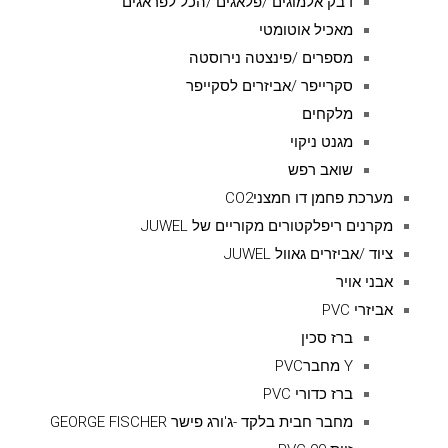
דבק אלמוגים /פלאגים /הכל לפראגים
מאכיל אוטומטי
מספרים /פינצטה נירוסטה
סקרייפר /אביזרים לסקייפר
מלקחים
מגנט ניקוי
שואב רפש
מערכת פחמן דו חמצניCO2
מקרנים ריפלקטורים מקוריים של JUWEL
ציוד /אביזרים גאוול JUWEL
אבני אויר
אביזרי PVC
ברז סכין
Y מחברPVC
ברז כדורי PVC
מחבר חבית בלקד -ג'ורג פישר GEORGE FISCHER