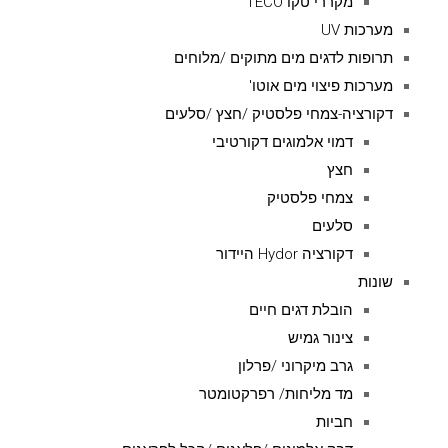
מקררי טקו TECO
מערכות UV
תרופות לדגים מים מתוקים /מלוחים
מערכות פיצוי מים אוטו'
דקורציה-צמחי פלסטיק /חצץ /סלעים
דמוי אלמוגים דקורטיבי
חצץ
צמחי פלסטיק
סלעים
דקורציה Hydor היידור
שונות
הובלת דגים חיים
צינור גמיש
גרב מיקרוני /פרלון
מד מליחות/ רפרקטומטר
חביות