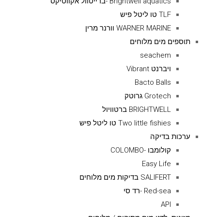
Brightwell aquatics -ברייטוול אקווטיקס
TLF טו ליטל פיש
WARNER MARINE וורנר מרין
תוספים מים מלוחים
seachem
ויברנט Vibrant
Bacto Balls
Grotech גרוטק
BRIGHTWELL ברטוויול
Two little fishies טו ליטל פיש
ערכות בדיקה
קולומבו -COLOMBO
Easy Life
SALIFERT בדיקות מים מלוחים
Red-sea -רד סי
API