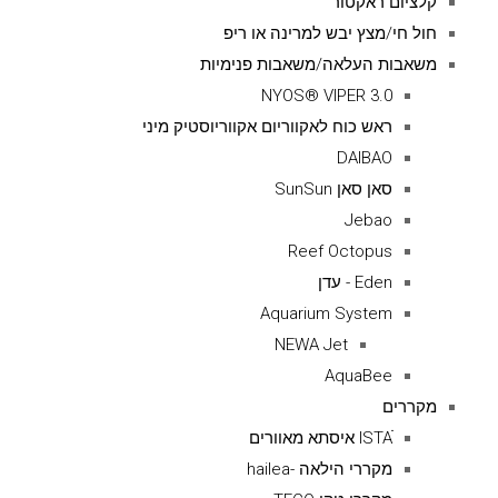
קלציום ראקטור
חול חי/מצץ יבש למרינה או ריפ
משאבות העלאה/משאבות פנימיות
NYOS® VIPER 3.0
ראש כוח לאקווריום אקווריוסטיק מיני
DAIBAO
סאן סאן SunSun
Jebao
Reef Octopus
Eden - עדן
Aquarium System
NEWA Jet
AquaBee
מקררים
ISTAׁׂ איסתא מאוורים
מקררי הילאה -hailea