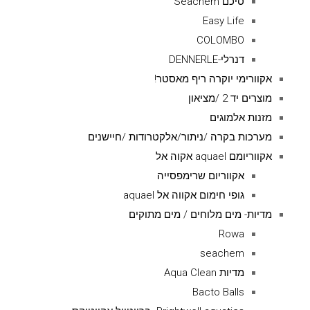
סיכם Seachem
Easy Life
COLOMBO
דנרלי-DENNERLE
אקוורימי יוקרה ריף מאסטר!
מוצרים יד 2 /מציאון
מזנות אלמוגים
מערכות בקרה /ניתור/אלקטרודות /חיישנים
אקווריומם aquael אקוה אל
אקווריום שרימפסייה
גופי חימום אקווה אל aquael
מדיות- מים מלוחים / מים מתוקים
Rowa
seachem
מדיות Aqua Clean
Bacto Balls