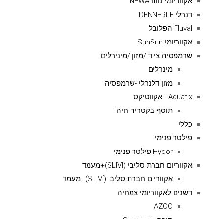
אקווריומי נווה NEWA
דנרלי DENNERLE
Fluval הפלובל
אקווריומי SunSun
שרמפסיה-ציוד /מזון /מינירלים
מינרלים
מזון דלנרלי -שרמפסיה
Aquatix - אקווטיקס
תוסף בקטריה חיה
כללי
פילטר פנימי
Hydor פילטר פנימי
אקווריום חברת סליבי (SLIVIׂׂ)+מעמד
אקווריום חברת סליבי (SLIVIׂׂ)+מעמד
דשנים-לאקווריומי צמחיה
AZOO