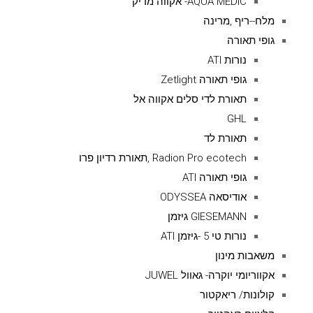
AQUA MEDIC- אקווה מדיק
מלח--ריף ,מרינה
גופי תאורה
נורות ATI
גופי תאורה Zetlight
תאורת לדי סלים אקווה אל
GHL
תאורת לד
Radion Pro ecotech ,תאורת רדיון פרו
גופי תאורה ATI
אודיסאה ODYSSEA
GIESEMANN גיזמן
נורות טי 5 -גיזמן ATI
משאבות מינון
אקווריומי יוקרה- גאוול JUWEL
קולונות/ ריאקטור