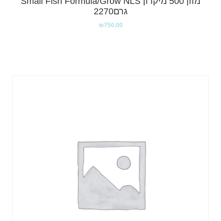
מזון 500 מיקרון Small Fish Formula/Grow NLS
גרם2270
₪
750.00