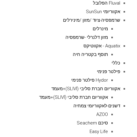
Fluval הפלובל
אקווריומי SunSun
שרמפסיה-ציוד /מזון /מינירלים
מינרלים
מזון דלנרלי -שרמפסיה
Aquatix - אקווטיקס
תוסף בקטריה חיה
כללי
פילטר פנימי
Hydor פילטר פנימי
אקווריום חברת סליבי (SLIVIׂׂ)+מעמד
אקווריום חברת סליבי (SLIVIׂׂ)+מעמד
דשנים-לאקווריומי צמחיה
AZOO
סיכם Seachem
Easy Life