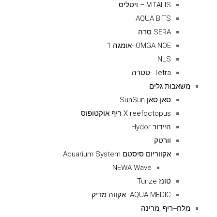
VITALIS – ויטליס
AQUA BITS
SERA סרה
OMGA NOE -אומגה 1
NLS
Tetra -טטרה
משאבות גלים
סאן סאן SunSun
X reefoctopus ריף אוקטופוס
היידור Hydor
וורטק
אקווריום סיסטם Aquarium System
NEWA Wave
טונז Tunze
AQUA MEDIC- אקווה מדיק
מלח--ריף ,מרינה