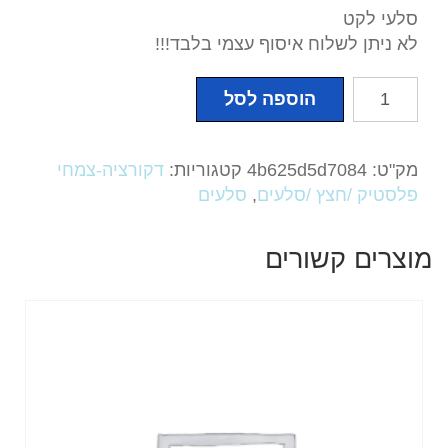
סלעי לקט
לא ניתן לשלוח איסוף עצמי בלבד!!!
כמות
הוספה לסל
של
סלעי
לקט
מק"ט:
4b625d5d7084
קטגוריות:
דקורציה-צמחי
קילו25
פלסטיק /חצץ /סלעים
,
סלעים
מוצרים קשורים