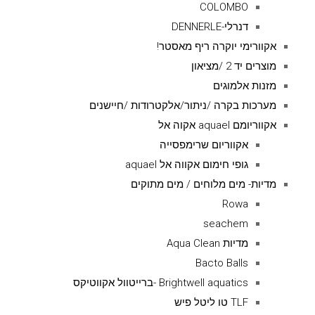
COLOMBO
דנרלי-DENNERLE
אקוורימי יוקרה ריף מאסטר!
מוצרים יד 2 /מציאון
מזנות אלמוגים
מערכות בקרה /ניתור/אלקטרודות /חיישנים
אקווריומם aquael אקוה אל
אקווריום שרימפסייה
גופי חימום אקווה אל aquael
מדיות- מים מלוחים / מים מתוקים
Rowa
seachem
מדיות Aqua Clean
Bacto Balls
Brightwell aquatics -ברייטוול אקווטיקס
TLF טו ליטל פיש