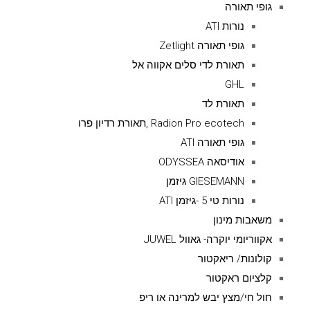
גופי תאורה
נורות ATI
גופי תאורה Zetlight
תאורת לדי סלים אקווה אל
GHL
תאורת לד
Radion Pro ecotech ,תאורת רדיון פרו
גופי תאורה ATI
אודיסאה ODYSSEA
GIESEMANN גיזמן
נורות טי 5 -גיזמן ATI
משאבות מינון
אקווריומי יוקרה- גאוול JUWEL
קולונות/ ריאקטור
קלציום ראקטור
חול חי/מצץ יבש למרינה או ריפ