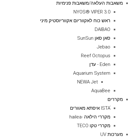
משאבות העלאה/משאבות פנימיות
NYOS® VIPER 3.0
ראש כוח לאקווריום אקווריוסטיק מיני
DAIBAO
סאן סאן SunSun
Jebao
Reef Octopus
Eden - עדן
Aquarium System
NEWA Jet
AquaBee
מקררים
ISTAׁׂ איסתא מאוורים
מקררי הילאה -hailea
מקררי טקו TECO
מערכות UV