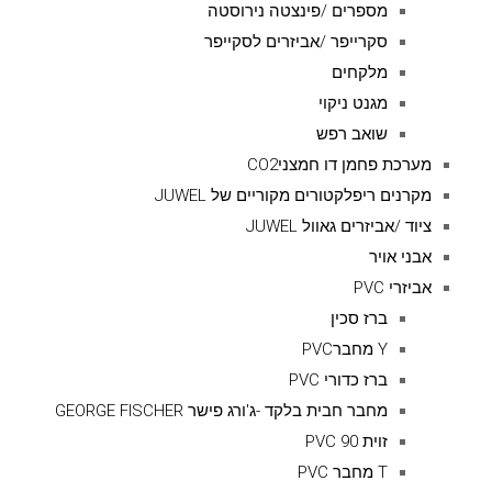
מספרים /פינצטה נירוסטה
סקרייפר /אביזרים לסקייפר
מלקחים
מגנט ניקוי
שואב רפש
מערכת פחמן דו חמצניCO2
מקרנים ריפלקטורים מקוריים של JUWEL
ציוד /אביזרים גאוול JUWEL
אבני אויר
אביזרי PVC
ברז סכין
Y מחברPVC
ברז כדורי PVC
מחבר חבית בלקד -ג'ורג פישר GEORGE FISCHER
זוית 90 PVC
T מחבר PVC