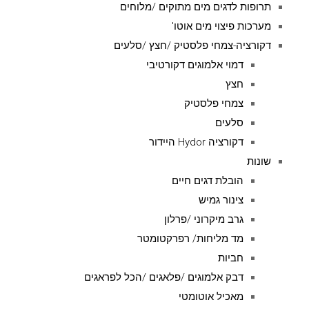
תרופות לדגים מים מתוקים /מלוחים
מערכות פיצוי מים אוטו'
דקורציה-צמחי פלסטיק /חצץ /סלעים
דמוי אלמוגים דקורטיבי
חצץ
צמחי פלסטיק
סלעים
דקורציה Hydor היידור
שונות
הובלת דגים חיים
צינור גמיש
גרב מיקרוני /פרלון
מד מליחות/ רפרקטומטר
חביות
דבק אלמוגים /פלאגים /הכל לפראגים
מאכיל אוטומטי