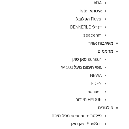
ADA
איסתא- ista
Fluval הפלובל
דנרלי DENNERLE
seacehm
משאבות אוויר
מחממים
sunsun סאן סאן
גופי חימום מעל 500 W
NEWA
EDEN
.aquael
HYDOR היידור
פילטרים
פילטר seachem מפל סיכם
SunSun סאן סאן