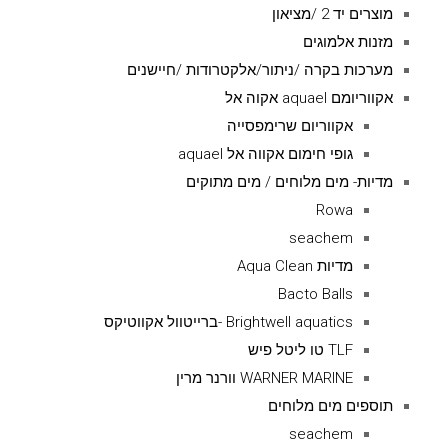
מוצרים יד 2 /מציאון
מזנות אלמוגים
מערכות בקרה /ניתור/אלקטרודות /חיישנים
אקווריומם aquael אקוה אל
אקווריום שרימפסייה
גופי חימום אקווה אל aquael
מדיות- מים מלוחים / מים מתוקים
Rowa
seachem
מדיות Aqua Clean
Bacto Balls
Brightwell aquatics -ברייטוול אקווטיקס
TLF טו ליטל פיש
WARNER MARINE וורנר מרין
תוספים מים מלוחים
seachem