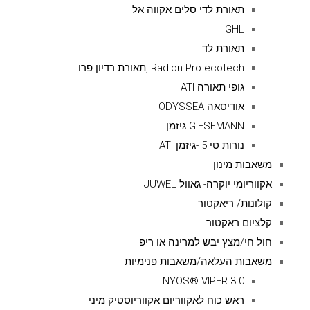
תאורת לדי סלים אקווה אל
GHL
תאורת לד
Radion Pro ecotech ,תאורת רדיון פרו
גופי תאורה ATI
אודיסאה ODYSSEA
GIESEMANN גיזמן
נורות טי 5 -גיזמן ATI
משאבות מינון
אקווריומי יוקרה- גאוול JUWEL
קולונות/ ריאקטור
קלציום ראקטור
חול חי/מצץ יבש למרינה או ריפ
משאבות העלאה/משאבות פנימיות
NYOS® VIPER 3.0
ראש כוח לאקווריום אקווריוסטיק מיני