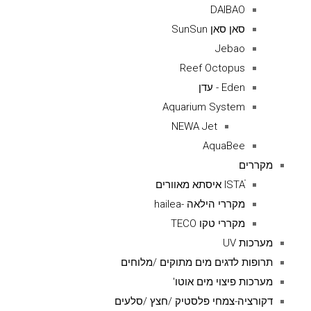
DAIBAO
סאן סאן SunSun
Jebao
Reef Octopus
Eden - עדן
Aquarium System
NEWA Jet
AquaBee
מקררים
ISTAׁׂ איסתא מאוורים
מקררי הילאה -hailea
מקררי טקו TECO
מערכות UV
תרופות לדגים מים מתוקים /מלוחים
מערכות פיצוי מים אוטו'
דקורציה-צמחי פלסטיק /חצץ /סלעים