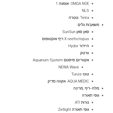
OMGA NOE -אומגה 1
NLS
Tetra -טטרה
משאבות גלים
סאן סאן SunSun
X reefoctopus ריף אוקטופוס
היידור Hydor
וורטק
אקווריום סיסטם Aquarium System
NEWA Wave
טונז Tunze
AQUA MEDIC- אקווה מדיק
מלח--ריף ,מרינה
גופי תאורה
נורות ATI
גופי תאורה Zetlight