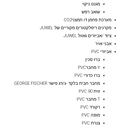
מגנט ניקוי
שואב רפש
מערכת פחמן דו חמצניCO2
מקרנים ריפלקטורים מקוריים של JUWEL
ציוד /אביזרים גאוול JUWEL
אבני אויר
אביזרי PVC
ברז סכין
Y מחברPVC
ברז כדורי PVC
מחבר חבית בלקד -ג'ורג פישר GEORGE FISCHER
זוית 90 PVC
T מחבר PVC
רקורד PVC
מופה PVC
צנרת PVC