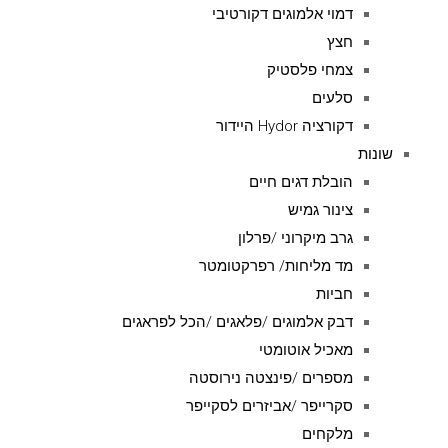
דמוי אלמוגים דקורטיבי
חצץ
צמחי פלסטיק
סלעים
דקורציה Hydor היידור
שונות
הובלת דגים חיים
צינור גמיש
גרב מיקרוני /פרלון
מד מליחות/ רפרקטומטר
חביות
דבק אלמוגים /פלאגים /הכל לפראגים
מאכיל אוטומטי
מספרים /פינצטה נירוסטה
סקרייפר /אביזרים לסקייפר
מלקחים