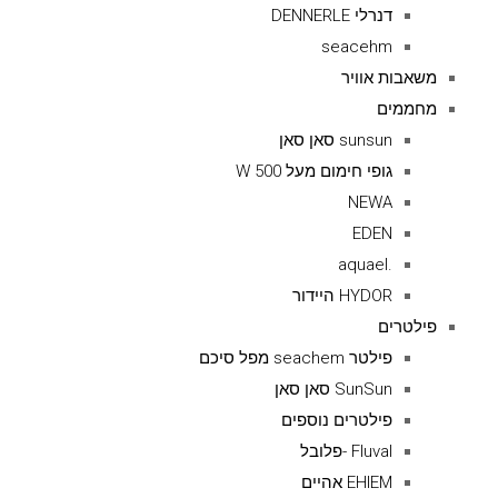
דנרלי DENNERLE
seacehm
משאבות אוויר
מחממים
sunsun סאן סאן
גופי חימום מעל 500 W
NEWA
EDEN
.aquael
HYDOR היידור
פילטרים
פילטר seachem מפל סיכם
SunSun סאן סאן
פילטרים נוספים
Fluval -פלובל
EHIEM אהיים