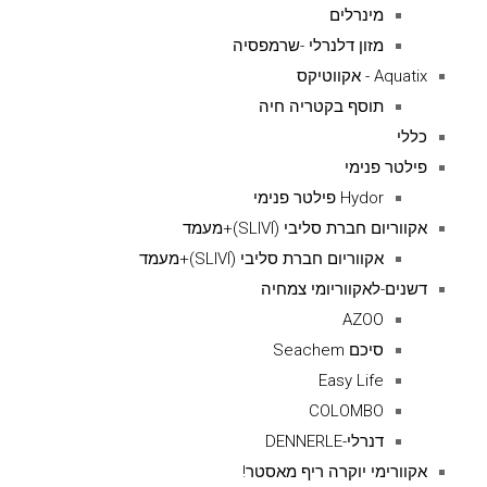
מינרלים
מזון דלנרלי -שרמפסיה
Aquatix - אקווטיקס
תוסף בקטריה חיה
כללי
פילטר פנימי
Hydor פילטר פנימי
אקווריום חברת סליבי (SLIVIׂׂ)+מעמד
אקווריום חברת סליבי (SLIVIׂׂ)+מעמד
דשנים-לאקווריומי צמחיה
AZOO
סיכם Seachem
Easy Life
COLOMBO
דנרלי-DENNERLE
אקוורימי יוקרה ריף מאסטר!