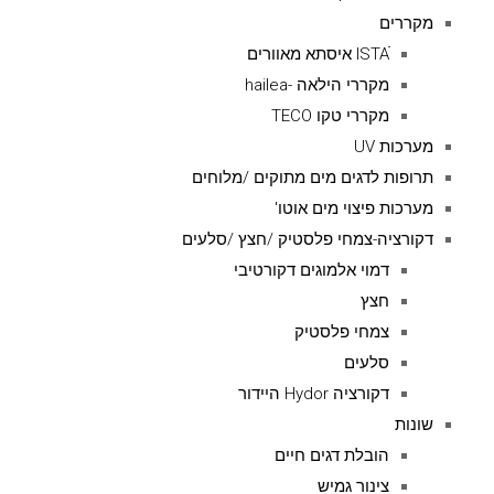
מקררים
ISTAׁׂ איסתא מאוורים
מקררי הילאה -hailea
מקררי טקו TECO
מערכות UV
תרופות לדגים מים מתוקים /מלוחים
מערכות פיצוי מים אוטו'
דקורציה-צמחי פלסטיק /חצץ /סלעים
דמוי אלמוגים דקורטיבי
חצץ
צמחי פלסטיק
סלעים
דקורציה Hydor היידור
שונות
הובלת דגים חיים
צינור גמיש