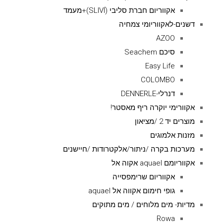
אקווריום חברת סליבי (SLIVIׂׂ)+מעמד
דשנים-לאקווריומי צמחיה
AZOO
סיכם Seachem
Easy Life
COLOMBO
דנרלי-DENNERLE
אקוורימי יוקרה ריף מאסטר!
מוצרים יד 2 /מציאון
מזנות אלמוגים
מערכות בקרה /ניתור/אלקטרודות /חיישנים
אקווריומם aquael אקוה אל
אקווריום שרימפסייה
גופי חימום אקווה אל aquael
מדיות- מים מלוחים / מים מתוקים
Rowa