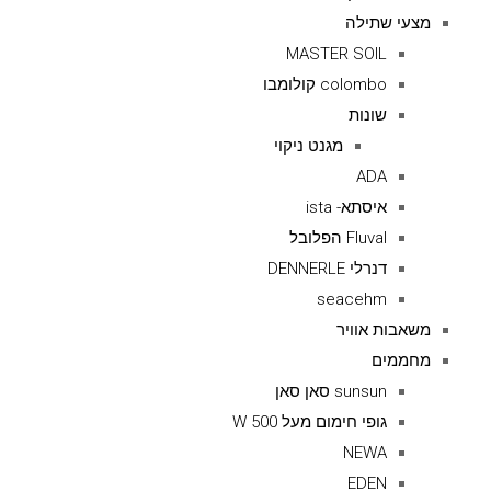
מצעי שתילה
MASTER SOIL
colombo קולומבו
שונות
מגנט ניקוי
ADA
איסתא- ista
Fluval הפלובל
דנרלי DENNERLE
seacehm
משאבות אוויר
מחממים
sunsun סאן סאן
גופי חימום מעל 500 W
NEWA
EDEN