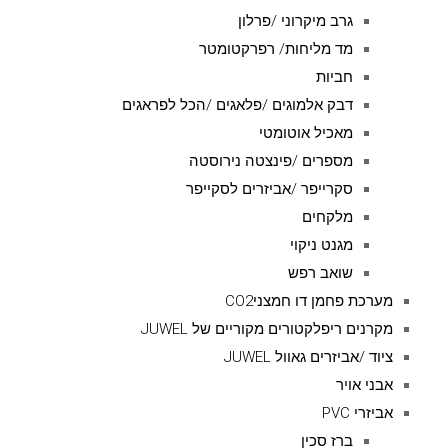
גרב מיקרוני /פרלון
מד מליחות/ רפרקטומטר
חביות
דבק אלמוגים /פלאגים /הכל לפראגים
מאכיל אוטומטי
מספרים /פינצטה נירוסטה
סקרייפר /אביזרים לסקייפר
מלקחים
מגנט ניקוי
שואב רפש
מערכת פחמן דו חמצניCO2
מקרנים ריפלקטורים מקוריים של JUWEL
ציוד /אביזרים גאוול JUWEL
אבני אויר
אביזרי PVC
ברז סכין