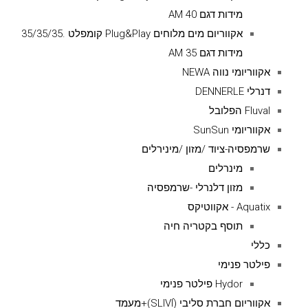
מידות דגם AM 40
אקווריום מים מלוחים Plug&Play קומפלט .35/35/35
מידות דגם AM 35
אקווריומי נווה NEWA
דנרלי DENNERLE
Fluval הפלובל
אקווריומי SunSun
שרמפסיה-ציוד /מזון /מינירלים
מינרלים
מזון דלנרלי -שרמפסיה
Aquatix - אקווטיקס
תוסף בקטריה חיה
כללי
פילטר פנימי
Hydor פילטר פנימי
אקווריום חברת סליבי (SLIVIׂׂ)+מעמד