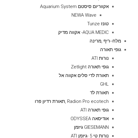
אקווריום סיסטם Aquarium System
NEWA Wave
טונז Tunze
AQUA MEDIC- אקווה מדיק
מלח--ריף ,מרינה
גופי תאורה
נורות ATI
גופי תאורה Zetlight
תאורת לדי סלים אקווה אל
GHL
תאורת לד
Radion Pro ecotech ,תאורת רדיון פרו
גופי תאורה ATI
אודיסאה ODYSSEA
GIESEMANN גיזמן
נורות טי 5 -גיזמן ATI