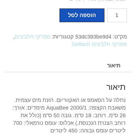
כמות
הוספה לסל
של
פורק
חלבונים
מק"ט:
53dc393be9d4
קטגוריות:
מפרקי חלבונים
,
דלטק
מפרקי חלבונים Deltech
פורק
Deltec
MCE-
תיאור
600
ניתלה
תיאור
נתלה על הסאמפ או האקווריום. הזנת מים עצמית.
משאבת הקצפה: AquaBee 2000/1 מימדים: אורך:
26 ס"מ. רוחב: 18 ס"מ. גובה 50 ס"מ (כולל את
רוחב הצנרת הנכנסת.) אכלוס: עומס נורמאלי: 700
ליטרים עומס גבוהה: 450 ליטרים