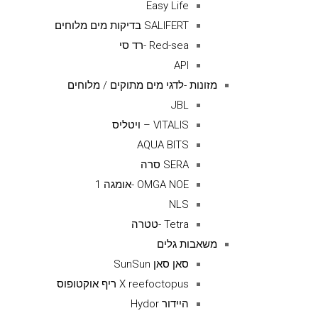
Easy Life
SALIFERT בדיקות מים מלוחים
Red-sea -רד סי
API
מזונות -לדגי מים מתוקים / מלוחים
JBL
VITALIS – ויטליס
AQUA BITS
SERA סרה
OMGA NOE -אומגה 1
NLS
Tetra -טטרה
משאבות גלים
סאן סאן SunSun
X reefoctopus ריף אוקטופוס
היידור Hydor