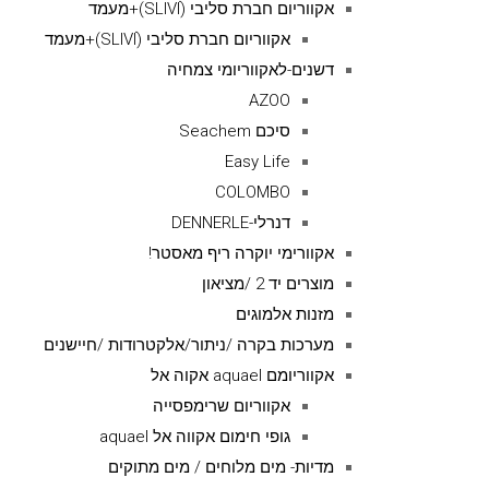
אקווריום חברת סליבי (SLIVIׂׂ)+מעמד
אקווריום חברת סליבי (SLIVIׂׂ)+מעמד
דשנים-לאקווריומי צמחיה
AZOO
סיכם Seachem
Easy Life
COLOMBO
דנרלי-DENNERLE
אקוורימי יוקרה ריף מאסטר!
מוצרים יד 2 /מציאון
מזנות אלמוגים
מערכות בקרה /ניתור/אלקטרודות /חיישנים
אקווריומם aquael אקוה אל
אקווריום שרימפסייה
גופי חימום אקווה אל aquael
מדיות- מים מלוחים / מים מתוקים