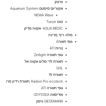
וורטק
אקווריום סיסטם Aquarium System
NEWA Wave
טונז Tunze
AQUA MEDIC- אקווה מדיק
מלח--ריף ,מרינה
גופי תאורה
נורות ATI
גופי תאורה Zetlight
תאורת לדי סלים אקווה אל
GHL
תאורת לד
Radion Pro ecotech ,תאורת רדיון פרו
גופי תאורה ATI
אודיסאה ODYSSEA
GIESEMANN גיזמן