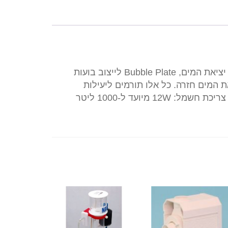
ין תכונותיו של הסגנון החדש בולטות כיוונן מדויק של יציאת המים, Bubble Plate לייצוב בועות
את המים חזרה. כל אלו תורמים ליעילות
מוגברת של הפורק מידות הפורק: 280*210*610mm צריכת חשמל: 12W מיועד ל-1000 ליטר