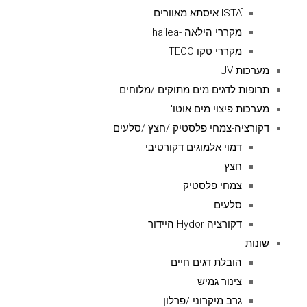
ISTAׁׂ איסתא מאוורים
מקררי הילאה -hailea
מקררי טקו TECO
מערכות UV
תרופות לדגים מים מתוקים /מלוחים
מערכות פיצוי מים אוטו'
דקורציה-צמחי פלסטיק /חצץ /סלעים
דמוי אלמוגים דקורטיבי
חצץ
צמחי פלסטיק
סלעים
דקורציה Hydor היידור
שונות
הובלת דגים חיים
צינור גמיש
גרב מיקרוני /פרלון