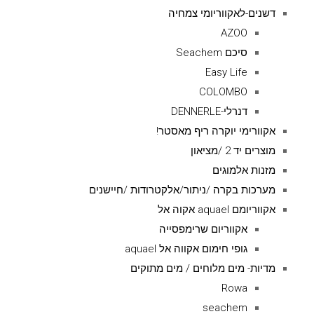
דשנים-לאקווריומי צמחיה
AZOO
סיכם Seachem
Easy Life
COLOMBO
דנרלי-DENNERLE
אקוורימי יוקרה ריף מאסטר!
מוצרים יד 2 /מציאון
מזנות אלמוגים
מערכות בקרה /ניתור/אלקטרודות /חיישנים
אקווריומם aquael אקוה אל
אקווריום שרימפסייה
גופי חימום אקווה אל aquael
מדיות- מים מלוחים / מים מתוקים
Rowa
seachem