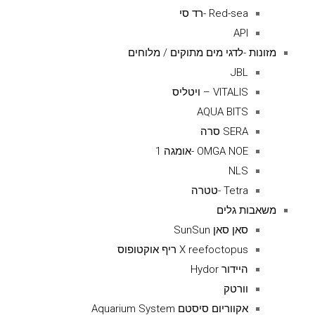
Red-sea -רד סי
API
מזונות -לדגי מים מתוקים / מלוחים
JBL
VITALIS – ויטליס
AQUA BITS
SERA סרה
OMGA NOE -אומגה 1
NLS
Tetra -טטרה
משאבות גלים
סאן סאן SunSun
X reefoctopus ריף אוקטופוס
היידור Hydor
וורטק
אקווריום סיסטם Aquarium System