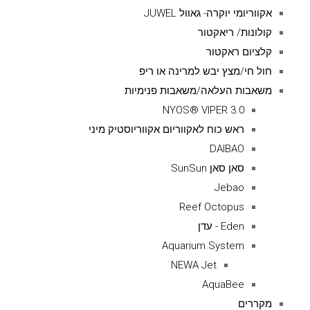
אקווריומי יוקרה- גאוול JUWEL
קולונות/ ריאקטור
קלציום ראקטור
חול חי/מצץ יבש למרינה או ריפ
משאבות העלאה/משאבות פנימיות
NYOS® VIPER 3.0
ראש כוח לאקווריום אקווריוסטיק מיני
DAIBAO
סאן סאן SunSun
Jebao
Reef Octopus
Eden - עדן
Aquarium System
NEWA Jet
AquaBee
מקררים