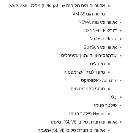
אקווריום מים מלוחים Plug&Play קומפלט .35/35/35
מידות דגם AM 35
אקווריומי נווה NEWA
דנרלי DENNERLE
Fluval הפלובל
אקווריומי SunSun
שרמפסיה-ציוד /מזון /מינירלים
מינרלים
מזון דלנרלי -שרמפסיה
Aquatix - אקווטיקס
תוסף בקטריה חיה
כללי
פילטר פנימי
Hydor פילטר פנימי
אקווריום חברת סליבי (SLIVIׂׂ)+מעמד
אקווריום חברת סליבי (SLIVIׂׂ)+מעמד