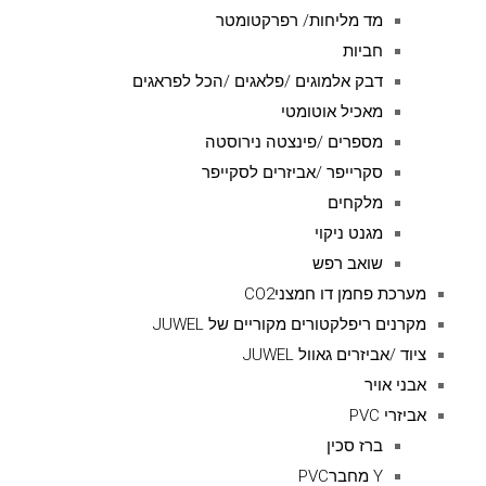
מד מליחות/ רפרקטומטר
חביות
דבק אלמוגים /פלאגים /הכל לפראגים
מאכיל אוטומטי
מספרים /פינצטה נירוסטה
סקרייפר /אביזרים לסקייפר
מלקחים
מגנט ניקוי
שואב רפש
מערכת פחמן דו חמצניCO2
מקרנים ריפלקטורים מקוריים של JUWEL
ציוד /אביזרים גאוול JUWEL
אבני אויר
אביזרי PVC
ברז סכין
Y מחברPVC