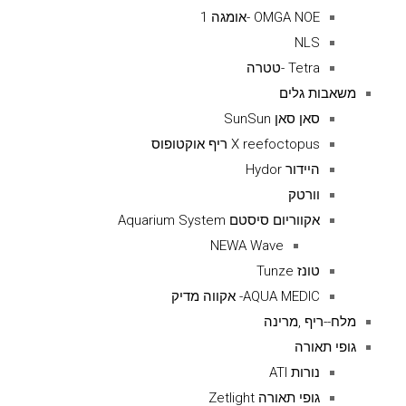
OMGA NOE -אומגה 1
NLS
Tetra -טטרה
משאבות גלים
סאן סאן SunSun
X reefoctopus ריף אוקטופוס
היידור Hydor
וורטק
אקווריום סיסטם Aquarium System
NEWA Wave
טונז Tunze
AQUA MEDIC- אקווה מדיק
מלח--ריף ,מרינה
גופי תאורה
נורות ATI
גופי תאורה Zetlight