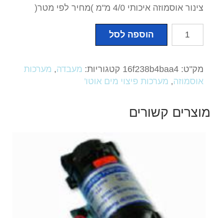
צינור אוסמוזה איכותי 4/0 מ"מ )מחיר לפי מטר(
כמות
הוספה לסל
של
צינור
אוסמוזה
מק"ט:
16f238b4baa4
קטגוריות:
מעבדה
,
מערכות
איכותי
אוסמוזה
,
מערכות פיצוי מים אוטו'
4/6
מ"מ
מוצרים קשורים
)מחיר
לפי
מטר(
1