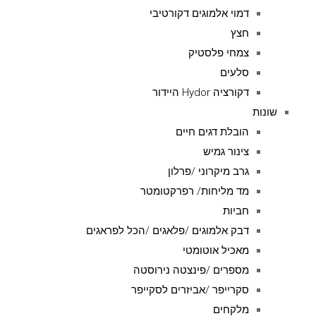
דמוי אלמוגים דקורטיבי
חצץ
צמחי פלסטיק
סלעים
דקורציה Hydor היידור
שונות
הובלת דגים חיים
צינור גמיש
גרב מיקרוני /פרלון
מד מליחות/ רפרקטומטר
חביות
דבק אלמוגים /פלאגים /הכל לפראגים
מאכיל אוטומטי
מספרים /פינצטה נירוסטה
סקרייפר /אביזרים לסקייפר
מלקחים