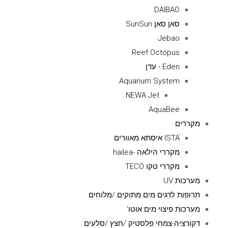
DAIBAO
סאן סאן SunSun
Jebao
Reef Octopus
Eden - עדן
Aquarium System
NEWA Jet
AquaBee
מקררים
ISTAׁׂ איסתא מאוורים
מקררי הילאה -hailea
מקררי טקו TECO
מערכות UV
תרופות לדגים מים מתוקים /מלוחים
מערכות פיצוי מים אוטו'
דקורציה-צמחי פלסטיק /חצץ /סלעים