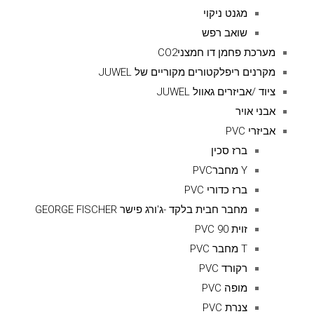
מגנט ניקוי
שואב רפש
מערכת פחמן דו חמצניCO2
מקרנים ריפלקטורים מקוריים של JUWEL
ציוד /אביזרים גאוול JUWEL
אבני אויר
אביזרי PVC
ברז סכין
Y מחברPVC
ברז כדורי PVC
מחבר חבית בלקד -ג'ורג פישר GEORGE FISCHER
זוית 90 PVC
T מחבר PVC
רקורד PVC
מופה PVC
צנרת PVC