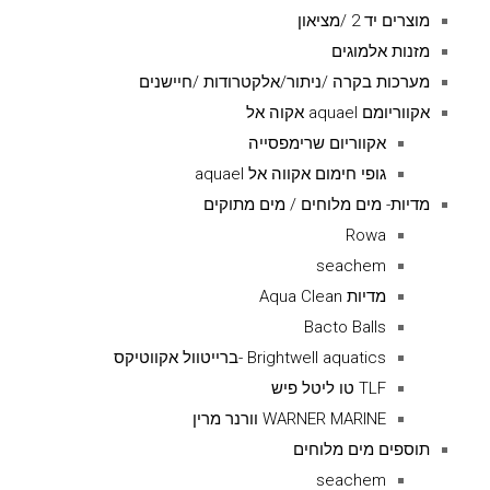
מוצרים יד 2 /מציאון
מזנות אלמוגים
מערכות בקרה /ניתור/אלקטרודות /חיישנים
אקווריומם aquael אקוה אל
אקווריום שרימפסייה
גופי חימום אקווה אל aquael
מדיות- מים מלוחים / מים מתוקים
Rowa
seachem
מדיות Aqua Clean
Bacto Balls
Brightwell aquatics -ברייטוול אקווטיקס
TLF טו ליטל פיש
WARNER MARINE וורנר מרין
תוספים מים מלוחים
seachem