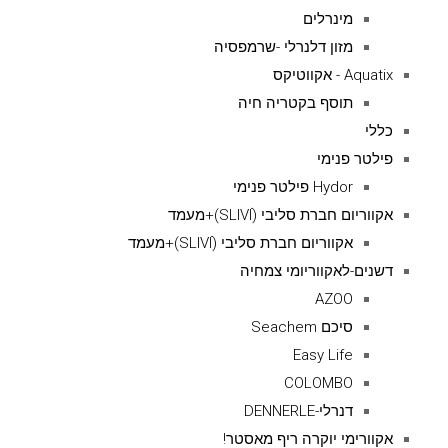
מינרלים
מזון דלנרלי -שרמפסיה
Aquatix - אקווטיקס
תוסף בקטריה חיה
כללי
פילטר פנימי
Hydor פילטר פנימי
אקווריום חברת סליבי (SLIVIׂׂ)+מעמד
אקווריום חברת סליבי (SLIVIׂׂ)+מעמד
דשנים-לאקווריומי צמחיה
AZOO
סיכם Seachem
Easy Life
COLOMBO
דנרלי-DENNERLE
אקוורימי יוקרה ריף מאסטר!