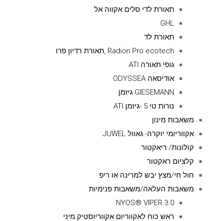
תאורת לדי סלים אקווה אל
GHL
תאורת לד
Radion Pro ecotech ,תאורת רדיון פרו
גופי תאורה ATI
אודיסאה ODYSSEA
GIESEMANN גיזמן
נורות טי 5 -גיזמן ATI
משאבות מינון
אקווריומי יוקרה- גאוול JUWEL
קולונות/ ריאקטור
קלציום ראקטור
חול חי/מצץ יבש למרינה או ריפ
משאבות העלאה/משאבות פנימיות
NYOS® VIPER 3.0
ראש כוח לאקווריום אקווריוסטיק מיני