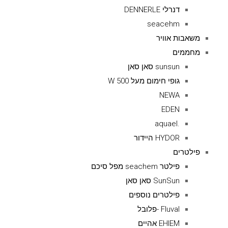
דנרלי DENNERLE
seacehm
משאבות אוויר
מחממים
sunsun סאן סאן
גופי חימום מעל 500 W
NEWA
EDEN
.aquael
HYDOR היידור
פילטרים
פילטר seachem מפל סיכם
SunSun סאן סאן
פילטרים נוספים
Fluval -פלובל
EHIEM אהיים