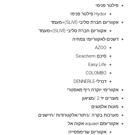
פילטר פנימי
Hydor פילטר פנימי
אקווריום חברת סליבי (SLIVIׂׂ)+מעמד
אקווריום חברת סליבי (SLIVIׂׂ)+מעמד
דשנים-לאקווריומי צמחיה
AZOO
סיכם Seachem
Easy Life
COLOMBO
דנרלי-DENNERLE
אקוורימי יוקרה ריף מאסטר!
מוצרים יד 2 /מציאון
מזנות אלמוגים
מערכות בקרה /ניתור/אלקטרודות /חיישנים
אקווריומם aquael אקוה אל
אקווריום שרימפסייה