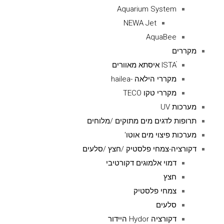
Aquarium System
NEWA Jet
AquaBee
מקררים
ISTAׁׂ איסתא מאוורים
מקררי הילאה -hailea
מקררי טקו TECO
מערכות UV
תרופות לדגים מים מתוקים /מלוחים
מערכות פיצוי מים אוטו'
דקורציה-צמחי פלסטיק /חצץ /סלעים
דמוי אלמוגים דקורטיבי
חצץ
צמחי פלסטיק
סלעים
דקורציה Hydor היידור