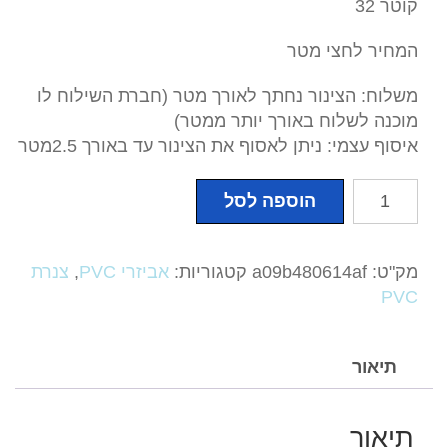
קוטר 32
המחיר לחצי מטר
משלוח: הצינור נחתך לאורך מטר (חברת השילוח לו
מוכנה לשלוח באורך יותר ממטר)
איסוף עצמי: ניתן לאסוף את הצינור עד באורך 2.5מטר
כמות
הוספה לסל
של
צנרת
PVC
מק"ט:
a09b480614af
קטגוריות:
אביזרי PVC
,
צנרת
קוטר
PVC
32
תיאור
תיאור