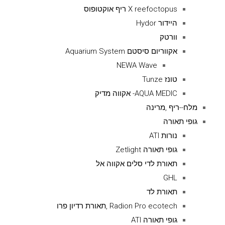
X reefoctopus ריף אוקטופוס
היידור Hydor
וורטק
אקווריום סיסטם Aquarium System
NEWA Wave
טונז Tunze
AQUA MEDIC- אקווה מדיק
מלח--ריף ,מרינה
גופי תאורה
נורות ATI
גופי תאורה Zetlight
תאורת לדי סלים אקווה אל
GHL
תאורת לד
Radion Pro ecotech ,תאורת רדיון פרו
גופי תאורה ATI