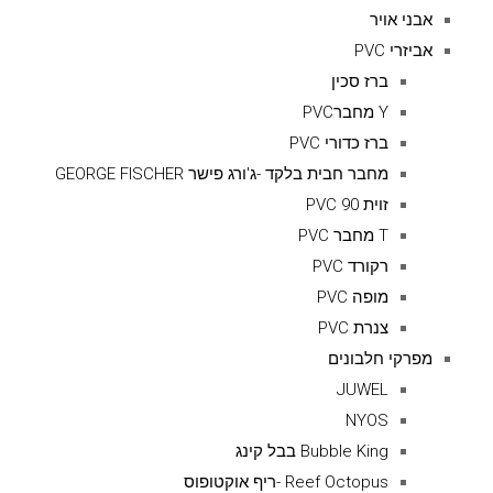
אבני אויר
אביזרי PVC
ברז סכין
Y מחברPVC
ברז כדורי PVC
מחבר חבית בלקד -ג'ורג פישר GEORGE FISCHER
זוית 90 PVC
T מחבר PVC
רקורד PVC
מופה PVC
צנרת PVC
מפרקי חלבונים
JUWEL
NYOS
Bubble King בבל קינג
Reef Octopus -ריף אוקטופוס