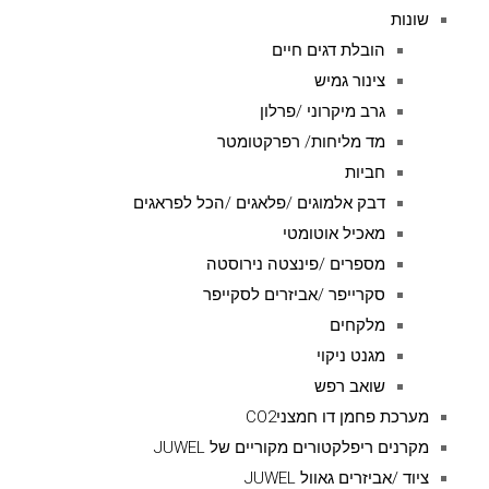
שונות
הובלת דגים חיים
צינור גמיש
גרב מיקרוני /פרלון
מד מליחות/ רפרקטומטר
חביות
דבק אלמוגים /פלאגים /הכל לפראגים
מאכיל אוטומטי
מספרים /פינצטה נירוסטה
סקרייפר /אביזרים לסקייפר
מלקחים
מגנט ניקוי
שואב רפש
מערכת פחמן דו חמצניCO2
מקרנים ריפלקטורים מקוריים של JUWEL
ציוד /אביזרים גאוול JUWEL