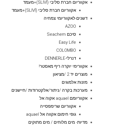
אקווריום חברת סליבי (SLIVIׂׂ)+מעמד
אקווריום חברת סליבי (SLIVIׂׂ)+מעמד
דשנים-לאקווריומי צמחיה
AZOO
סיכם Seachem
Easy Life
COLOMBO
דנרלי-DENNERLE
אקוורימי יוקרה ריף מאסטר!
מוצרים יד 2 /מציאון
מזנות אלמוגים
מערכות בקרה /ניתור/אלקטרודות /חיישנים
אקווריומם aquael אקוה אל
אקווריום שרימפסייה
גופי חימום אקווה אל aquael
מדיות- מים מלוחים / מים מתוקים