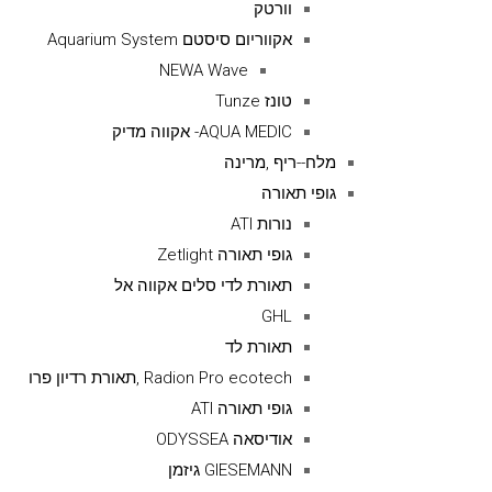
וורטק
אקווריום סיסטם Aquarium System
NEWA Wave
טונז Tunze
AQUA MEDIC- אקווה מדיק
מלח--ריף ,מרינה
גופי תאורה
נורות ATI
גופי תאורה Zetlight
תאורת לדי סלים אקווה אל
GHL
תאורת לד
Radion Pro ecotech ,תאורת רדיון פרו
גופי תאורה ATI
אודיסאה ODYSSEA
GIESEMANN גיזמן