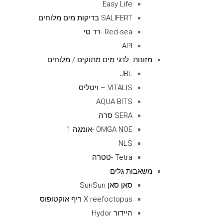
Easy Life
SALIFERT בדיקות מים מלוחים
Red-sea -רד סי
API
מזונות -לדגי מים מתוקים / מלוחים
JBL
VITALIS – ויטליס
AQUA BITS
SERA סרה
OMGA NOE -אומגה 1
NLS
Tetra -טטרה
משאבות גלים
סאן סאן SunSun
X reefoctopus ריף אוקטופוס
היידור Hydor