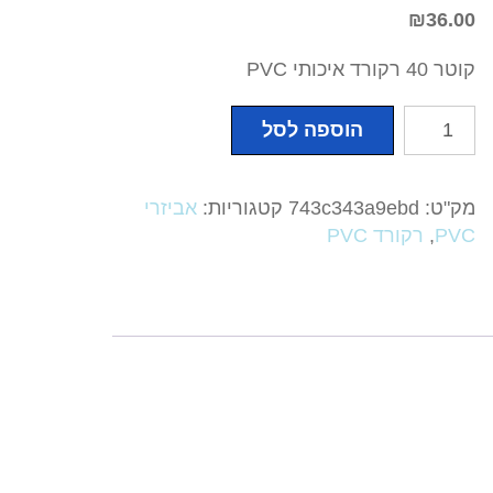
₪
36.00
קוטר 40 רקורד איכותי PVC
כמות
הוספה לסל
של
קוטר
40
מק"ט:
743c343a9ebd
קטגוריות:
אביזרי
רקורד
PVC
,
רקורד PVC
איכותי
PVC