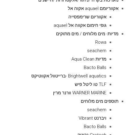
מערכות בקרה /ניתור/אלקטרודות /חיישנים
אקווריומם aquael אקוה אל
אקווריום שרימפסייה
גופי חימום אקווה אל aquael
מדיות- מים מלוחים / מים מתוקים
Rowa
seachem
מדיות Aqua Clean
Bacto Balls
Brightwell aquatics -ברייטוול אקווטיקס
TLF טו ליטל פיש
WARNER MARINE וורנר מרין
תוספים מים מלוחים
seachem
ויברנט Vibrant
Bacto Balls