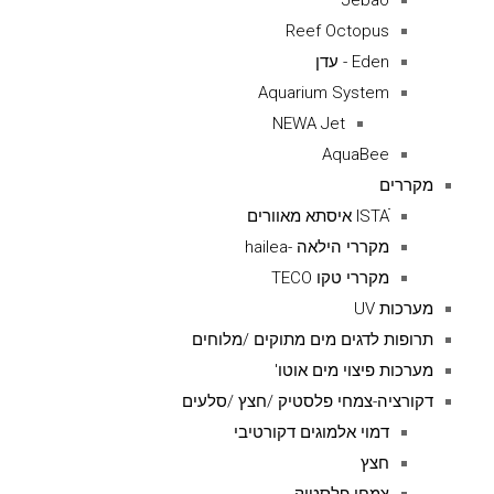
Jebao
Reef Octopus
Eden - עדן
Aquarium System
NEWA Jet
AquaBee
מקררים
ISTAׁׂ איסתא מאוורים
מקררי הילאה -hailea
מקררי טקו TECO
מערכות UV
תרופות לדגים מים מתוקים /מלוחים
מערכות פיצוי מים אוטו'
דקורציה-צמחי פלסטיק /חצץ /סלעים
דמוי אלמוגים דקורטיבי
חצץ