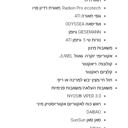
תאורת לד
Radion Pro ecotech ,תאורת רדיון פרו
גופי תאורה ATI
אודיסאה ODYSSEA
GIESEMANN גיזמן
נורות טי 5 -גיזמן ATI
משאבות מינון
אקווריומי יוקרה- גאוול JUWEL
קולונות/ ריאקטור
קלציום ראקטור
חול חי/מצץ יבש למרינה או ריפ
משאבות העלאה/משאבות פנימיות
NYOS® VIPER 3.0
ראש כוח לאקווריום אקווריוסטיק מיני
DAIBAO
סאן סאן SunSun