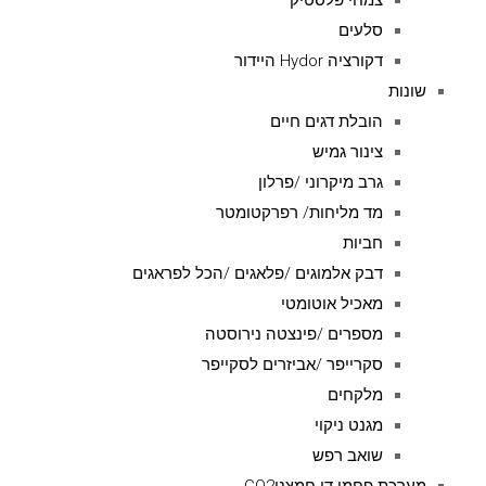
צמחי פלסטיק
סלעים
דקורציה Hydor היידור
שונות
הובלת דגים חיים
צינור גמיש
גרב מיקרוני /פרלון
מד מליחות/ רפרקטומטר
חביות
דבק אלמוגים /פלאגים /הכל לפראגים
מאכיל אוטומטי
מספרים /פינצטה נירוסטה
סקרייפר /אביזרים לסקייפר
מלקחים
מגנט ניקוי
שואב רפש