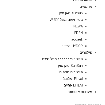
משאבות אוויר
מחממים
sunsun סאן סאן
גופי חימום מעל 500 W
NEWA
EDEN
.aquael
HYDOR היידור
פילטרים
פילטר seachem מפל סיכם
SunSun סאן סאן
פילטרים נוספים
Fluval -פלובל
EHIEM אהיים
מערכות אוסמוזה