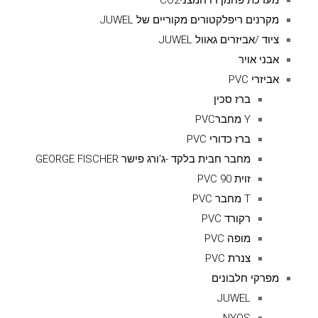
מערכת פחמן דו חמצניCO2
מקרנים ריפלקטורים מקוריים של JUWEL
ציוד /אביזרים גאוול JUWEL
אבני אויר
אביזרי PVC
ברז סכין
Y מחברPVC
ברז כדורי PVC
מחבר חבית בלקד -ג'ורג פישר GEORGE FISCHER
זוית 90 PVC
T מחבר PVC
רקורד PVC
מופה PVC
צנרת PVC
מפרקי חלבונים
JUWEL