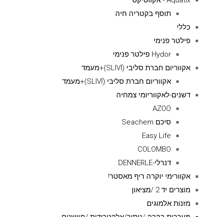
Aquatix - אקווטיקס
תוסף בקטריה חיה
כללי
פילטר פנימי
Hydor פילטר פנימי
אקווריום חברת סליבי (SLIVIׂׂ)+מעמד
אקווריום חברת סליבי (SLIVIׂׂ)+מעמד
דשנים-לאקווריומי צמחיה
AZOO
סיכם Seachem
Easy Life
COLOMBO
דנרלי-DENNERLE
אקוורימי יוקרה ריף מאסטר!
מוצרים יד 2 /מציאון
מזנות אלמוגים