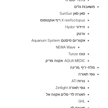
Tetra -טטרה
משאבות גלים
סאן סאן SunSun
X reefoctopus ריף אוקטופוס
היידור Hydor
וורטק
אקווריום סיסטם Aquarium System
NEWA Wave
טונז Tunze
AQUA MEDIC- אקווה מדיק
מלח--ריף ,מרינה
גופי תאורה
נורות ATI
גופי תאורה Zetlight
תאורת לדי סלים אקווה אל
GHL