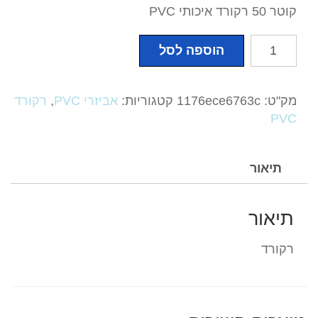
קוטר 50 רקורד איכותי PVC
כמות
הוספה לסל
של
קוטר
50
מק"ט:
1176ece6763c
קטגוריות:
אביזרי PVC
,
רקורד
רקורד
PVC
איכותי
PVC
תיאור
תיאור
רקורד