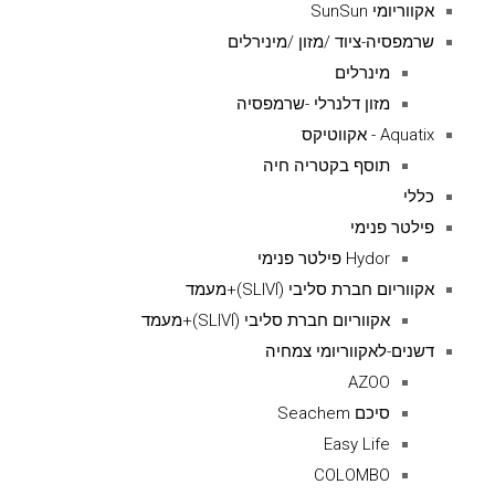
אקווריומי SunSun
שרמפסיה-ציוד /מזון /מינירלים
מינרלים
מזון דלנרלי -שרמפסיה
Aquatix - אקווטיקס
תוסף בקטריה חיה
כללי
פילטר פנימי
Hydor פילטר פנימי
אקווריום חברת סליבי (SLIVIׂׂ)+מעמד
אקווריום חברת סליבי (SLIVIׂׂ)+מעמד
דשנים-לאקווריומי צמחיה
AZOO
סיכם Seachem
Easy Life
COLOMBO