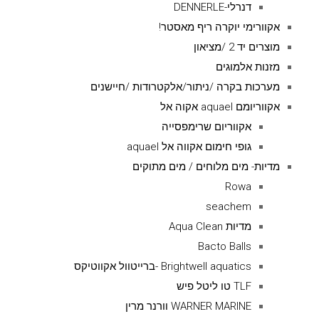
דנרלי-DENNERLE
אקוורימי יוקרה ריף מאסטר!
מוצרים יד 2 /מציאון
מזנות אלמוגים
מערכות בקרה /ניתור/אלקטרודות /חיישנים
אקווריומם aquael אקוה אל
אקווריום שרימפסייה
גופי חימום אקווה אל aquael
מדיות- מים מלוחים / מים מתוקים
Rowa
seachem
מדיות Aqua Clean
Bacto Balls
Brightwell aquatics -ברייטוול אקווטיקס
TLF טו ליטל פיש
WARNER MARINE וורנר מרין