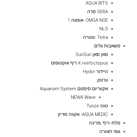
AQUA BITS
SERA סרה
OMGA NOE -אומגה 1
NLS
Tetra -טטרה
משאבות גלים
סאן סאן SunSun
X reefoctopus ריף אוקטופוס
היידור Hydor
וורטק
אקווריום סיסטם Aquarium System
NEWA Wave
טונז Tunze
AQUA MEDIC- אקווה מדיק
מלח--ריף ,מרינה
גופי תאורה