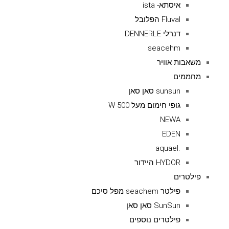
איסתא- ista
Fluval הפלובל
דנרלי DENNERLE
seacehm
משאבות אוויר
מחממים
sunsun סאן סאן
גופי חימום מעל 500 W
NEWA
EDEN
.aquael
HYDOR היידור
פילטרים
פילטר seachem מפל סיכם
SunSun סאן סאן
פילטרים נוספים