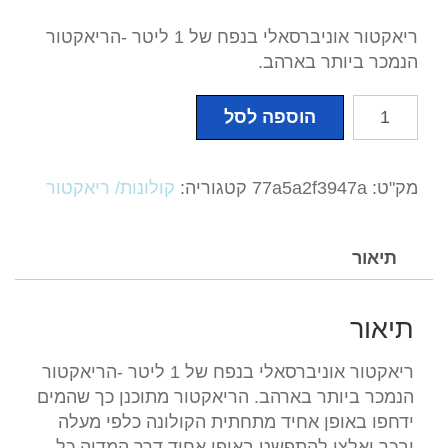
ריאקטור אוניברסאלי בנפח של 1 ליטר -הריאקטור
הנמכר ביותר בארהב.
כמות
הוספה לסל
של
קולנה-
PhosBan
מק"ט:
77a5a2f3947a
קטגוריה:
קולונות/ ריאקטור
Reactor
150
תיאור
תיאור
ריאקטור אוניברסאלי בנפח של 1 ליטר -הריאקטור
הנמכר ביותר בארהב. הריאקטור מתוכנן כך שהמים
ידחפו באופן אחיד מתחתית הקולונה כלפי מעלה
ובכך יאלצו להתפשט באופן אחיד דרך המדיה כל