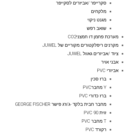
סקרייפר /אביזרים לסקייפר
מלקחים
מגנט ניקוי
שואב רפש
מערכת פחמן דו חמצניCO2
מקרנים ריפלקטורים מקוריים של JUWEL
ציוד /אביזרים גאוול JUWEL
אבני אויר
אביזרי PVC
ברז סכין
Y מחברPVC
ברז כדורי PVC
מחבר חבית בלקד -ג'ורג פישר GEORGE FISCHER
זוית 90 PVC
T מחבר PVC
רקורד PVC