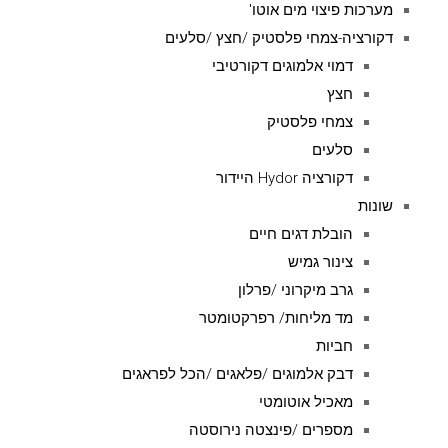
מערכות פיצוי מים אוטו'
דקורציה-צמחי פלסטיק /חצץ /סלעים
דמוי אלמוגים דקורטיבי
חצץ
צמחי פלסטיק
סלעים
דקורציה Hydor היידור
שונות
הובלת דגים חיים
צינור גמיש
גרב מיקרוני /פרלון
מד מליחות/ רפרקטומטר
חביות
דבק אלמוגים /פלאגים /הכל לפראגים
מאכיל אוטומטי
מספרים /פינצטה נירוסטה