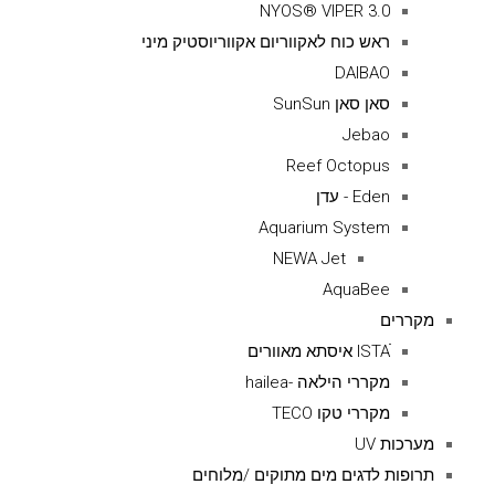
NYOS® VIPER 3.0
ראש כוח לאקווריום אקווריוסטיק מיני
DAIBAO
סאן סאן SunSun
Jebao
Reef Octopus
Eden - עדן
Aquarium System
NEWA Jet
AquaBee
מקררים
ISTAׁׂ איסתא מאוורים
מקררי הילאה -hailea
מקררי טקו TECO
מערכות UV
תרופות לדגים מים מתוקים /מלוחים