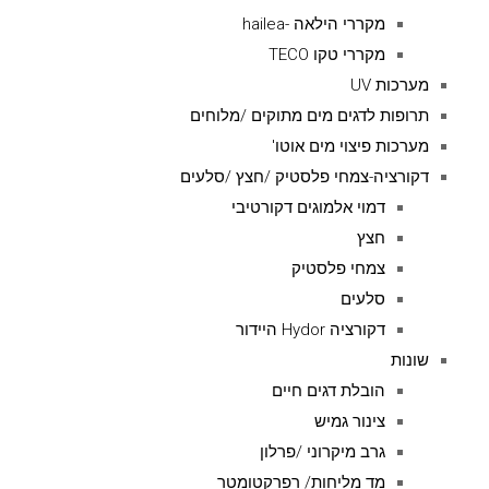
מקררי הילאה -hailea
מקררי טקו TECO
מערכות UV
תרופות לדגים מים מתוקים /מלוחים
מערכות פיצוי מים אוטו'
דקורציה-צמחי פלסטיק /חצץ /סלעים
דמוי אלמוגים דקורטיבי
חצץ
צמחי פלסטיק
סלעים
דקורציה Hydor היידור
שונות
הובלת דגים חיים
צינור גמיש
גרב מיקרוני /פרלון
מד מליחות/ רפרקטומטר