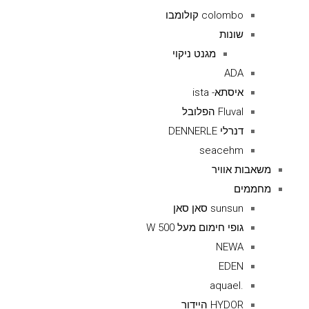
colombo קולומבו
שונות
מגנט ניקוי
ADA
איסתא- ista
Fluval הפלובל
דנרלי DENNERLE
seacehm
משאבות אוויר
מחממים
sunsun סאן סאן
גופי חימום מעל 500 W
NEWA
EDEN
.aquael
HYDOR היידור