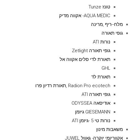
טונז Tunze
AQUA MEDIC- אקווה מדיק
מלח--ריף ,מרינה
גופי תאורה
נורות ATI
גופי תאורה Zetlight
תאורת לדי סלים אקווה אל
GHL
תאורת לד
Radion Pro ecotech ,תאורת רדיון פרו
גופי תאורה ATI
אודיסאה ODYSSEA
GIESEMANN גיזמן
נורות טי 5 -גיזמן ATI
משאבות מינון
אקווריומי יוקרה- גאוול JUWEL