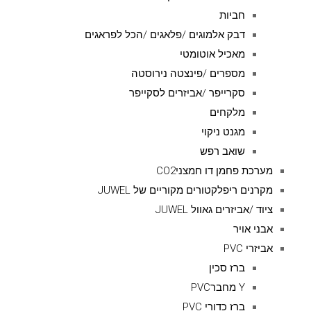
חביות
דבק אלמוגים /פלאגים /הכל לפראגים
מאכיל אוטומטי
מספרים /פינצטה נירוסטה
סקרייפר /אביזרים לסקייפר
מלקחים
מגנט ניקוי
שואב רפש
מערכת פחמן דו חמצניCO2
מקרנים ריפלקטורים מקוריים של JUWEL
ציוד /אביזרים גאוול JUWEL
אבני אויר
אביזרי PVC
ברז סכין
Y מחברPVC
ברז כדורי PVC