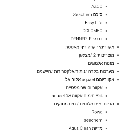
AZOO
סיכם Seachem
Easy Life
COLOMBO
דנרלי-DENNERLE
אקוורימי יוקרה ריף מאסטר!
מוצרים יד 2 /מציאון
מזנות אלמוגים
מערכות בקרה /ניתור/אלקטרודות /חיישנים
אקווריומם aquael אקוה אל
אקווריום שרימפסייה
גופי חימום אקווה אל aquael
מדיות- מים מלוחים / מים מתוקים
Rowa
seachem
מדיות Aqua Clean