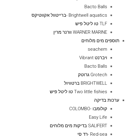
Bacto Balls
Brightwell aquatics -ברייטוול אקווטיקס
TLF טו ליטל פיש
WARNER MARINE וורנר מרין
תוספים מים מלוחים
seachem
ויברנט Vibrant
Bacto Balls
Grotech גרוטק
BRIGHTWELL ברטוויול
Two little fishies טו ליטל פיש
ערכות בדיקה
קולומבו -COLOMBO
Easy Life
SALIFERT בדיקות מים מלוחים
Red-sea -רד סי