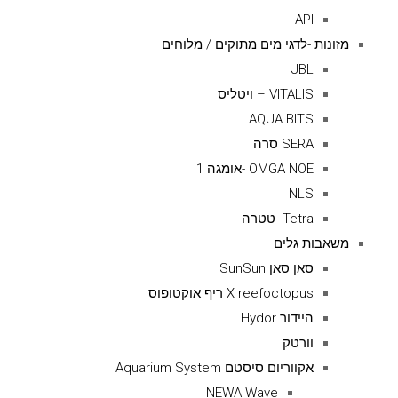
API
מזונות -לדגי מים מתוקים / מלוחים
JBL
VITALIS – ויטליס
AQUA BITS
SERA סרה
OMGA NOE -אומגה 1
NLS
Tetra -טטרה
משאבות גלים
סאן סאן SunSun
X reefoctopus ריף אוקטופוס
היידור Hydor
וורטק
אקווריום סיסטם Aquarium System
NEWA Wave