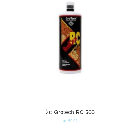
Grotech RC 500 מל
₪
190.00