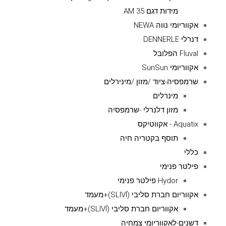
מידות דגם AM 35
אקווריומי נווה NEWA
דנרלי DENNERLE
Fluval הפלובל
אקווריומי SunSun
שרמפסיה-ציוד /מזון /מינירלים
מינרלים
מזון דלנרלי -שרמפסיה
Aquatix - אקווטיקס
תוסף בקטריה חיה
כללי
פילטר פנימי
Hydor פילטר פנימי
אקווריום חברת סליבי (SLIVIׂׂ)+מעמד
אקווריום חברת סליבי (SLIVIׂׂ)+מעמד
דשנים-לאקווריומי צמחיה