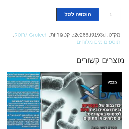
כמות
הוספה לסל
של
קלציום
פרו
מק"ט:
e2c268d9193d
קטגוריות:
Grotech גרוטק
,
אינסטנט
תוספים מים מלוחים
-
Grotech
מוצרים קשורים
Calciumpro
Instant
מבצע!