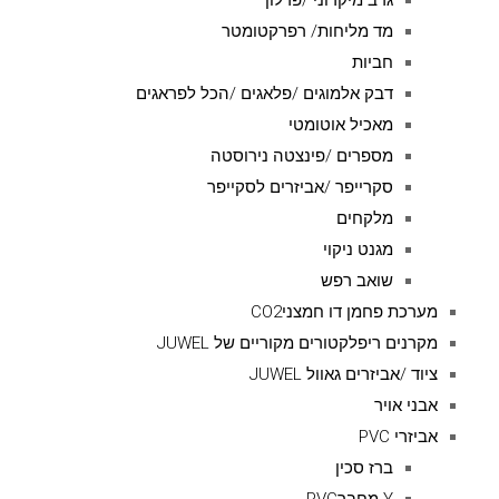
גרב מיקרוני /פרלון
מד מליחות/ רפרקטומטר
חביות
דבק אלמוגים /פלאגים /הכל לפראגים
מאכיל אוטומטי
מספרים /פינצטה נירוסטה
סקרייפר /אביזרים לסקייפר
מלקחים
מגנט ניקוי
שואב רפש
מערכת פחמן דו חמצניCO2
מקרנים ריפלקטורים מקוריים של JUWEL
ציוד /אביזרים גאוול JUWEL
אבני אויר
אביזרי PVC
ברז סכין