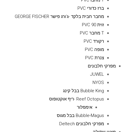
Y מחברPVC
ברז כדורי PVC
מחבר חבית בלקד -ג'ורג פישר GEORGE FISCHER
זוית 90 PVC
T מחבר PVC
רקורד PVC
מופה PVC
צנרת PVC
מפרקי חלבונים
JUWEL
NYOS
Bubble King בבל קינג
Reef Octopus -ריף אוקטופוס
אימפלור
Bubble-Magus בבל מגוס
מפרקי חלבונים Deltech