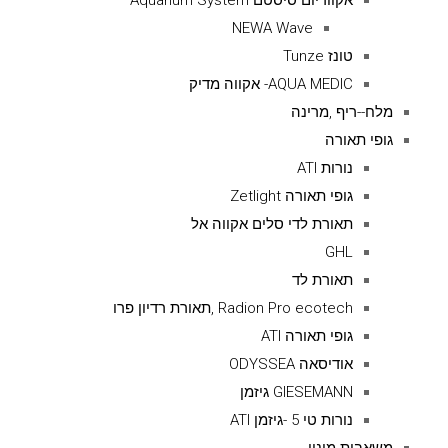
אקווריום סיסטם Aquarium System
NEWA Wave
טונז Tunze
AQUA MEDIC- אקווה מדיק
מלח--ריף ,מרינה
גופי תאורה
נורות ATI
גופי תאורה Zetlight
תאורת לדי סלים אקווה אל
GHL
תאורת לד
Radion Pro ecotech ,תאורת רדיון פרו
גופי תאורה ATI
אודיסאה ODYSSEA
GIESEMANN גיזמן
נורות טי 5 -גיזמן ATI