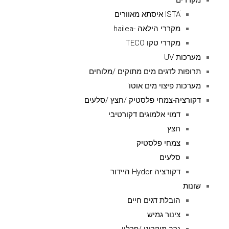
מקררים
ISTAׁׂ איסתא מאוורים
מקררי הילאה -hailea
מקררי טקו TECO
מערכות UV
תרופות לדגים מים מתוקים /מלוחים
מערכות פיצוי מים אוטו'
דקורציה-צמחי פלסטיק /חצץ /סלעים
דמוי אלמוגים דקורטיבי
חצץ
צמחי פלסטיק
סלעים
דקורציה Hydor היידור
שונות
הובלת דגים חיים
צינור גמיש