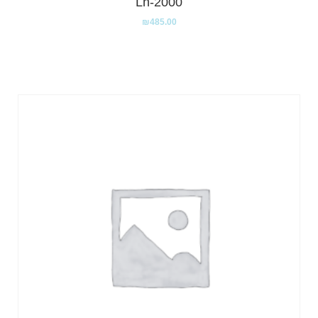
2000-Lh
₪
485.00