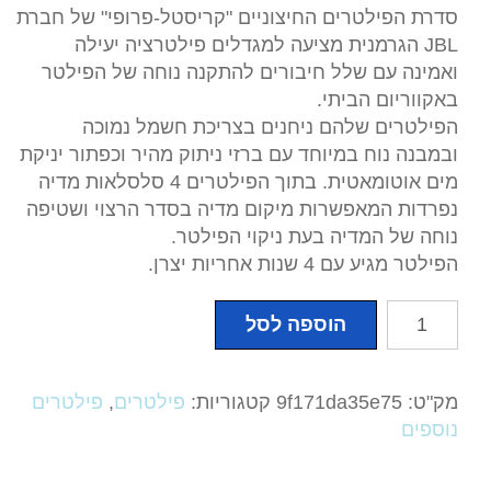
סדרת הפילטרים החיצוניים "קריסטל-פרופי" של חברת
JBL הגרמנית מציעה למגדלים פילטרציה יעילה
ואמינה עם שלל חיבורים להתקנה נוחה של הפילטר
באקווריום הביתי.
הפילטרים שלהם ניחנים בצריכת חשמל נמוכה
ובמבנה נוח במיוחד עם ברזי ניתוק מהיר וכפתור יניקת
מים אוטומאטית. בתוך הפילטרים 4 סלסלאות מדיה
נפרדות המאפשרות מיקום מדיה בסדר הרצוי ושטיפה
נוחה של המדיה בעת ניקוי הפילטר.
הפילטר מגיע עם 4 שנות אחריות יצרן.
כמות
הוספה לסל
של
קריסטל
פרופי
מק"ט:
9f171da35e75
קטגוריות:
פילטרים
,
פילטרים
e1901
נוספים
חברת
JBL