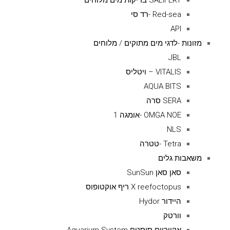
SALIFERT בדיקות מים מלוחים
Red-sea -רד סי
API
מזונות -לדגי מים מתוקים / מלוחים
JBL
VITALIS – ויטליס
AQUA BITS
SERA סרה
OMGA NOE -אומגה 1
NLS
Tetra -טטרה
משאבות גלים
סאן סאן SunSun
X reefoctopus ריף אוקטופוס
היידור Hydor
וורטק