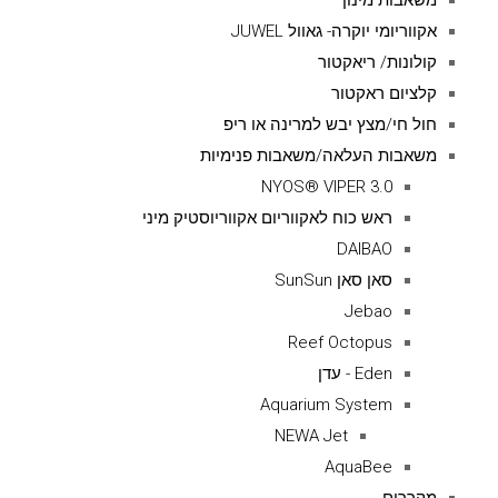
משאבות מינון
אקווריומי יוקרה- גאוול JUWEL
קולונות/ ריאקטור
קלציום ראקטור
חול חי/מצץ יבש למרינה או ריפ
משאבות העלאה/משאבות פנימיות
NYOS® VIPER 3.0
ראש כוח לאקווריום אקווריוסטיק מיני
DAIBAO
סאן סאן SunSun
Jebao
Reef Octopus
Eden - עדן
Aquarium System
NEWA Jet
AquaBee