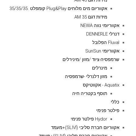
מידות דגם AM 40
אקווריום מים מלוחים Plug&Play קומפלט .35/35/35
מידות דגם AM 35
אקווריומי נווה NEWA
דנרלי DENNERLE
Fluval הפלובל
אקווריומי SunSun
שרמפסיה-ציוד /מזון /מינירלים
מינרלים
מזון דלנרלי -שרמפסיה
Aquatix - אקווטיקס
תוסף בקטריה חיה
כללי
פילטר פנימי
Hydor פילטר פנימי
אקווריום חברת סליבי (SLIVIׂׂ)+מעמד