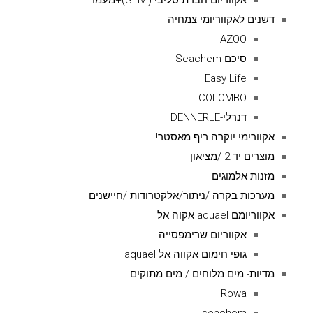
אקווריום חברת סליבי (SLIVIׂׂ)+מעמד
דשנים-לאקווריומי צמחיה
AZOO
סיכם Seachem
Easy Life
COLOMBO
דנרלי-DENNERLE
אקוורימי יוקרה ריף מאסטר!
מוצרים יד 2 /מציאון
מזנות אלמוגים
מערכות בקרה /ניתור/אלקטרודות /חיישנים
אקווריומם aquael אקוה אל
אקווריום שרימפסייה
גופי חימום אקווה אל aquael
מדיות- מים מלוחים / מים מתוקים
Rowa