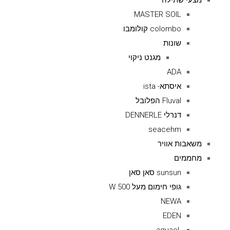
מצעי שתילה
MASTER SOIL
colombo קולומבו
שונות
מגנט ניקוי
ADA
איסתא- ista
Fluval הפלובל
דנרלי DENNERLE
seacehm
משאבות אוויר
מחממים
sunsun סאן סאן
גופי חימום מעל 500 W
NEWA
EDEN