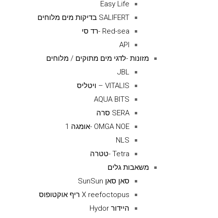
Easy Life
SALIFERT בדיקות מים מלוחים
Red-sea -רד סי
API
מזונות -לדגי מים מתוקים / מלוחים
JBL
VITALIS – ויטליס
AQUA BITS
SERA סרה
OMGA NOE -אומגה 1
NLS
Tetra -טטרה
משאבות גלים
סאן סאן SunSun
X reefoctopus ריף אוקטופוס
היידור Hydor