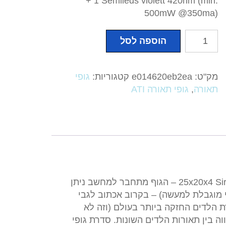
+ 1 Semileds violett 420nm (min.
500mW @350ma)
כמות
הוספה לסל
של
תאורת
לד
מק"ט:
e014620eb2ea
קטגוריות:
גופי
מקצועית
תאורה
,
גופי תאורה ATI
ATI
(ס"מ)
25x20x4
Sirius
X2
max
צריכת חשמל מקבצי לדים מידות (ס"מ) 25x20x4 Sirius X2 max – הגוף מתחבר למחשב ניתן
 מוגבלת למעשה) – בקרוב אכתוב לגבי
ת הלדים החזקה ביותר בעולם (וזה לא
ה בין תאורות הלדים השונות. סדרת גופי