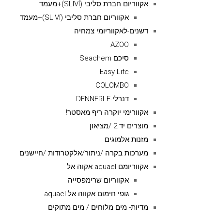
אקווריום חברת סליבי (SLIVIׂׂ)+מעמד
אקווריום חברת סליבי (SLIVIׂׂ)+מעמד
דשנים-לאקווריומי צמחיה
AZOO
סיכם Seachem
Easy Life
COLOMBO
דנרלי-DENNERLE
אקוורימי יוקרה ריף מאסטר!
מוצרים יד 2 /מציאון
מזנות אלמוגים
מערכות בקרה /ניתור/אלקטרודות /חיישנים
אקווריומם aquael אקוה אל
אקווריום שרימפסייה
גופי חימום אקווה אל aquael
מדיות- מים מלוחים / מים מתוקים