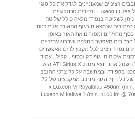
קס) תוכננה לחובבים רציניים שמעוניינים לגדל את כל סוגי
האלמוגים. שימוש בלדים החדשים והטובים ביותר של Cree ו Luxeon ורכיבים טכנולוגיים
 ניתן לשליטה בנפרד מלאה כולל שליטה
בצבע ובעוצמה. ניתן לתכנת את התאורה באמצעות 5 כפתורים שנמצאים בגוף התאורה או תיכנות
כסף מחזירים ומפזרים את האור באופן
של הרכיבים מאפשר החלפה ושדרוג עתידיים
 זרם נפרד ויציב לכל מקבץ לדים מאפשרים
ת איכותית. גוף דק וכסוף , קליל , עמיד
ולא מחליד. כל הרכיבים נמצאים בתוך הגוף ורק כבל חשמל אחד יוצא ממנו. ATI Sirius X הוא
תוכנן בקפידה ובמחשבה על כל צרכי החובב
והאקווריום, הביצועים המעולים שלו יבליטו את היופי של כל ריף. הגוף מורכב ממקבצים של 73
x Luxeon M Royalblau 450nm (min. 4800 mW @ 70
Luxeon M kaltwei? (min. 1100 lm @ 70