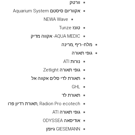
וורטק
אקווריום סיסטם Aquarium System
NEWA Wave
טונז Tunze
AQUA MEDIC- אקווה מדיק
מלח--ריף ,מרינה
גופי תאורה
נורות ATI
גופי תאורה Zetlight
תאורת לדי סלים אקווה אל
GHL
תאורת לד
Radion Pro ecotech ,תאורת רדיון פרו
גופי תאורה ATI
אודיסאה ODYSSEA
GIESEMANN גיזמן