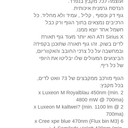
ועוצמה לכל מקבץ בנפרד.
הנדסת גרמנית איכותית.
גוף דק וכסוף , קליל , עמיד ולא מחליד. כל
הרכיבים נמצאים בתוך הגוף ורק כבל
חשמל אחד יוצא ממנו.
ATI Sirius X הוא יותר מעוד גוף תאורת
לדים בשוק. זהו גוף תאורה שתוכנן בקפידה
ובמחשבה על כל צרכי החובב והאקווריום,
הביצועים המעולים שלו יבליטו את היופי
של כל ריף.
הגוף מורכב ממקבצים של 73 וואט לדים,
בכל מקבץ:
2 x Luxeon M Royalblau 450nm (min.
4800 mW @ 700ma)
2 x Luxeon M kaltwei? (min. 1100 lm @
700ma)
6 x Cree xpe blue 470nm (Flux bin M3)