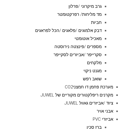
גרב מיקרוני /פרלון
מד מליחות/ רפרקטומטר
חביות
דבק אלמוגים /פלאגים /הכל לפראגים
מאכיל אוטומטי
מספרים /פינצטה נירוסטה
סקרייפר /אביזרים לסקייפר
מלקחים
מגנט ניקוי
שואב רפש
מערכת פחמן דו חמצניCO2
מקרנים ריפלקטורים מקוריים של JUWEL
ציוד /אביזרים גאוול JUWEL
אבני אויר
אביזרי PVC
ברז סכין