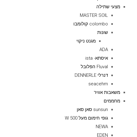
מצעי שתילה
MASTER SOIL
colombo קולומבו
שונות
מגנט ניקוי
ADA
איסתא- ista
Fluval הפלובל
דנרלי DENNERLE
seacehm
משאבות אוויר
מחממים
sunsun סאן סאן
גופי חימום מעל 500 W
NEWA
EDEN