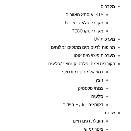
מקררים
ISTAׁׂ איסתא מאוורים
מקררי הילאה -hailea
מקררי טקו TECO
מערכות UV
תרופות לדגים מים מתוקים /מלוחים
מערכות פיצוי מים אוטו'
דקורציה-צמחי פלסטיק /חצץ /סלעים
דמוי אלמוגים דקורטיבי
חצץ
צמחי פלסטיק
סלעים
דקורציה Hydor היידור
שונות
הובלת דגים חיים
צינור גמיש