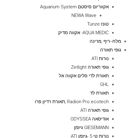
אקווריום סיסטם Aquarium System
NEWA Wave
טונז Tunze
AQUA MEDIC- אקווה מדיק
מלח--ריף ,מרינה
גופי תאורה
נורות ATI
גופי תאורה Zetlight
תאורת לדי סלים אקווה אל
GHL
תאורת לד
Radion Pro ecotech ,תאורת רדיון פרו
גופי תאורה ATI
אודיסאה ODYSSEA
GIESEMANN גיזמן
נורות טי 5 -גיזמן ATI