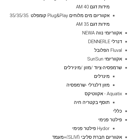
מידות דגם AM 40
אקווריום מים מלוחים Plug&Play קומפלט .35/35/35
מידות דגם AM 35
אקווריומי נווה NEWA
דנרלי DENNERLE
Fluval הפלובל
אקווריומי SunSun
שרמפסיה-ציוד /מזון /מינירלים
מינרלים
מזון דלנרלי -שרמפסיה
Aquatix - אקווטיקס
תוסף בקטריה חיה
כללי
פילטר פנימי
Hydor פילטר פנימי
אקווריום חברת סליבי (SLIVIׂׂ)+מעמד