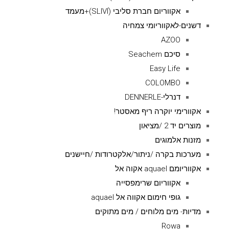
אקווריום חברת סליבי (SLIVIׂׂ)+מעמד
דשנים-לאקווריומי צמחיה
AZOO
סיכם Seachem
Easy Life
COLOMBO
דנרלי-DENNERLE
אקוורימי יוקרה ריף מאסטר!
מוצרים יד 2 /מציאון
מזנות אלמוגים
מערכות בקרה /ניתור/אלקטרודות /חיישנים
אקווריומם aquael אקוה אל
אקווריום שרימפסייה
גופי חימום אקווה אל aquael
מדיות- מים מלוחים / מים מתוקים
Rowa