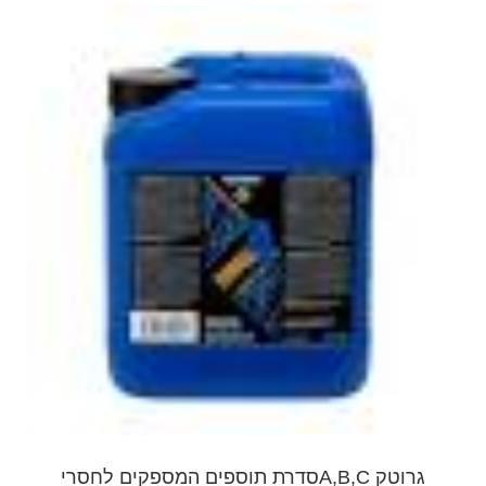
גרוטק A,B,Cסדרת תוספים המספקים לחסרי