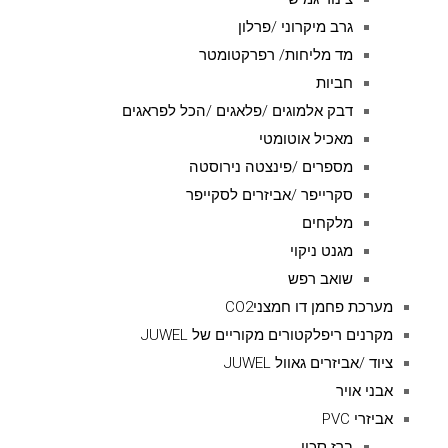
גרב מיקרוני /פרלון
מד מליחות/ רפרקטומטר
חביות
דבק אלמוגים /פלאגים /הכל לפראגים
מאכיל אוטומטי
מספרים /פינצטה נירוסטה
סקרייפר /אביזרים לסקייפר
מלקחים
מגנט ניקוי
שואב רפש
מערכת פחמן דו חמצניCO2
מקרנים ריפלקטורים מקוריים של JUWEL
ציוד /אביזרים גאוול JUWEL
אבני אויר
אביזרי PVC
ברז סכין