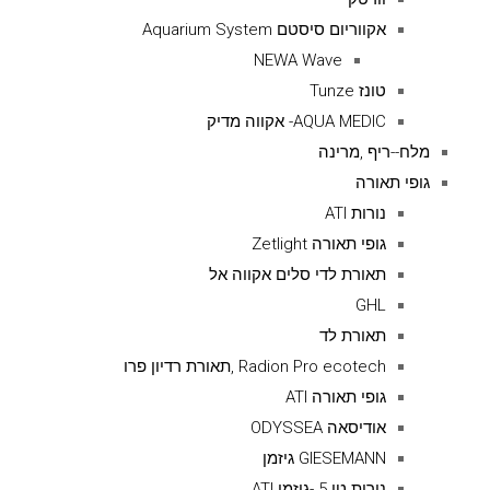
אקווריום סיסטם Aquarium System
NEWA Wave
טונז Tunze
AQUA MEDIC- אקווה מדיק
מלח--ריף ,מרינה
גופי תאורה
נורות ATI
גופי תאורה Zetlight
תאורת לדי סלים אקווה אל
GHL
תאורת לד
Radion Pro ecotech ,תאורת רדיון פרו
גופי תאורה ATI
אודיסאה ODYSSEA
GIESEMANN גיזמן
נורות טי 5 -גיזמן ATI