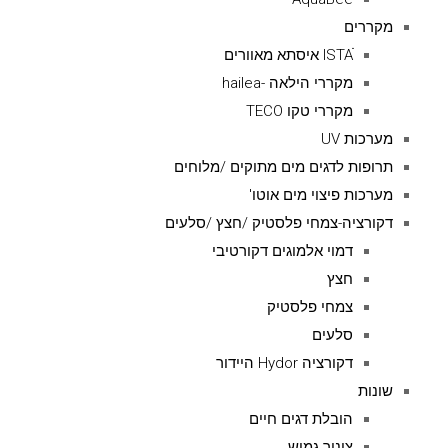
מקררים
ISTAׁׂ איסתא מאוורים
מקררי הילאה -hailea
מקררי טקו TECO
מערכות UV
תרופות לדגים מים מתוקים /מלוחים
מערכות פיצוי מים אוטו'
דקורציה-צמחי פלסטיק /חצץ /סלעים
דמוי אלמוגים דקורטיבי
חצץ
צמחי פלסטיק
סלעים
דקורציה Hydor היידור
שונות
הובלת דגים חיים
צינור גמיש