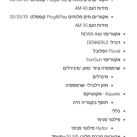
מידות דגם AM 40
אקווריום מים מלוחים Plug&Play קומפלט .35/35/35
מידות דגם AM 35
אקווריומי נווה NEWA
דנרלי DENNERLE
Fluval הפלובל
אקווריומי SunSun
שרמפסיה-ציוד /מזון /מינירלים
מינרלים
מזון דלנרלי -שרמפסיה
Aquatix - אקווטיקס
תוסף בקטריה חיה
כללי
פילטר פנימי
Hydor פילטר פנימי
אקווריום חברת סליבי (SLIVIׂׂ)+מעמד