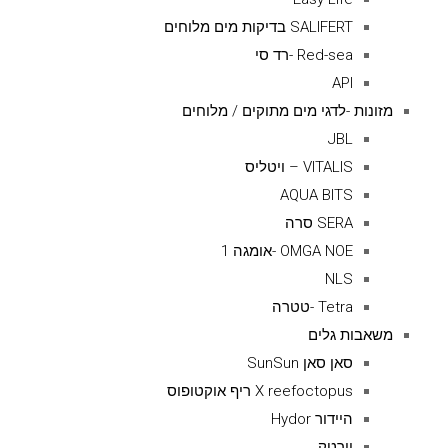
SALIFERT בדיקות מים מלוחים
Red-sea -רד סי
API
מזונות -לדגי מים מתוקים / מלוחים
JBL
VITALIS – ויטליס
AQUA BITS
SERA סרה
OMGA NOE -אומגה 1
NLS
Tetra -טטרה
משאבות גלים
סאן סאן SunSun
X reefoctopus ריף אוקטופוס
היידור Hydor
וורטק