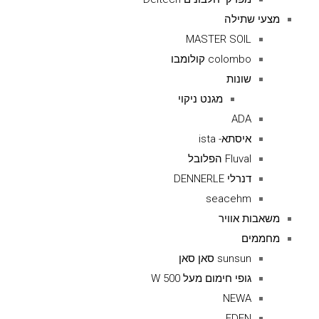
מצעי שתילה
MASTER SOIL
colombo קולומבו
שונות
מגנט ניקוי
ADA
איסתא- ista
Fluval הפלובל
דנרלי DENNERLE
seacehm
משאבות אוויר
מחממים
sunsun סאן סאן
גופי חימום מעל 500 W
NEWA
EDEN