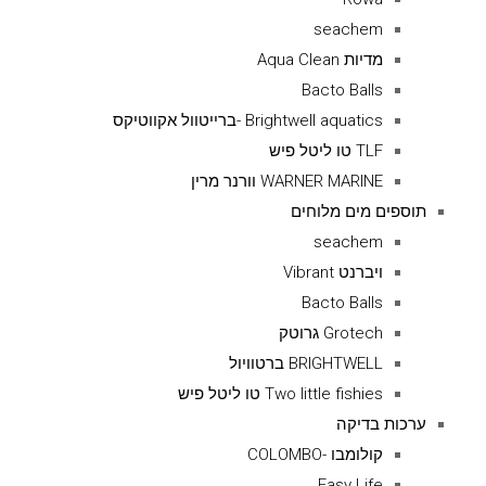
seachem
מדיות Aqua Clean
Bacto Balls
Brightwell aquatics -ברייטוול אקווטיקס
TLF טו ליטל פיש
WARNER MARINE וורנר מרין
תוספים מים מלוחים
seachem
ויברנט Vibrant
Bacto Balls
Grotech גרוטק
BRIGHTWELL ברטוויול
Two little fishies טו ליטל פיש
ערכות בדיקה
קולומבו -COLOMBO
Easy Life