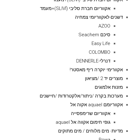
אקווריום חברת סליבי (SLIVIׂׂ)+מעמד
דשנים-לאקווריומי צמחיה
AZOO
סיכם Seachem
Easy Life
COLOMBO
דנרלי-DENNERLE
אקוורימי יוקרה ריף מאסטר!
מוצרים יד 2 /מציאון
מזנות אלמוגים
מערכות בקרה /ניתור/אלקטרודות /חיישנים
אקווריומם aquael אקוה אל
אקווריום שרימפסייה
גופי חימום אקווה אל aquael
מדיות- מים מלוחים / מים מתוקים
Rowa