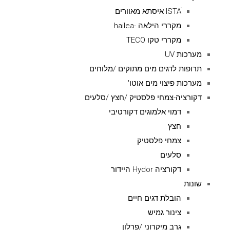
ISTAׁׂ איסתא מאוורים
מקררי הילאה -hailea
מקררי טקו TECO
מערכות UV
תרופות לדגים מים מתוקים /מלוחים
מערכות פיצוי מים אוטו'
דקורציה-צמחי פלסטיק /חצץ /סלעים
דמוי אלמוגים דקורטיבי
חצץ
צמחי פלסטיק
סלעים
דקורציה Hydor היידור
שונות
הובלת דגים חיים
צינור גמיש
גרב מיקרוני /פרלון