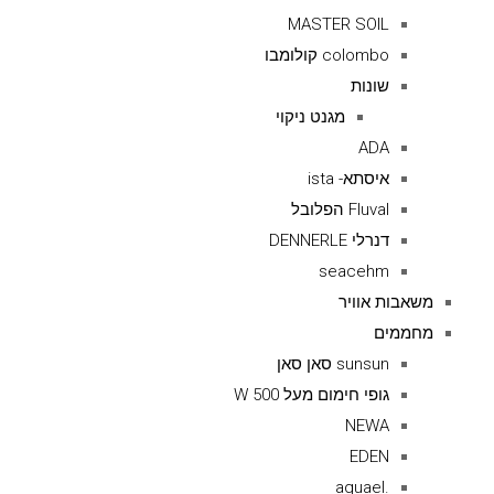
MASTER SOIL
colombo קולומבו
שונות
מגנט ניקוי
ADA
איסתא- ista
Fluval הפלובל
דנרלי DENNERLE
seacehm
משאבות אוויר
מחממים
sunsun סאן סאן
גופי חימום מעל 500 W
NEWA
EDEN
.aquael