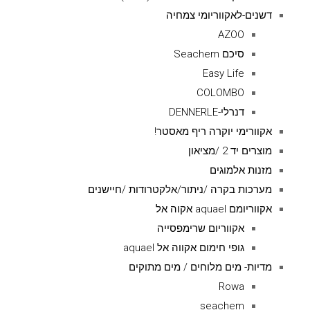
דשנים-לאקווריומי צמחיה
AZOO
סיכם Seachem
Easy Life
COLOMBO
דנרלי-DENNERLE
אקוורימי יוקרה ריף מאסטר!
מוצרים יד 2 /מציאון
מזנות אלמוגים
מערכות בקרה /ניתור/אלקטרודות /חיישנים
אקווריומם aquael אקוה אל
אקווריום שרימפסייה
גופי חימום אקווה אל aquael
מדיות- מים מלוחים / מים מתוקים
Rowa
seachem