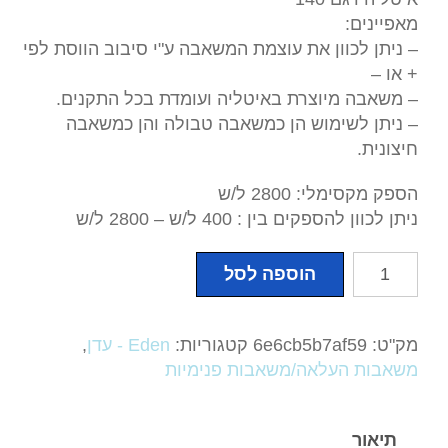
מאפיינים:
– ניתן לכוון את עוצמת המשאבה ע"י סיבוב הווסת לפי
+ או –
– משאבה מיוצרת באיטליה ועומדת בכל התקנים.
– ניתן לשימוש הן כמשאבה טבולה והן כמשאבה
חיצונית.
הספק מקסימלי: 2800 ל/ש
ניתן לכוון להספקים בין : 400 ל/ש – 2800 ל/ש
כמות
הוספה לסל
של
Eden
140
מק"ט:
6e6cb5b7af59
קטגוריות:
Eden - עדן
,
משאבות העלאה/משאבות פנימיות
תיאור