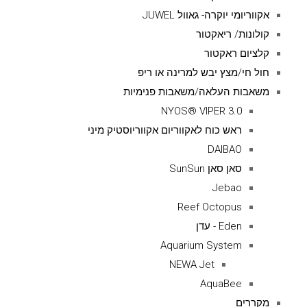
אקווריומי יוקרה- גאוול JUWEL
קולונות/ ריאקטור
קלציום ראקטור
חול חי/מצץ יבש למרינה או ריפ
משאבות העלאה/משאבות פנימיות
NYOS® VIPER 3.0
ראש כוח לאקווריום אקווריוסטיק מיני
DAIBAO
סאן סאן SunSun
Jebao
Reef Octopus
Eden - עדן
Aquarium System
NEWA Jet
AquaBee
מקררים