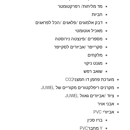
מד מליחות/ רפרקטומטר
חביות
דבק אלמוגים /פלאגים /הכל לפראגים
מאכיל אוטומטי
מספרים /פינצטה נירוסטה
סקרייפר /אביזרים לסקייפר
מלקחים
מגנט ניקוי
שואב רפש
מערכת פחמן דו חמצניCO2
מקרנים ריפלקטורים מקוריים של JUWEL
ציוד /אביזרים גאוול JUWEL
אבני אויר
אביזרי PVC
ברז סכין
Y מחברPVC