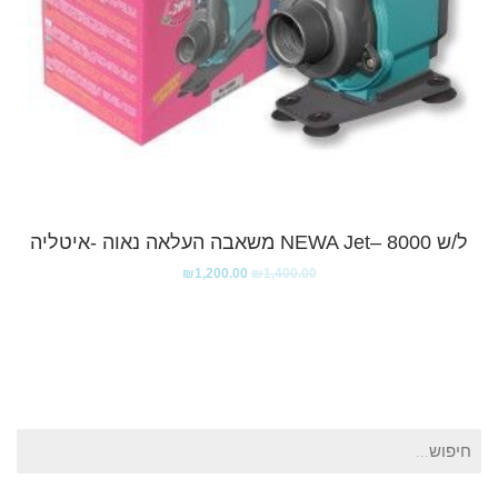
ל/ש NEWA Jet– 8000 משאבה העלאה נאוה -איטליה
₪
1,200.00
₪
1,400.00
חיפוש
עבור: