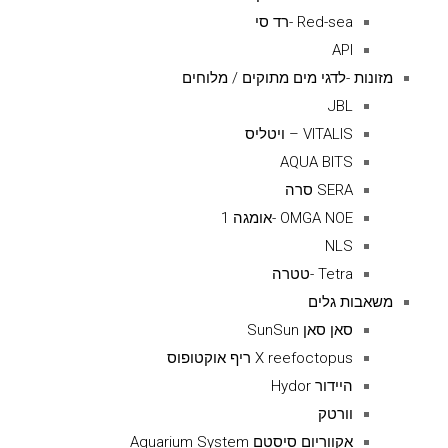
Red-sea -רד סי
API
מזונות -לדגי מים מתוקים / מלוחים
JBL
VITALIS – ויטליס
AQUA BITS
SERA סרה
OMGA NOE -אומגה 1
NLS
Tetra -טטרה
משאבות גלים
סאן סאן SunSun
X reefoctopus ריף אוקטופוס
היידור Hydor
וורטק
אקווריום סיסטם Aquarium System