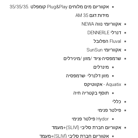
אקווריום מים מלוחים Plug&Play קומפלט .35/35/35
מידות דגם AM 35
אקווריומי נווה NEWA
דנרלי DENNERLE
Fluval הפלובל
אקווריומי SunSun
שרמפסיה-ציוד /מזון /מינירלים
מינרלים
מזון דלנרלי -שרמפסיה
Aquatix - אקווטיקס
תוסף בקטריה חיה
כללי
פילטר פנימי
Hydor פילטר פנימי
אקווריום חברת סליבי (SLIVIׂׂ)+מעמד
אקווריום חברת סליבי (SLIVIׂׂ)+מעמד