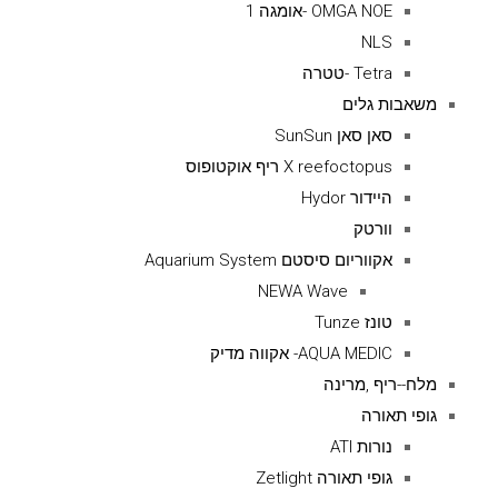
OMGA NOE -אומגה 1
NLS
Tetra -טטרה
משאבות גלים
סאן סאן SunSun
X reefoctopus ריף אוקטופוס
היידור Hydor
וורטק
אקווריום סיסטם Aquarium System
NEWA Wave
טונז Tunze
AQUA MEDIC- אקווה מדיק
מלח--ריף ,מרינה
גופי תאורה
נורות ATI
גופי תאורה Zetlight