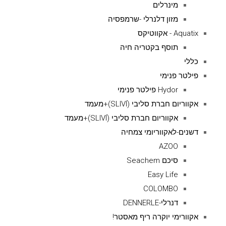
מינרלים
מזון דלנרלי -שרמפסיה
Aquatix - אקווטיקס
תוסף בקטריה חיה
כללי
פילטר פנימי
Hydor פילטר פנימי
אקווריום חברת סליבי (SLIVIׂׂ)+מעמד
אקווריום חברת סליבי (SLIVIׂׂ)+מעמד
דשנים-לאקווריומי צמחיה
AZOO
סיכם Seachem
Easy Life
COLOMBO
דנרלי-DENNERLE
אקוורימי יוקרה ריף מאסטר!