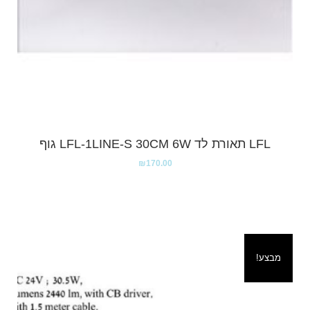
LFL תאורת לד LFL-1LINE-S 30CM 6W גוף
₪
170.00
מבצע!