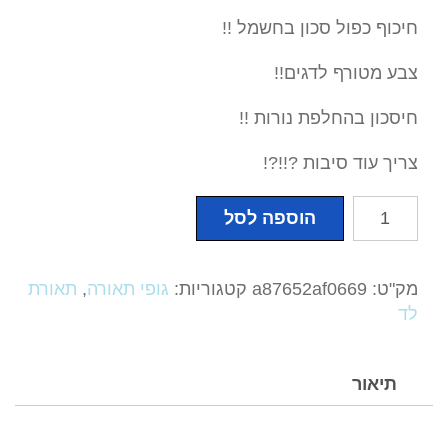
חיכוף כפול סכון בחשמל !!
צבע מטורף לדגים!!
חיסכון בהחלפת נורות !!
צריך עוד סיבות ?!!?!
כמות
הוספה לסל
של
LFL
תאורת
מק"ט:
a87652af0669
קטגוריות:
גופי תאורה
,
תאורת
לד
לד
גוף
כפול
120CM
תיאור
72Wעוצמתית
-