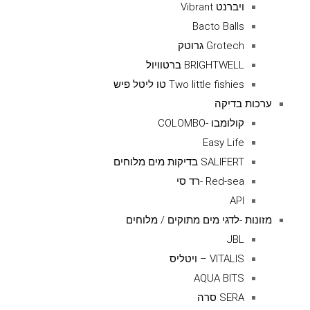
ויברנט Vibrant
Bacto Balls
Grotech גרוטק
BRIGHTWELL ברטוויול
Two little fishies טו ליטל פיש
ערכות בדיקה
קולומבו -COLOMBO
Easy Life
SALIFERT בדיקות מים מלוחים
Red-sea -רד סי
API
מזונות -לדגי מים מתוקים / מלוחים
JBL
VITALIS – ויטליס
AQUA BITS
SERA סרה