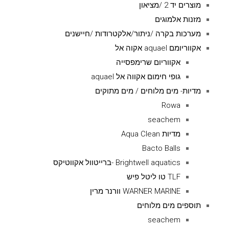
מוצרים יד 2 /מציאון
מזנות אלמוגים
מערכות בקרה /ניתור/אלקטרודות /חיישנים
אקווריומם aquael אקוה אל
אקווריום שרימפסייה
גופי חימום אקווה אל aquael
מדיות- מים מלוחים / מים מתוקים
Rowa
seachem
מדיות Aqua Clean
Bacto Balls
Brightwell aquatics -ברייטוול אקווטיקס
TLF טו ליטל פיש
WARNER MARINE וורנר מרין
תוספים מים מלוחים
seachem