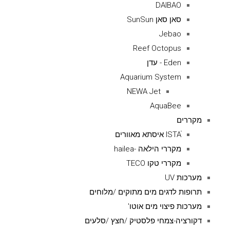
DAIBAO
סאן סאן SunSun
Jebao
Reef Octopus
Eden - עדן
Aquarium System
NEWA Jet
AquaBee
מקררים
ISTAׁׂ איסתא מאוורים
מקררי הילאה -hailea
מקררי טקו TECO
מערכות UV
תרופות לדגים מים מתוקים /מלוחים
מערכות פיצוי מים אוטו'
דקורציה-צמחי פלסטיק /חצץ /סלעים