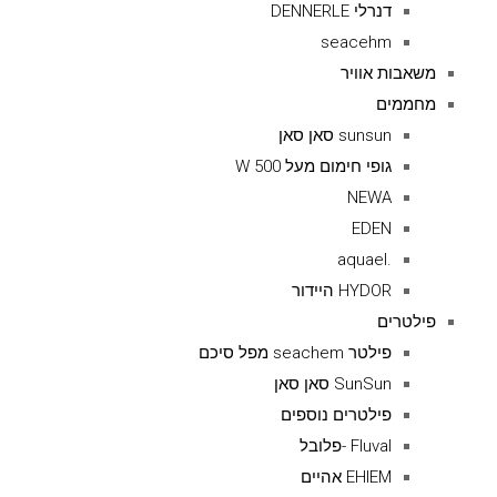
דנרלי DENNERLE
seacehm
משאבות אוויר
מחממים
sunsun סאן סאן
גופי חימום מעל 500 W
NEWA
EDEN
.aquael
HYDOR היידור
פילטרים
פילטר seachem מפל סיכם
SunSun סאן סאן
פילטרים נוספים
Fluval -פלובל
EHIEM אהיים