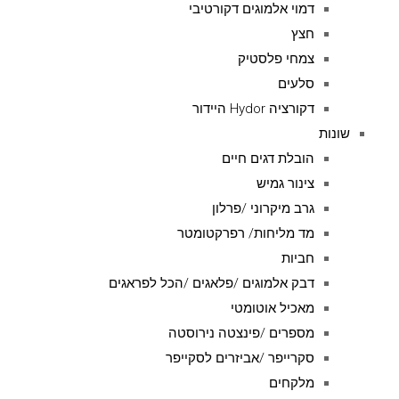
דמוי אלמוגים דקורטיבי
חצץ
צמחי פלסטיק
סלעים
דקורציה Hydor היידור
שונות
הובלת דגים חיים
צינור גמיש
גרב מיקרוני /פרלון
מד מליחות/ רפרקטומטר
חביות
דבק אלמוגים /פלאגים /הכל לפראגים
מאכיל אוטומטי
מספרים /פינצטה נירוסטה
סקרייפר /אביזרים לסקייפר
מלקחים