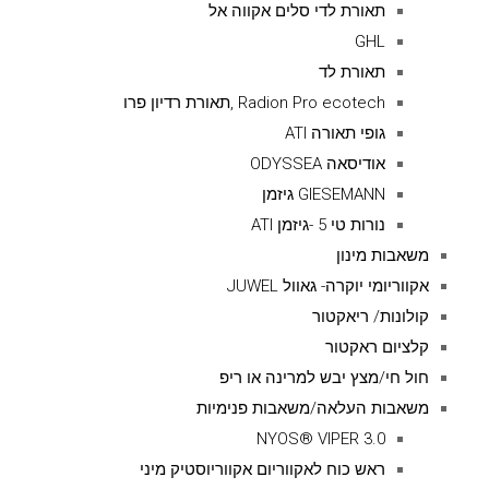
תאורת לדי סלים אקווה אל
GHL
תאורת לד
Radion Pro ecotech ,תאורת רדיון פרו
גופי תאורה ATI
אודיסאה ODYSSEA
GIESEMANN גיזמן
נורות טי 5 -גיזמן ATI
משאבות מינון
אקווריומי יוקרה- גאוול JUWEL
קולונות/ ריאקטור
קלציום ראקטור
חול חי/מצץ יבש למרינה או ריפ
משאבות העלאה/משאבות פנימיות
NYOS® VIPER 3.0
ראש כוח לאקווריום אקווריוסטיק מיני