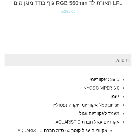
LFL תאורת לד RGB 560mm גוף בודד מוגן מים
₪
255.00
חיפוש
עבור:
Ciano אקווריומי
NYOS® VIPER 3.0
גיזמן
Neptunian אקווריומי יוקרה נפטוליין
מעמד לאקווריום עגול
אקווריום עגול חברת AQUARISTIC
אקווריום עגול קוטר 60 ס''מ חברת AQUARISTIC