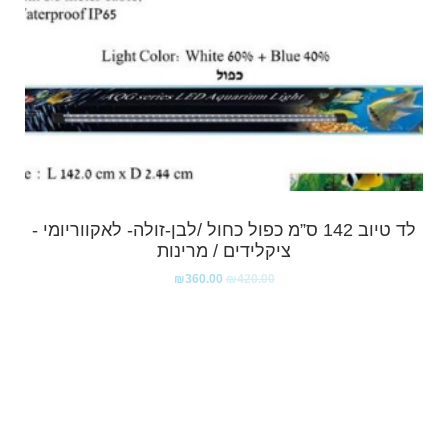
לד טיוב 142 ס”מ כפול כחול /לבן-זולה- לאקווריומי -
ציקלידים / מרינות
₪
360.00
₪
420.00