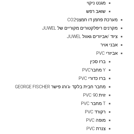
מגנט ניקוי
שואב רפש
מערכת פחמן דו חמצניCO2
מקרנים ריפלקטורים מקוריים של JUWEL
ציוד /אביזרים גאוול JUWEL
אבני אויר
אביזרי PVC
ברז סכין
Y מחברPVC
ברז כדורי PVC
מחבר חבית בלקד -ג'ורג פישר GEORGE FISCHER
זוית 90 PVC
T מחבר PVC
רקורד PVC
מופה PVC
צנרת PVC