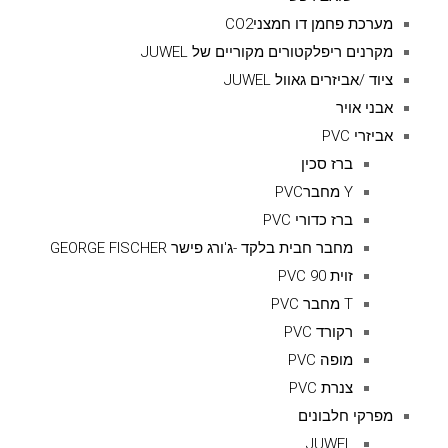
מערכת פחמן דו חמצניCO2
מקרנים ריפלקטורים מקוריים של JUWEL
ציוד /אביזרים גאוול JUWEL
אבני אויר
אביזרי PVC
ברז סכין
Y מחברPVC
ברז כדורי PVC
מחבר חבית בלקד -ג'ורג פישר GEORGE FISCHER
זוית 90 PVC
T מחבר PVC
רקורד PVC
מופה PVC
צנרת PVC
מפרקי חלבונים
JUWEL