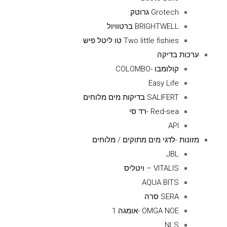
Grotech גרוטק
BRIGHTWELL ברטוויול
Two little fishies טו ליטל פיש
ערכות בדיקה
קולומבו -COLOMBO
Easy Life
SALIFERT בדיקות מים מלוחים
Red-sea -רד סי
API
מזונות -לדגי מים מתוקים / מלוחים
JBL
VITALIS – ויטליס
AQUA BITS
SERA סרה
OMGA NOE -אומגה 1
NLS