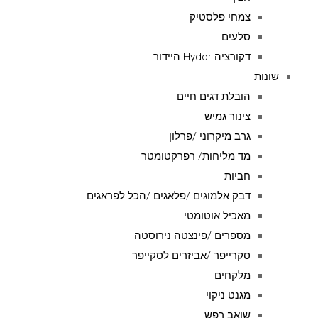
צמחי פלסטיק
סלעים
דקורציה Hydor היידור
שונות
הובלת דגים חיים
צינור גמיש
גרב מיקרוני /פרלון
מד מליחות/ רפרקטומטר
חביות
דבק אלמוגים /פלאגים /הכל לפראגים
מאכיל אוטומטי
מספרים /פינצטה נירוסטה
סקרייפר /אביזרים לסקייפר
מלקחים
מגנט ניקוי
שואב רפש