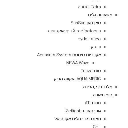
Tetra -טטרה
משאבות גלים
סאן סאן SunSun
X reefoctopus ריף אוקטופוס
היידור Hydor
וורטק
אקווריום סיסטם Aquarium System
NEWA Wave
טונז Tunze
AQUA MEDIC- אקווה מדיק
מלח--ריף ,מרינה
גופי תאורה
נורות ATI
גופי תאורה Zetlight
תאורת לדי סלים אקווה אל
GHL