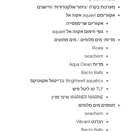
מערכות בקרה /ניתור/אלקטרודות /חיישנים
אקווריומם aquael אקוה אל
אקווריום שרימפסייה
גופי חימום אקווה אל aquael
מדיות- מים מלוחים / מים מתוקים
Rowa
seachem
מדיות Aqua Clean
Bacto Balls
Brightwell aquatics -ברייטוול אקווטיקס
TLF טו ליטל פיש
WARNER MARINE וורנר מרין
תוספים מים מלוחים
seachem
ויברנט Vibrant
Bacto Balls