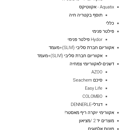
Aquatix - אקווטיקס
תוסף בקטריה חיה
כללי
פילטר פנימי
Hydor פילטר פנימי
אקווריום חברת סליבי (SLIVIׂׂ)+מעמד
אקווריום חברת סליבי (SLIVIׂׂ)+מעמד
דשנים-לאקווריומי צמחיה
AZOO
סיכם Seachem
Easy Life
COLOMBO
דנרלי-DENNERLE
אקוורימי יוקרה ריף מאסטר!
מוצרים יד 2 /מציאון
מזנות אלמוגים