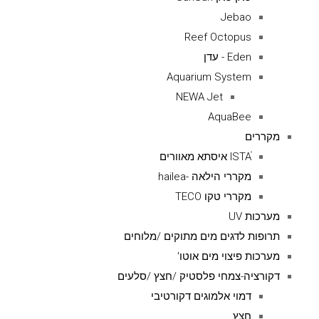
Jebao
Reef Octopus
Eden - עדן
Aquarium System
NEWA Jet
AquaBee
מקררים
ISTAׁׂ איסתא מאוורים
מקררי הילאה -hailea
מקררי טקו TECO
מערכות UV
תרופות לדגים מים מתוקים /מלוחים
מערכות פיצוי מים אוטו'
דקורציה-צמחי פלסטיק /חצץ /סלעים
דמוי אלמוגים דקורטיבי
חצץ