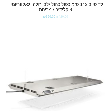
לד טיוב 142 ס”מ כפול כחול /לבן-זולה- לאקווריומי -
ציקלידים / מרינות
₪
360.00
₪
420.00