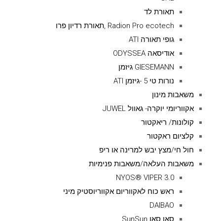
תאורת לד
Radion Pro ecotech ,תאורת רדיון פרו
גופי תאורה ATI
אודיסאה ODYSSEA
GIESEMANN גיזמן
נורות טי 5 -גיזמן ATI
משאבות מינון
אקווריומי יוקרה- גאוול JUWEL
קולונות/ ריאקטור
קלציום ראקטור
חול חי/מצץ יבש למרינה או ריפ
משאבות העלאה/משאבות פנימיות
NYOS® VIPER 3.0
ראש כוח לאקווריום אקווריוסטיק מיני
DAIBAO
סאן סאן SunSun