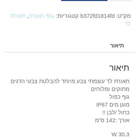
לד
טיוב
מק"ט:
b372fd1814fd
קטגוריות:
גופי תאורה
,
תאורת
142
לד
ס”מ
כפול
כחול
תיאור
/לבן-זולה-
לאקווריומי
תיאור
-
ציקלידים
תאורת לד עוצמתי צבע מיוחד להבלטת צבעי הדגים
/
מתוקים ומלוחים
מרינות
גוף כפול
מוגן מים IP67
כחול /לבן !!
אורך :142 ס"מ
30.3 W