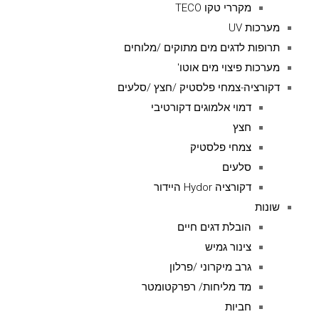
מקררי טקו TECO
מערכות UV
תרופות לדגים מים מתוקים /מלוחים
מערכות פיצוי מים אוטו'
דקורציה-צמחי פלסטיק /חצץ /סלעים
דמוי אלמוגים דקורטיבי
חצץ
צמחי פלסטיק
סלעים
דקורציה Hydor היידור
שונות
הובלת דגים חיים
צינור גמיש
גרב מיקרוני /פרלון
מד מליחות/ רפרקטומטר
חביות