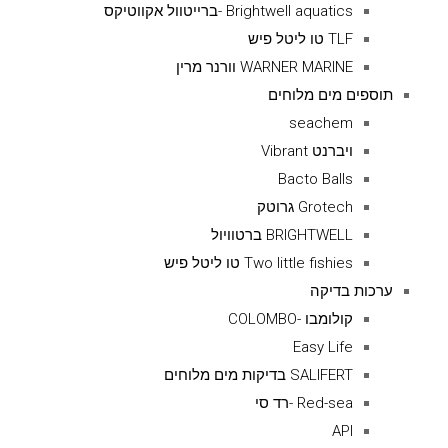
Brightwell aquatics -ברייטוול אקווטיקס
TLF טו ליטל פיש
WARNER MARINE וורנר מרין
תוספים מים מלוחים
seachem
ויברנט Vibrant
Bacto Balls
Grotech גרוטק
BRIGHTWELL ברטוויול
Two little fishies טו ליטל פיש
ערכות בדיקה
קולומבו -COLOMBO
Easy Life
SALIFERT בדיקות מים מלוחים
Red-sea -רד סי
API