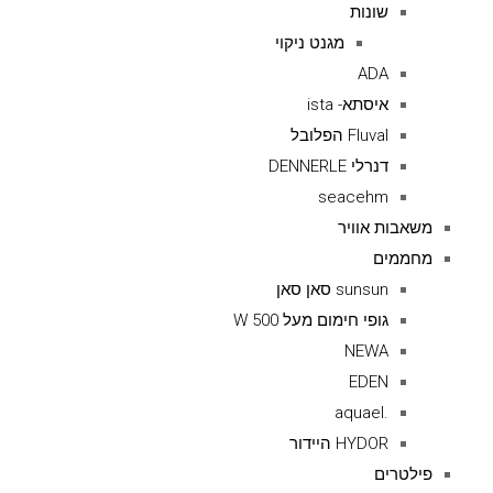
שונות
מגנט ניקוי
ADA
איסתא- ista
Fluval הפלובל
דנרלי DENNERLE
seacehm
משאבות אוויר
מחממים
sunsun סאן סאן
גופי חימום מעל 500 W
NEWA
EDEN
.aquael
HYDOR היידור
פילטרים