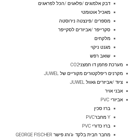
דבק אלמוגים /פלאגים /הכל לפראגים
מאכיל אוטומטי
מספרים /פינצטה נירוסטה
סקרייפר /אביזרים לסקייפר
מלקחים
מגנט ניקוי
שואב רפש
מערכת פחמן דו חמצניCO2
מקרנים ריפלקטורים מקוריים של JUWEL
ציוד /אביזרים גאוול JUWEL
אבני אויר
אביזרי PVC
ברז סכין
Y מחברPVC
ברז כדורי PVC
מחבר חבית בלקד -ג'ורג פישר GEORGE FISCHER