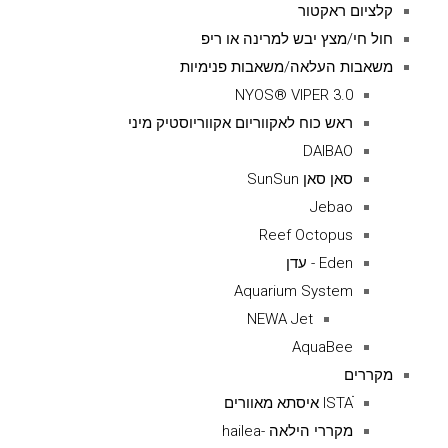
קלציום ראקטור
חול חי/מצץ יבש למרינה או ריפ
משאבות העלאה/משאבות פנימיות
NYOS® VIPER 3.0
ראש כוח לאקווריום אקווריוסטיק מיני
DAIBAO
סאן סאן SunSun
Jebao
Reef Octopus
Eden - עדן
Aquarium System
NEWA Jet
AquaBee
מקררים
ISTAׁׂ איסתא מאוורים
מקררי הילאה -hailea