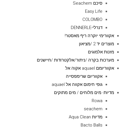
סיכם Seachem
Easy Life
COLOMBO
דנרלי-DENNERLE
אקוורימי יוקרה ריף מאסטר!
מוצרים יד 2 /מציאון
מזנות אלמוגים
מערכות בקרה /ניתור/אלקטרודות /חיישנים
אקווריומם aquael אקוה אל
אקווריום שרימפסייה
גופי חימום אקווה אל aquael
מדיות- מים מלוחים / מים מתוקים
Rowa
seachem
מדיות Aqua Clean
Bacto Balls