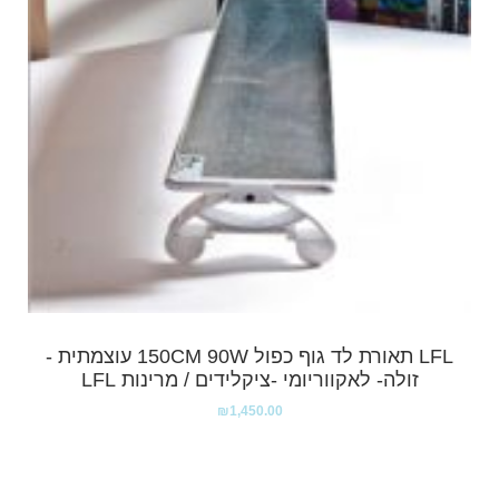
LFL תאורת לד גוף כפול 150CM 90W עוצמתית -
זולה- לאקווריומי -ציקלידים / מרינות LFL
₪
1,450.00