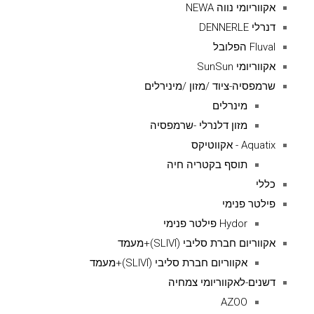
אקווריומי נווה NEWA
דנרלי DENNERLE
Fluval הפלובל
אקווריומי SunSun
שרמפסיה-ציוד /מזון /מינירלים
מינרלים
מזון דלנרלי -שרמפסיה
Aquatix - אקווטיקס
תוסף בקטריה חיה
כללי
פילטר פנימי
Hydor פילטר פנימי
אקווריום חברת סליבי (SLIVIׂׂ)+מעמד
אקווריום חברת סליבי (SLIVIׂׂ)+מעמד
דשנים-לאקווריומי צמחיה
AZOO