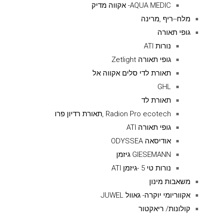
AQUA MEDIC- אקווה מדיק
מלח--ריף ,מרינה
גופי תאורה
נורות ATI
גופי תאורה Zetlight
תאורת לדי סלים אקווה אל
GHL
תאורת לד
Radion Pro ecotech ,תאורת רדיון פרו
גופי תאורה ATI
אודיסאה ODYSSEA
GIESEMANN גיזמן
נורות טי 5 -גיזמן ATI
משאבות מינון
אקווריומי יוקרה- גאוול JUWEL
קולונות/ ריאקטור