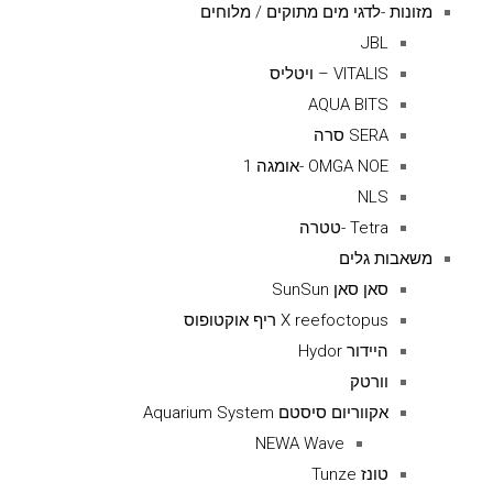
מזונות -לדגי מים מתוקים / מלוחים
JBL
VITALIS – ויטליס
AQUA BITS
SERA סרה
OMGA NOE -אומגה 1
NLS
Tetra -טטרה
משאבות גלים
סאן סאן SunSun
X reefoctopus ריף אוקטופוס
היידור Hydor
וורטק
אקווריום סיסטם Aquarium System
NEWA Wave
טונז Tunze