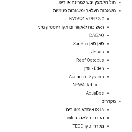
חול חי/מצץ יבש למרינה או ריפ
משאבות העלאה/משאבות פנימיות
NYOS® VIPER 3.0
ראש כוח לאקווריום אקווריוסטיק מיני
DAIBAO
סאן סאן SunSun
Jebao
Reef Octopus
Eden - עדן
Aquarium System
NEWA Jet
AquaBee
מקררים
ISTAׁׂ איסתא מאוורים
מקררי הילאה -hailea
מקררי טקו TECO