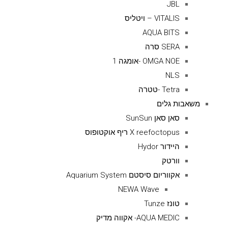
JBL
VITALIS – ויטליס
AQUA BITS
SERA סרה
OMGA NOE -אומגה 1
NLS
Tetra -טטרה
משאבות גלים
סאן סאן SunSun
X reefoctopus ריף אוקטופוס
היידור Hydor
וורטק
אקווריום סיסטם Aquarium System
NEWA Wave
טונז Tunze
AQUA MEDIC- אקווה מדיק