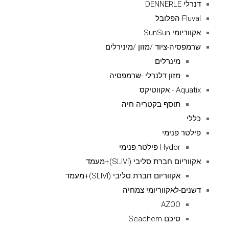
דנרלי DENNERLE
Fluval הפלובל
אקווריומי SunSun
שרמפסיה-ציוד /מזון /מינירלים
מינרלים
מזון דלנרלי -שרמפסיה
Aquatix - אקווטיקס
תוסף בקטריה חיה
כללי
פילטר פנימי
Hydor פילטר פנימי
אקווריום חברת סליבי (SLIVIׂׂ)+מעמד
אקווריום חברת סליבי (SLIVIׂׂ)+מעמד
דשנים-לאקווריומי צמחיה
AZOO
סיכם Seachem