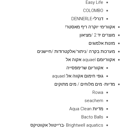
Easy Life
COLOMBO
דנרלי-DENNERLE
אקוורימי יוקרה ריף מאסטר!
מוצרים יד 2 /מציאון
מזנות אלמוגים
מערכות בקרה /ניתור/אלקטרודות /חיישנים
אקווריומם aquael אקוה אל
אקווריום שרימפסייה
גופי חימום אקווה אל aquael
מדיות- מים מלוחים / מים מתוקים
Rowa
seachem
מדיות Aqua Clean
Bacto Balls
Brightwell aquatics -ברייטוול אקווטיקס