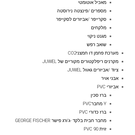
מאכיל אוטומטי
מספרים /פינצטה נירוסטה
סקרייפר /אביזרים לסקייפר
מלקחים
מגנט ניקוי
שואב רפש
מערכת פחמן דו חמצניCO2
מקרנים ריפלקטורים מקוריים של JUWEL
ציוד /אביזרים גאוול JUWEL
אבני אויר
אביזרי PVC
ברז סכין
Y מחברPVC
ברז כדורי PVC
מחבר חבית בלקד -ג'ורג פישר GEORGE FISCHER
זוית 90 PVC