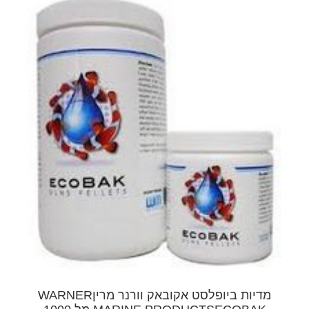
מדיות ביופלסט אקובאק וורנר מריןWARNER