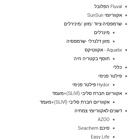
Fluval הפלובל
אקווריומי SunSun
שרמפסיה-ציוד /מזון /מינירלים
מינרלים
מזון דלנרלי -שרמפסיה
Aquatix - אקווטיקס
תוסף בקטריה חיה
כללי
פילטר פנימי
Hydor פילטר פנימי
אקווריום חברת סליבי (SLIVIׂׂ)+מעמד
אקווריום חברת סליבי (SLIVIׂׂ)+מעמד
דשנים-לאקווריומי צמחיה
AZOO
סיכם Seachem
Easy Life