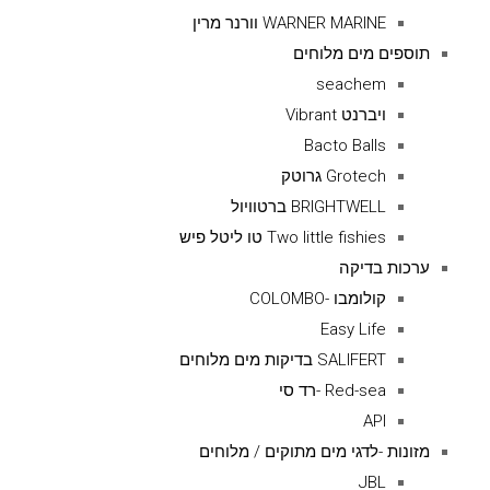
WARNER MARINE וורנר מרין
תוספים מים מלוחים
seachem
ויברנט Vibrant
Bacto Balls
Grotech גרוטק
BRIGHTWELL ברטוויול
Two little fishies טו ליטל פיש
ערכות בדיקה
קולומבו -COLOMBO
Easy Life
SALIFERT בדיקות מים מלוחים
Red-sea -רד סי
API
מזונות -לדגי מים מתוקים / מלוחים
JBL