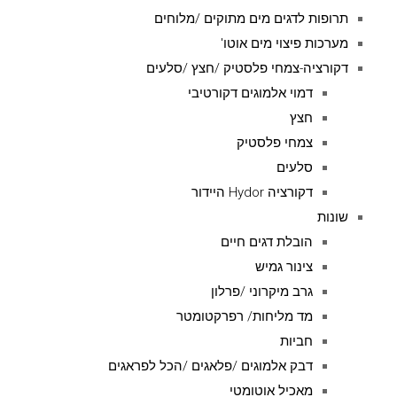
תרופות לדגים מים מתוקים /מלוחים
מערכות פיצוי מים אוטו'
דקורציה-צמחי פלסטיק /חצץ /סלעים
דמוי אלמוגים דקורטיבי
חצץ
צמחי פלסטיק
סלעים
דקורציה Hydor היידור
שונות
הובלת דגים חיים
צינור גמיש
גרב מיקרוני /פרלון
מד מליחות/ רפרקטומטר
חביות
דבק אלמוגים /פלאגים /הכל לפראגים
מאכיל אוטומטי