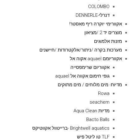
COLOMBO
דנרלי-DENNERLE
אקוורימי יוקרה ריף מאסטר!
מוצרים יד 2 /מציאון
מזנות אלמוגים
מערכות בקרה /ניתור/אלקטרודות /חיישנים
אקווריומם aquael אקוה אל
אקווריום שרימפסייה
גופי חימום אקווה אל aquael
מדיות- מים מלוחים / מים מתוקים
Rowa
seachem
מדיות Aqua Clean
Bacto Balls
Brightwell aquatics -ברייטוול אקווטיקס
TLF טו ליטל פיש