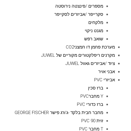
מספרים /פינצטה נירוסטה
סקרייפר /אביזרים לסקייפר
מלקחים
מגנט ניקוי
שואב רפש
מערכת פחמן דו חמצניCO2
מקרנים ריפלקטורים מקוריים של JUWEL
ציוד /אביזרים גאוול JUWEL
אבני אויר
אביזרי PVC
ברז סכין
Y מחברPVC
ברז כדורי PVC
מחבר חבית בלקד -ג'ורג פישר GEORGE FISCHER
זוית 90 PVC
T מחבר PVC