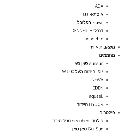
ADA
איסתא- ista
Fluval הפלובל
דנרלי DENNERLE
seacehm
משאבות אוויר
מחממים
sunsun סאן סאן
גופי חימום מעל 500 W
NEWA
EDEN
.aquael
HYDOR היידור
פילטרים
פילטר seachem מפל סיכם
SunSun סאן סאן