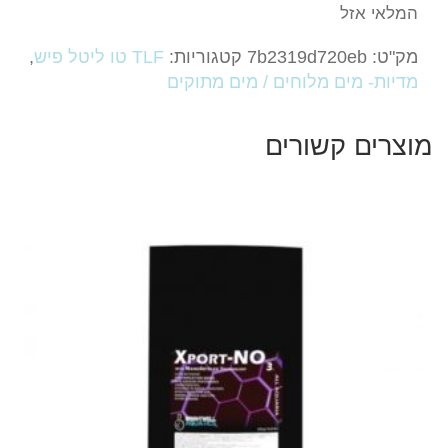
המלאי אזל
מק"ט:
7b2319d720eb
קטגוריות:
TLF טו ליטל פיש
,
מדיות- מים מלוחים / מים מתוקים
מוצרים קשורים