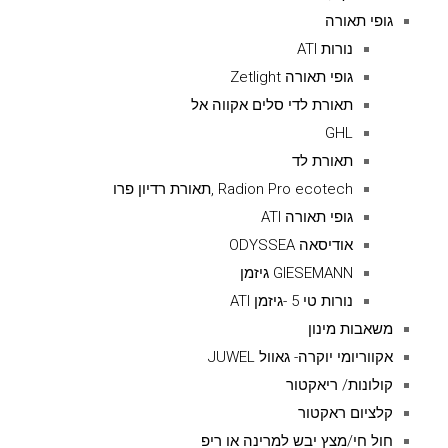
גופי תאורה
נורות ATI
גופי תאורה Zetlight
תאורת לדי סלים אקווה אל
GHL
תאורת לד
Radion Pro ecotech ,תאורת רדיון פרו
גופי תאורה ATI
אודיסאה ODYSSEA
GIESEMANN גיזמן
נורות טי 5 -גיזמן ATI
משאבות מינון
אקווריומי יוקרה- גאוול JUWEL
קולונות/ ריאקטור
קלציום ראקטור
חול חי/מצץ יבש למרינה או ריפ