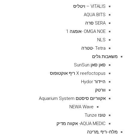
VITALIS – ויטליס
AQUA BITS
SERA סרה
OMGA NOE -אומגה 1
NLS
Tetra -טטרה
משאבות גלים
סאן סאן SunSun
X reefoctopus ריף אוקטופוס
היידור Hydor
וורטק
אקווריום סיסטם Aquarium System
NEWA Wave
טונז Tunze
AQUA MEDIC- אקווה מדיק
מלח--ריף ,מרינה