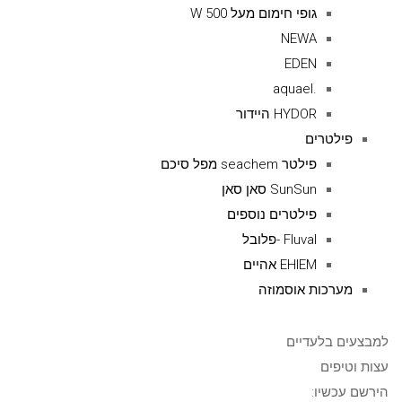
גופי חימום מעל 500 W
NEWA
EDEN
.aquael
HYDOR היידור
פילטרים
פילטר seachem מפל סיכם
SunSun סאן סאן
פילטרים נוספים
Fluval -פלובל
EHIEM אהיים
מערכות אוסמוזה
למבצעים בלעדיים
עצות וטיפים
הירשם עכשיו: