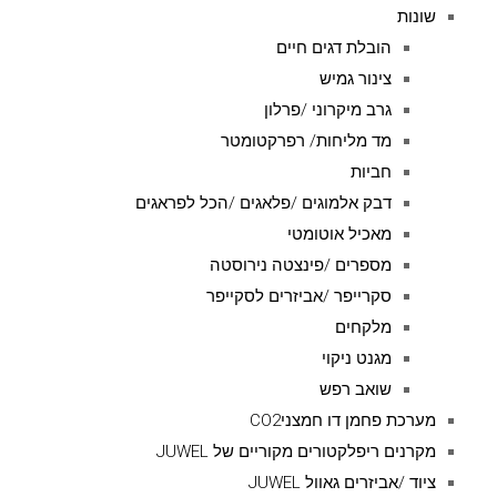
שונות
הובלת דגים חיים
צינור גמיש
גרב מיקרוני /פרלון
מד מליחות/ רפרקטומטר
חביות
דבק אלמוגים /פלאגים /הכל לפראגים
מאכיל אוטומטי
מספרים /פינצטה נירוסטה
סקרייפר /אביזרים לסקייפר
מלקחים
מגנט ניקוי
שואב רפש
מערכת פחמן דו חמצניCO2
מקרנים ריפלקטורים מקוריים של JUWEL
ציוד /אביזרים גאוול JUWEL