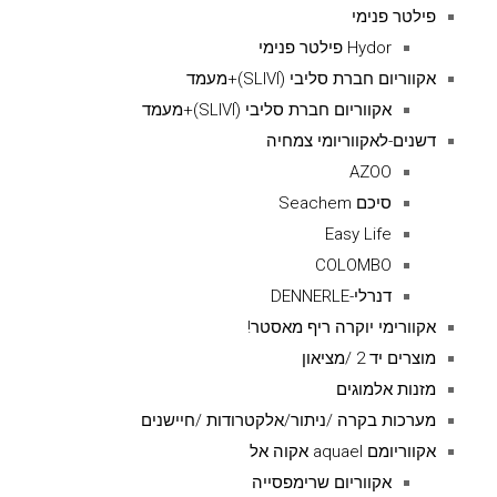
פילטר פנימי
Hydor פילטר פנימי
אקווריום חברת סליבי (SLIVIׂׂ)+מעמד
אקווריום חברת סליבי (SLIVIׂׂ)+מעמד
דשנים-לאקווריומי צמחיה
AZOO
סיכם Seachem
Easy Life
COLOMBO
דנרלי-DENNERLE
אקוורימי יוקרה ריף מאסטר!
מוצרים יד 2 /מציאון
מזנות אלמוגים
מערכות בקרה /ניתור/אלקטרודות /חיישנים
אקווריומם aquael אקוה אל
אקווריום שרימפסייה