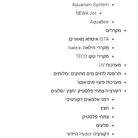
Aquarium System
NEWA Jet
AquaBee
מקררים
ISTAׁׂ איסתא מאוורים
מקררי הילאה -hailea
מקררי טקו TECO
מערכות UV
תרופות לדגים מים מתוקים /מלוחים
מערכות פיצוי מים אוטו'
דקורציה-צמחי פלסטיק /חצץ /סלעים
דמוי אלמוגים דקורטיבי
חצץ
צמחי פלסטיק
סלעים
דקורציה Hydor היידור