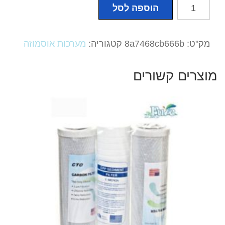
כמות
הוספה לסל
של
TDS
מד
מק"ט:
8a7468cb666b
קטגוריה:
מערכות אוסמוזה
על
הקו
מוצרים קשורים