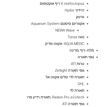
X reefoctopus ריף אוקטופוס
היידור Hydor
וורטק
אקווריום סיסטם Aquarium System
NEWA Wave
טונז Tunze
AQUA MEDIC- אקווה מדיק
מלח--ריף ,מרינה
גופי תאורה
נורות ATI
גופי תאורה Zetlight
תאורת לדי סלים אקווה אל
GHL
תאורת לד
Radion Pro ecotech ,תאורת רדיון פרו
גופי תאורה ATI