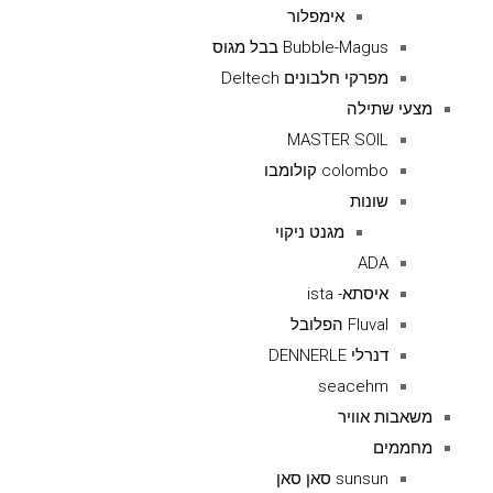
אימפלור
Bubble-Magus בבל מגוס
מפרקי חלבונים Deltech
מצעי שתילה
MASTER SOIL
colombo קולומבו
שונות
מגנט ניקוי
ADA
איסתא- ista
Fluval הפלובל
דנרלי DENNERLE
seacehm
משאבות אוויר
מחממים
sunsun סאן סאן