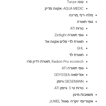
טונז Tunze
AQUA MEDIC- אקווה מדיק
מלח--ריף ,מרינה
גופי תאורה
נורות ATI
גופי תאורה Zetlight
תאורת לדי סלים אקווה אל
GHL
תאורת לד
Radion Pro ecotech ,תאורת רדיון פרו
גופי תאורה ATI
אודיסאה ODYSSEA
GIESEMANN גיזמן
נורות טי 5 -גיזמן ATI
משאבות מינון
אקווריומי יוקרה- גאוול JUWEL