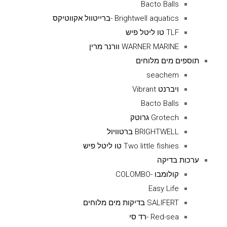
Bacto Balls
Brightwell aquatics -ברייטוול אקווטיקס
TLF טו ליטל פיש
WARNER MARINE וורנר מרין
תוספים מים מלוחים
seachem
ויברנט Vibrant
Bacto Balls
Grotech גרוטק
BRIGHTWELL ברטוויול
Two little fishies טו ליטל פיש
ערכות בדיקה
קולומבו -COLOMBO
Easy Life
SALIFERT בדיקות מים מלוחים
Red-sea -רד סי