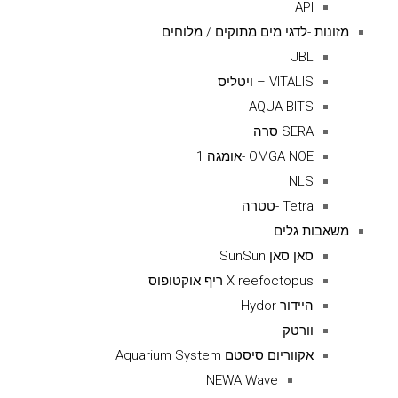
API
מזונות -לדגי מים מתוקים / מלוחים
JBL
VITALIS – ויטליס
AQUA BITS
SERA סרה
OMGA NOE -אומגה 1
NLS
Tetra -טטרה
משאבות גלים
סאן סאן SunSun
X reefoctopus ריף אוקטופוס
היידור Hydor
וורטק
אקווריום סיסטם Aquarium System
NEWA Wave