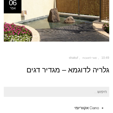
06
אפר
shakuf
10:49
סגור לתגובות
על
גלריה לדוגמא – מגדיר דגים
גלריה
לדוגמא
–
מגדיר
דגים
חיפוש
עבור:
Ciano אקווריומי