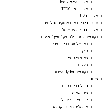
מקררי הילאה -hailea
מקררי טקו TECO
מערכות UV
תרופות לדגים מים מתוקים /מלוחים
מערכות פיצוי מים אוטו'
דקורציה-צמחי פלסטיק /חצץ /סלעים
דמוי אלמוגים דקורטיבי
חצץ
צמחי פלסטיק
סלעים
דקורציה Hydor היידור
שונות
הובלת דגים חיים
צינור גמיש
גרב מיקרוני /פרלון
מד מליחות/ רפרקטומטר