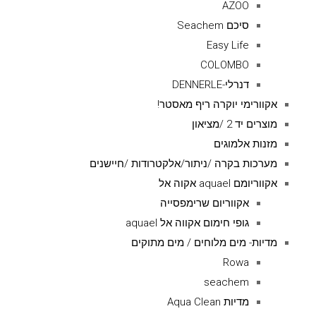
AZOO
סיכם Seachem
Easy Life
COLOMBO
דנרלי-DENNERLE
אקוורימי יוקרה ריף מאסטר!
מוצרים יד 2 /מציאון
מזנות אלמוגים
מערכות בקרה /ניתור/אלקטרודות /חיישנים
אקווריומם aquael אקוה אל
אקווריום שרימפסייה
גופי חימום אקווה אל aquael
מדיות- מים מלוחים / מים מתוקים
Rowa
seachem
מדיות Aqua Clean