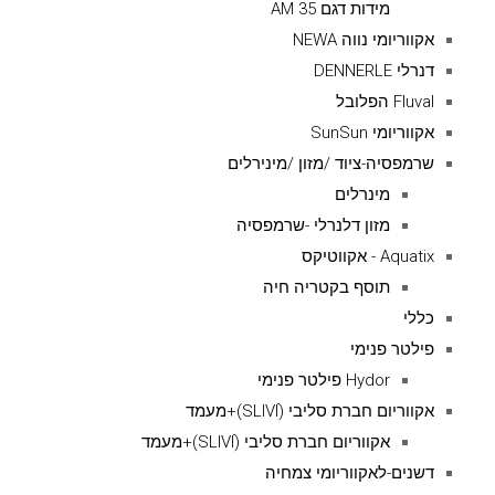
מידות דגם AM 35
אקווריומי נווה NEWA
דנרלי DENNERLE
Fluval הפלובל
אקווריומי SunSun
שרמפסיה-ציוד /מזון /מינירלים
מינרלים
מזון דלנרלי -שרמפסיה
Aquatix - אקווטיקס
תוסף בקטריה חיה
כללי
פילטר פנימי
Hydor פילטר פנימי
אקווריום חברת סליבי (SLIVIׂׂ)+מעמד
אקווריום חברת סליבי (SLIVIׂׂ)+מעמד
דשנים-לאקווריומי צמחיה