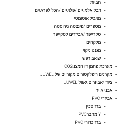
חביות
דבק אלמוגים /פלאגים /הכל לפראגים
מאכיל אוטומטי
מספרים /פינצטה נירוסטה
סקרייפר /אביזרים לסקייפר
מלקחים
מגנט ניקוי
שואב רפש
מערכת פחמן דו חמצניCO2
מקרנים ריפלקטורים מקוריים של JUWEL
ציוד /אביזרים גאוול JUWEL
אבני אויר
אביזרי PVC
ברז סכין
Y מחברPVC
ברז כדורי PVC