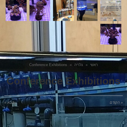
ראשי
»
גלריה
»
Conference Exhibitions
Conference Exhibitions
« הקודם
הבא »